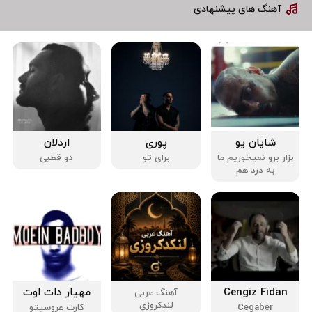
آهنگ های پیشنهادی
شایان یو
پوری
اردلان
بزار برو نمیخوریم ما
برای تو
دو قطبی
به درد هم
Cengiz Fidan
مهیار دات اوت
آهنگ عربی
لندکروزی
Cegaber
کارت عروسیتو