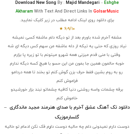
Download
New Song
By :
Majid Mandegari
–
Eshghe
Akharam
With Text And Direct Links In
GolsarMusic
برای دانلود روی لینک ادامه مطلب در زیر کلیک نمایید.
★
۶٫۹
/
۱۰
عشقه آخرم شده باورم بعد از تو دیگه دلم عاشقه کسی نمیشه
نیاد روزی که حتی یه تیکه از دله عاشقه من سهم کس دیگه ای شه
وقتی با منی قدم میزنی همه شهرو میتونم با تو زیره پا بزارم
خوبه حالمون همین جا بمون من این حسو با هیچ کسه دیگه ندارم
رو به روم بشین فقط حرف بزن گوش کنم تو بخند تا همه دردامو
فراموش کنم
برقه چشمات واسه روشنی دنیا کافیه چشماتو نبند بزار خورشیدو
خاموش کنم
دانلود تک آهنگ عشق آخرم با صدای هنرمند مجید ماندگاری
–
گلسارموزیک
دوست دارم نمیدونی دلم چه حالیه دوست دا
ر
م فک نکن ادعام تو خالیه