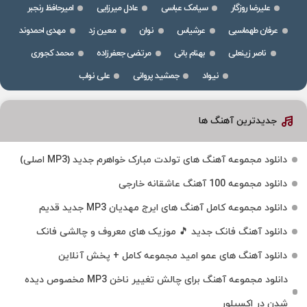
علیرضا روزگار
سیامک عباسی
عادل میرزایی
امیرحافظ رنجبر
عرفان طهماسبی
عرشیاس
نوان
معین زد
مهدی احمدوند
ناصر زینعلی
بهنام بانی
مرتضی جعفرزاده
محمد کجوری
نیواد
جمشید پروانی
علی نواب
جدیدترین آهنگ ها
دانلود مجموعه آهنگ های تولدت مبارک خواهرم جدید (MP3 اصلی)
دانلود مجموعه 100 آهنگ عاشقانه خارجی
دانلود مجموعه کامل آهنگ های ایرج مهدیان MP3 جدید قدیم
دانلود آهنگ فانک جدید 🎵 موزیک‌ های معروف و چالشی فانک
دانلود آهنگ های عمو امید مجموعه کامل + پخش آنلاین
دانلود مجموعه آهنگ برای چالش تغییر ناخن MP3 مخصوص دیده
شدن در اکسپلور