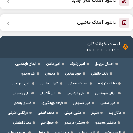
دانلود آهنگ های جدید
دانلود آهنگ ماشین
لیست خوانندگان
ARTIST - LIST
احسان دریادل
امیر رشوند
امیر ماهان
ایمان طهماسبی
بابک خانقلی
جواد عباسی
دانوش
رضا مریدی
سالار صفرزاده
سعید حسینی
شهاب فالجی
عادل میرزایی
عرفان طهماسبی
علی ابراهیمی
علی قادریان
علی یاسینی
علی سفلی
علی صدیقی
فرهاد جهانگیری
کسری زاهدی
ماکان بند
متیار
متین امینی
محمد لطفی
مرتضی اشرفی
مرتضی سرمدی
مجتبی دربیدی
مهراد جم
میلاد افضلی
ناصر پورکرم
ناصر زینعلی
نوید زردی
یاسان
یوسف جمالی