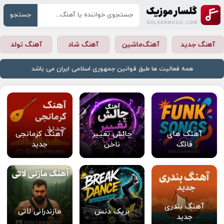
جستجو
آهنگ جدید
آهنگ‌ماشین
آهنگ شاد
آهنگ تولد
همه فعالیت ها طبق قوانین جمهوری اسلامی ایران می باشد
آهنگ های
چالش تغییر
آهنگ کرمانجی
فانک
ناخن
جدید
آهنگ بندری
بریک دنس
مازندرانی لاتی
جدید