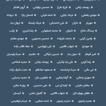
یوسف زمانی
فرزاد فرخ
محسن چاوشی
آرون افشار
مهدی یغمایی
میلاد بابایی
احمد فیلی
احسان پایا
نیوداد
مهریار
دایان
علی احمدیانی
میلاد راستاد
ایوان بند
رستاک حلاج
اشوان
محمد اصفهانی
رضا شیری
راغب
رامین کرمی
محمد علیزاده
محسن محبوبی
مهدی مقدم
مهدیار
شهاب فالجی
علی لهراسبی
عماد طالب زاده
امیر فرجام
سون بند
حسین توکلی
حامیم
سینا پارسیان
رضا کرمی
علی زند وکیلی
یوسف زمانی
مجید اصلاحی
ابی عالی
سینا درخشنده
مسعود صادقلو
حجت اشرف زاده
سهیل رحمانی
گرشا رضایی
شاهین بنان
مجید یحیایی
سامان جلیلی
ایلیا ای جی
علی حسینی
روزبه بمانی
ماهان بهرام خان
شهاب فالجی
کامران تفتی
کیسان
مجید رضوی
مجید رضوی
احمد صفایی
میثم ابراهیمی