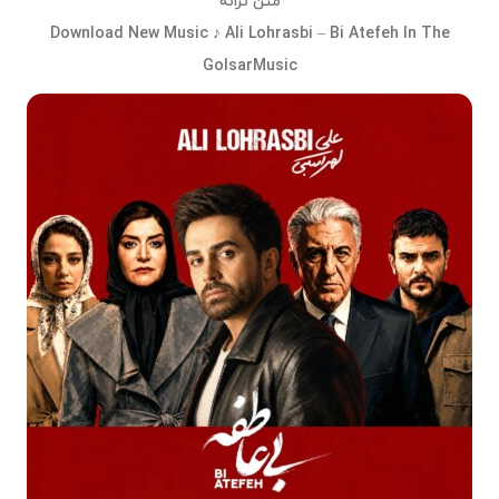
متن ترانه
Download New Music ♪ Ali Lohrasbi – Bi Atefeh In The
GolsarMusic