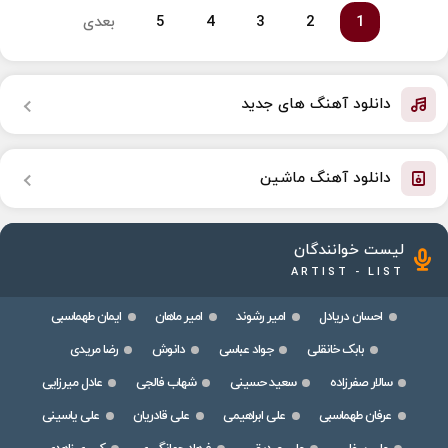
1
2
3
4
5
بعدی
دانلود آهنگ های جدید
دانلود آهنگ ماشین
لیست خوانندگان
ARTIST - LIST
احسان دریادل
امیر رشوند
امیر ماهان
ایمان طهماسبی
بابک خانقلی
جواد عباسی
دانوش
رضا مریدی
سالار صفرزاده
سعید حسینی
شهاب فالجی
عادل میرزایی
عرفان طهماسبی
علی ابراهیمی
علی قادریان
علی یاسینی