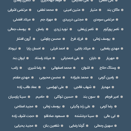
علی سفلی
علی صدیقی
فرهاد جهانگیری
کسری زاهدی
ماکان بند
متیار
متین امینی
محمد لطفی
مرتضی اشرفی
مرتضی سرمدی
مجتبی دربیدی
مهراد جم
میلاد افضلی
ناصر پورکرم
ناصر زینعلی
نوید زردی
یاسان
یوسف جمالی
یوسف زمانی
فرزاد فرخ
محسن چاوشی
آرون افشار
مهدی یغمایی
میلاد بابایی
احمد فیلی
احسان پایا
نیوداد
مهریار
دایان
علی احمدیانی
میلاد راستاد
ایوان بند
رستاک حلاج
اشوان
محمد اصفهانی
رضا شیری
راغب
رامین کرمی
محمد علیزاده
محسن محبوبی
مهدی مقدم
مهدیار
شهاب فالجی
علی لهراسبی
عماد طالب زاده
امیر فرجام
سون بند
حسین توکلی
حامیم
سینا پارسیان
رضا کرمی
علی زند وکیلی
یوسف زمانی
مجید اصلاحی
ابی عالی
سینا درخشنده
مسعود صادقلو
حجت اشرف زاده
سهیل رحمانی
گرشا رضایی
شاهین بنان
مجید یحیایی