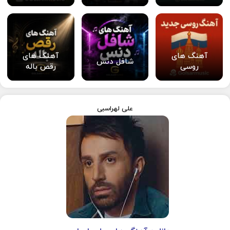
آهنگ های
آهنگ های
شافل دنس
روسی
رقص باله
علی لهراسبی