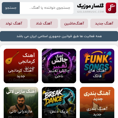
جستجو
آهنگ جدید
آهنگ‌ماشین
آهنگ شاد
آهنگ تولد
همه فعالیت ها طبق قوانین جمهوری اسلامی ایران می باشد
آهنگ های
چالش تغییر
آهنگ کرمانجی
فانک
ناخن
جدید
آهنگ بندری
بریک دنس
مازندرانی لاتی
جدید