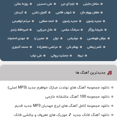
سامان جلیلی
ایلیا ای جی
علی حسینی
روزبه بمانی
ماهان بهرام خان
شهاب فالجی
کامران تفتی
کیسان
مجید رضوی
مجید رضوی
احمد صفایی
میثم ابراهیمی
علیرضا روزگار
سیامک عباسی
عادل میرزایی
امیرحافظ رنجبر
عرفان طهماسبی
عرشیاس
نوان
معین زد
مهدی احمدوند
ناصر زینعلی
بهنام بانی
مرتضی جعفرزاده
محمد کجوری
نیواد
جمشید پروانی
علی نواب
جدیدترین آهنگ ها
دانلود مجموعه آهنگ های تولدت مبارک خواهرم جدید (MP3 اصلی)
دانلود مجموعه 100 آهنگ عاشقانه خارجی
دانلود مجموعه کامل آهنگ های ایرج مهدیان MP3 جدید قدیم
دانلود آهنگ فانک جدید 🎵 موزیک‌ های معروف و چالشی فانک