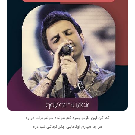
کم کن اون نازتو یذره کم مونده جونم برات در ره
هر جا میارم اونجایی چتر نجاتی لب دره