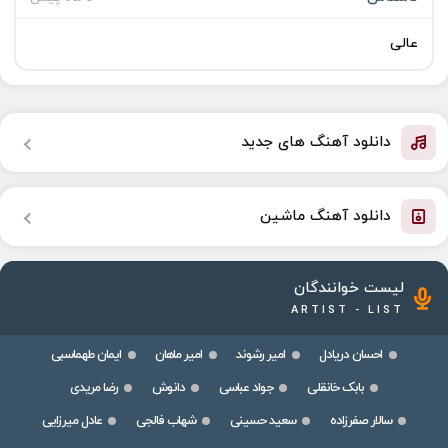
عالی
دانلود آهنگ های جدید
دانلود آهنگ ماشین
لیست خوانندگان
ARTIST - LIST
احسان دریادل
امیر رشوند
امیر ماهان
ایمان طهماسبی
بابک خانقلی
جواد عباسی
دانوش
رضا مریدی
سالار صفرزاده
سعید حسینی
شهاب فالجی
عادل میرزایی