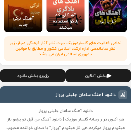
آهنگای که
آهنگ ترکی
خز پارتی
بلاگرا استفاده
جدید
میکنند
تمامی فعالیت های گلسارموزیک جهت نشر آثار فرهنگی مجاز، زیر
نظر ساماندهی اداره ارشاد اسلامی کشور و مطابق با قوانین
جمهوری اسلامی ایران می باشد
پخش آنلاین
برو بخش دانلود
دانلود آهنگ سامان جلیلی پرواز
دانلود آهنگ سامان جلیلی پرواز
هم اکنون در ر رسانه گلسار موزیک | دانلود آهنگ من قبل تو پرامو باز
میکردم پرواز میکردم هی ناز میکردم “پرواز” با صدای خواننده محبوب