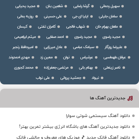
سهیل رحمانی
گرشا رضایی
شاهین بنان
مجید یحیایی
سامان جلیلی
ایلیا ای جی
علی حسینی
روزبه بمانی
ماهان بهرام خان
شهاب فالجی
کامران تفتی
کیسان
مجید رضوی
مجید رضوی
احمد صفایی
میثم ابراهیمی
علیرضا روزگار
سیامک عباسی
عادل میرزایی
امیرحافظ رنجبر
عرفان طهماسبی
عرشیاس
نوان
معین زد
مهدی احمدوند
ناصر زینعلی
بهنام بانی
مرتضی جعفرزاده
محمد کجوری
نیواد
جمشید پروانی
علی نواب
جدیدترین آهنگ ها
دانلود آهنگ سیستمی شوتی سوارا
دانلود جدیدترین آهنگ‌ های باشگاه انرژی بیشتر تمرین بهتر!
دانلود آهنگ فانک جدید 🎵 موزیک‌ های معروف و چالشی فانک