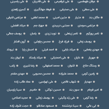
عرفان طهماسبی
علی ابراهیمی
علی قادریان
علی یاسینی
علی سفلی
علی صدیقی
فرهاد جهانگیری
کسری زاهدی
ماکان بند
متیار
متین امینی
محمد لطفی
مرتضی اشرفی
مرتضی سرمدی
مجتبی دربیدی
مهراد جم
میلاد افضلی
ناصر پورکرم
ناصر زینعلی
نوید زردی
یاسان
یوسف جمالی
یوسف زمانی
فرزاد فرخ
محسن چاوشی
آرون افشار
مهدی یغمایی
میلاد بابایی
احمد فیلی
احسان پایا
نیوداد
مهریار
دایان
علی احمدیانی
میلاد راستاد
ایوان بند
رستاک حلاج
اشوان
محمد اصفهانی
رضا شیری
راغب
رامین کرمی
محمد علیزاده
محسن محبوبی
مهدی مقدم
مهدیار
شهاب فالجی
علی لهراسبی
عماد طالب زاده
امیر فرجام
سون بند
حسین توکلی
حامیم
سینا پارسیان
رضا کرمی
علی زند وکیلی
یوسف زمانی
مجید اصلاحی
ابی عالی
سینا درخشنده
مسعود صادقلو
حجت اشرف زاده