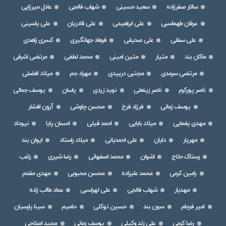
سالار صفرزاده
سعید حسینی
شهاب فالجی
عادل میرزایی
عرفان طهماسبی
علی ابراهیمی
علی قادریان
علی یاسینی
علی سفلی
علی صدیقی
فرهاد جهانگیری
کسری زاهدی
ماکان بند
متیار
متین امینی
محمد لطفی
مرتضی اشرفی
مرتضی سرمدی
مجتبی دربیدی
مهراد جم
میلاد افضلی
ناصر پورکرم
ناصر زینعلی
نوید زردی
یاسان
یوسف جمالی
یوسف زمانی
فرزاد فرخ
محسن چاوشی
آرون افشار
مهدی یغمایی
میلاد بابایی
احمد فیلی
احسان پایا
نیوداد
مهریار
دایان
علی احمدیانی
میلاد راستاد
ایوان بند
رستاک حلاج
اشوان
محمد اصفهانی
رضا شیری
راغب
رامین کرمی
محمد علیزاده
محسن محبوبی
مهدی مقدم
مهدیار
شهاب فالجی
علی لهراسبی
عماد طالب زاده
امیر فرجام
سون بند
حسین توکلی
حامیم
سینا پارسیان
رضا کرمی
علی زند وکیلی
یوسف زمانی
مجید اصلاحی