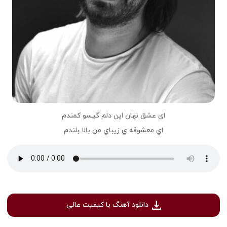
ای عشق نهان اين دلم گيسو كمندم
اي معشوقه ي زيباي من بالا بلندم
دانلود آهنگ با کیفیت عالی