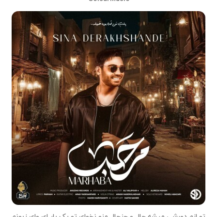
تو ازم دورشی میشه جال و جنجال منو نخوای تو یک بار ای وای زبونم