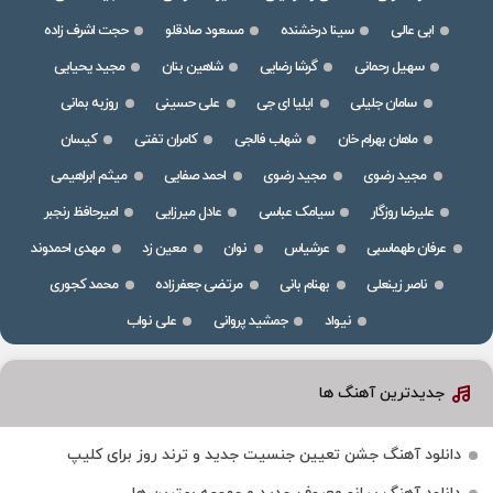
ابی عالی
سینا درخشنده
مسعود صادقلو
حجت اشرف زاده
سهیل رحمانی
گرشا رضایی
شاهین بنان
مجید یحیایی
سامان جلیلی
ایلیا ای جی
علی حسینی
روزبه بمانی
ماهان بهرام خان
شهاب فالجی
کامران تفتی
کیسان
مجید رضوی
مجید رضوی
احمد صفایی
میثم ابراهیمی
علیرضا روزگار
سیامک عباسی
عادل میرزایی
امیرحافظ رنجبر
عرفان طهماسبی
عرشیاس
نوان
معین زد
مهدی احمدوند
ناصر زینعلی
بهنام بانی
مرتضی جعفرزاده
محمد کجوری
نیواد
جمشید پروانی
علی نواب
جدیدترین آهنگ ها
دانلود آهنگ جشن تعیین جنسیت جدید و ترند روز برای کلیپ