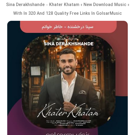
Sina Derakhshande – Khater Khatam » New Download Music »
With In 320 And 128 Quality Free Links In GolsarMusic