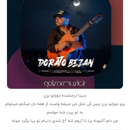
سینا درخشنده دوراتو بزن
برو دوراتو بزن ببین کی مثل من میشه واست از همه دل میکنم میخوام
به تو پرت شه حواسم
من دلم آشوبه بیا تا آروم شه آخ شدی دنیام تو بیا برگرد خونه