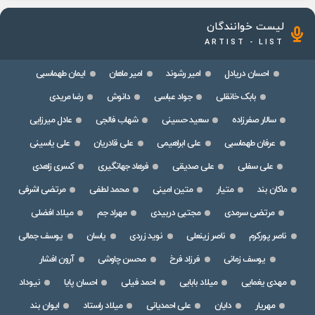
لیست خوانندگان
ARTIST - LIST
احسان دریادل
امیر رشوند
امیر ماهان
ایمان طهماسبی
بابک خانقلی
جواد عباسی
دانوش
رضا مریدی
سالار صفرزاده
سعید حسینی
شهاب فالجی
عادل میرزایی
عرفان طهماسبی
علی ابراهیمی
علی قادریان
علی یاسینی
علی سفلی
علی صدیقی
فرهاد جهانگیری
کسری زاهدی
ماکان بند
متیار
متین امینی
محمد لطفی
مرتضی اشرفی
مرتضی سرمدی
مجتبی دربیدی
مهراد جم
میلاد افضلی
ناصر پورکرم
ناصر زینعلی
نوید زردی
یاسان
یوسف جمالی
یوسف زمانی
فرزاد فرخ
محسن چاوشی
آرون افشار
مهدی یغمایی
میلاد بابایی
احمد فیلی
احسان پایا
نیوداد
مهریار
دایان
علی احمدیانی
میلاد راستاد
ایوان بند