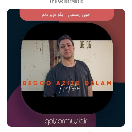
The GolsarMusic