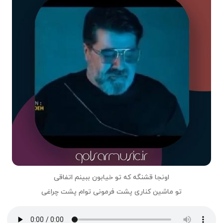
اونجا قشنگه که تو خیابون ببینم اتفاقی
تو ماشین کناری پشت فرمونی توام پشت چراغی