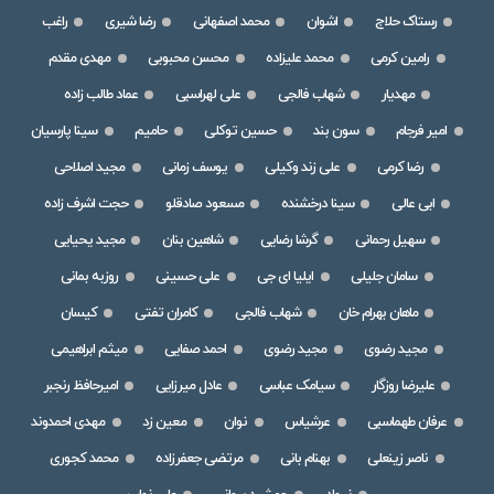
رستاک حلاج
اشوان
محمد اصفهانی
رضا شیری
راغب
رامین کرمی
محمد علیزاده
محسن محبوبی
مهدی مقدم
مهدیار
شهاب فالجی
علی لهراسبی
عماد طالب زاده
امیر فرجام
سون بند
حسین توکلی
حامیم
سینا پارسیان
رضا کرمی
علی زند وکیلی
یوسف زمانی
مجید اصلاحی
ابی عالی
سینا درخشنده
مسعود صادقلو
حجت اشرف زاده
سهیل رحمانی
گرشا رضایی
شاهین بنان
مجید یحیایی
سامان جلیلی
ایلیا ای جی
علی حسینی
روزبه بمانی
ماهان بهرام خان
شهاب فالجی
کامران تفتی
کیسان
مجید رضوی
مجید رضوی
احمد صفایی
میثم ابراهیمی
علیرضا روزگار
سیامک عباسی
عادل میرزایی
امیرحافظ رنجبر
عرفان طهماسبی
عرشیاس
نوان
معین زد
مهدی احمدوند
ناصر زینعلی
بهنام بانی
مرتضی جعفرزاده
محمد کجوری