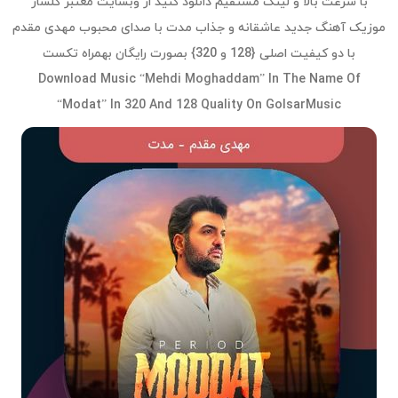
با سرعت بالا و لینک مستقیم دانلود کنید از وبسایت معتبر گلسار
موزیک آهنگ جدید عاشقانه و جذاب مدت با صدای محبوب مهدی مقدم
با دو کیفیت اصلی {128 و 320} بصورت رایگان بهمراه تکست
Download Music “Mehdi Moghaddam” In The Name Of
“Modat” In 320 And 128 Quality On GolsarMusic