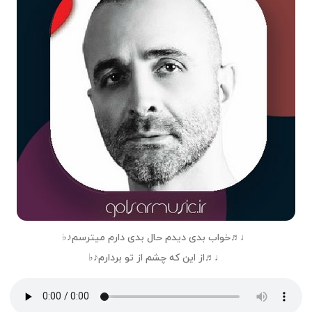
♩♬خواب بدی دیدم حال بدی دارم میترسم♪♭
♩♬از این که چشم از تو بردارم♪♭