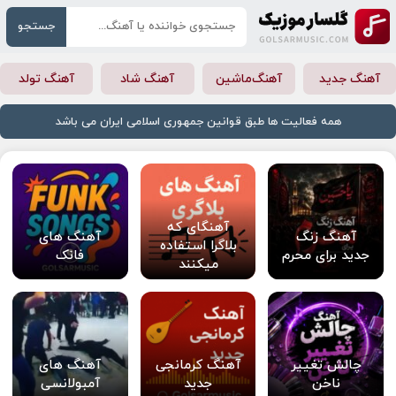
جستجو
آهنگ جدید
آهنگ‌ماشین
آهنگ شاد
آهنگ تولد
همه فعالیت ها طبق قوانین جمهوری اسلامی ایران می باشد
آهنگای که
آهنگ زنگ
آهنگ های
بلاگرا استفاده
جدید برای محرم
فانک
میکنند
چالش تغییر
آهنگ کرمانجی
آهنگ های
ناخن
جدید
آمبولانسی