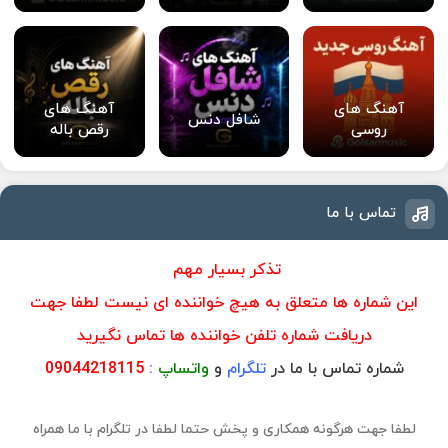
آهنگ های
آهنگ های
شافل دنس
روسی
رقص باله
تماس با ما
تذکر بسیار مهم
این شماره ها متعلق به هیچ خواننده ای نیست لطفا جهت
دریافت شماره تلفن خواننده ها تماس نگیرید
شماره تماس با ما در
تلگرام
و
واتساپ
:
09044218115
لطفا جهت هرگونه همکاری و پخش حتما لطفا در تلگرام با ما همراه