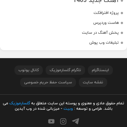
آهنگ جدید 1405
پروژه افترافکت
هاست وردپرس
پخش آهنگ در سایت
تبلیغات وب پوش
اینستاگرام
تلگرام گلسارموزیک
کانال یوتوب
نقشه سایت
سیاست حفظ حریم خصوصی
تمام حقوق مادی و معنوی و پوسته این سایت متعلق به
گلسارموزیک
می
باشد. طراحی و توسعه :
وبیت
- میزبانی شده در وب آیدین