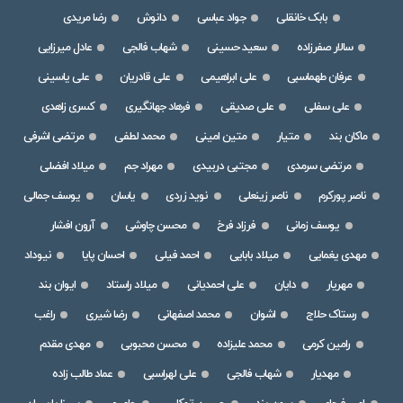
بابک خانقلی
جواد عباسی
دانوش
رضا مریدی
سالار صفرزاده
سعید حسینی
شهاب فالجی
عادل میرزایی
عرفان طهماسبی
علی ابراهیمی
علی قادریان
علی یاسینی
علی سفلی
علی صدیقی
فرهاد جهانگیری
کسری زاهدی
ماکان بند
متیار
متین امینی
محمد لطفی
مرتضی اشرفی
مرتضی سرمدی
مجتبی دربیدی
مهراد جم
میلاد افضلی
ناصر پورکرم
ناصر زینعلی
نوید زردی
یاسان
یوسف جمالی
یوسف زمانی
فرزاد فرخ
محسن چاوشی
آرون افشار
مهدی یغمایی
میلاد بابایی
احمد فیلی
احسان پایا
نیوداد
مهریار
دایان
علی احمدیانی
میلاد راستاد
ایوان بند
رستاک حلاج
اشوان
محمد اصفهانی
رضا شیری
راغب
رامین کرمی
محمد علیزاده
محسن محبوبی
مهدی مقدم
مهدیار
شهاب فالجی
علی لهراسبی
عماد طالب زاده