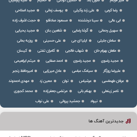
امیر فرجام
سون بند
حسین توکلی
حامیم
سینا پارسیان
رضا کرمی
علی زند وکیلی
یوسف زمانی
مجید اصلاحی
ابی عالی
سینا درخشنده
مسعود صادقلو
حجت اشرف زاده
سهیل رحمانی
گرشا رضایی
شاهین بنان
مجید یحیایی
سامان جلیلی
ایلیا ای جی
علی حسینی
روزبه بمانی
ماهان بهرام خان
شهاب فالجی
کامران تفتی
کیسان
مجید رضوی
مجید رضوی
احمد صفایی
میثم ابراهیمی
علیرضا روزگار
سیامک عباسی
عادل میرزایی
امیرحافظ رنجبر
عرفان طهماسبی
عرشیاس
نوان
معین زد
مهدی احمدوند
ناصر زینعلی
بهنام بانی
مرتضی جعفرزاده
محمد کجوری
نیواد
جمشید پروانی
علی نواب
جدیدترین آهنگ ها