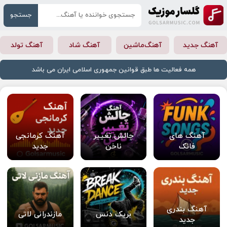
جستجو
آهنگ جدید
آهنگ‌ماشین
آهنگ شاد
آهنگ تولد
همه فعالیت ها طبق قوانین جمهوری اسلامی ایران می باشد
آهنگ های
چالش تغییر
آهنگ کرمانجی
فانک
ناخن
جدید
آهنگ بندری
بریک دنس
مازندرانی لاتی
جدید