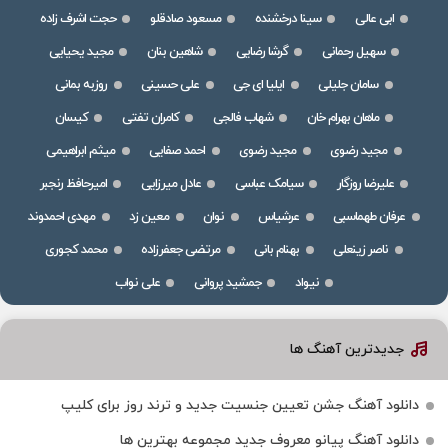
ابی عالی
سینا درخشنده
مسعود صادقلو
حجت اشرف زاده
سهیل رحمانی
گرشا رضایی
شاهین بنان
مجید یحیایی
سامان جلیلی
ایلیا ای جی
علی حسینی
روزبه بمانی
ماهان بهرام خان
شهاب فالجی
کامران تفتی
کیسان
مجید رضوی
مجید رضوی
احمد صفایی
میثم ابراهیمی
علیرضا روزگار
سیامک عباسی
عادل میرزایی
امیرحافظ رنجبر
عرفان طهماسبی
عرشیاس
نوان
معین زد
مهدی احمدوند
ناصر زینعلی
بهنام بانی
مرتضی جعفرزاده
محمد کجوری
نیواد
جمشید پروانی
علی نواب
جدیدترین آهنگ ها
دانلود آهنگ جشن تعیین جنسیت جدید و ترند روز برای کلیپ
دانلود آهنگ پیانو معروف جدید مجموعه بهترین ها