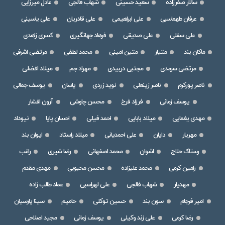
سالار صفرزاده
سعید حسینی
شهاب فالجی
عادل میرزایی
عرفان طهماسبی
علی ابراهیمی
علی قادریان
علی یاسینی
علی سفلی
علی صدیقی
فرهاد جهانگیری
کسری زاهدی
ماکان بند
متیار
متین امینی
محمد لطفی
مرتضی اشرفی
مرتضی سرمدی
مجتبی دربیدی
مهراد جم
میلاد افضلی
ناصر پورکرم
ناصر زینعلی
نوید زردی
یاسان
یوسف جمالی
یوسف زمانی
فرزاد فرخ
محسن چاوشی
آرون افشار
مهدی یغمایی
میلاد بابایی
احمد فیلی
احسان پایا
نیوداد
مهریار
دایان
علی احمدیانی
میلاد راستاد
ایوان بند
رستاک حلاج
اشوان
محمد اصفهانی
رضا شیری
راغب
رامین کرمی
محمد علیزاده
محسن محبوبی
مهدی مقدم
مهدیار
شهاب فالجی
علی لهراسبی
عماد طالب زاده
امیر فرجام
سون بند
حسین توکلی
حامیم
سینا پارسیان
رضا کرمی
علی زند وکیلی
یوسف زمانی
مجید اصلاحی