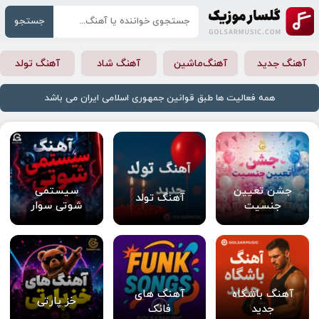
جستجو
آهنگ جدید
آهنگ‌ماشین
آهنگ شاد
آهنگ تولد
همه فعالیت ها طبق قوانین جمهوری اسلامی ایران می باشد
جشن تعیین
سیستمی
آهنگ تولد
جنسیت
شوتی سوار
آهنگ باشگاه
آهنگ های
خز پارتی
جدید
فانک