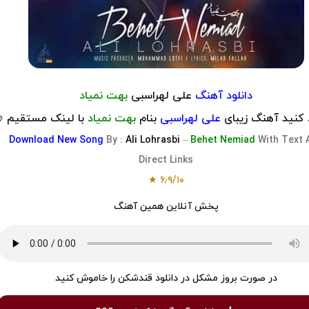
دانلود آهنگ
علی لهراسبی
بهت نمیاد
د کنید آهنگ زیبای
علی لهراسبی
بنام
بهت نمیاد
با لینک مستقیم ♪
Download
New Song
By :
Ali Lohrasbi
–
Behet Nemiad
With Text 
Direct Links
★
۶٫۹
/
۱۰
پخش آنلاین همین آهنگ
در صورت بروز مشکل در دانلود قندشکن را خاموش کنید