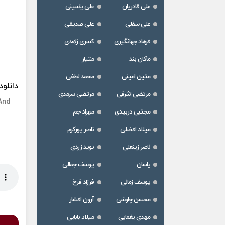
علی قادریان
علی یاسینی
علی سفلی
علی صدیقی
فرهاد جهانگیری
کسری زاهدی
ماکان بند
متیار
متین امینی
محمد لطفی
دانلو
مرتضی اشرفی
مرتضی سرمدی
And
مجتبی دربیدی
مهراد جم
میلاد افضلی
ناصر پورکرم
ناصر زینعلی
نوید زردی
یاسان
یوسف جمالی
یوسف زمانی
فرزاد فرخ
محسن چاوشی
آرون افشار
مهدی یغمایی
میلاد بابایی