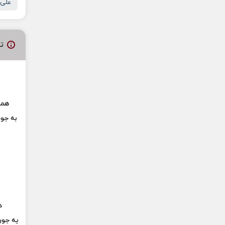
علی 
ت
همه
به جو
د
یه جور