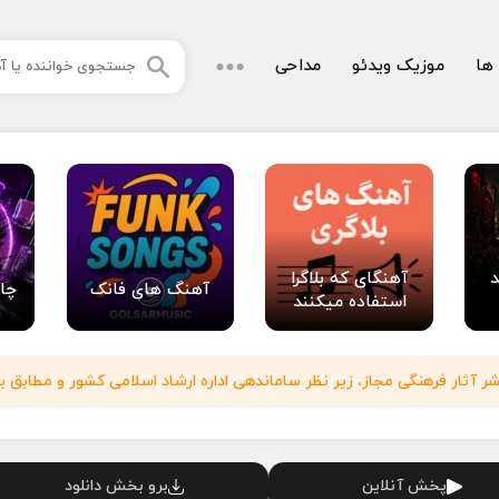
 ها
موزیک ویدئو
مداحی
د
آهنگای که بلاگرا
آهنگ های فانک
چا
استفاده میکنند
آثار فرهنگی مجاز، زیر نظر ساماندهی اداره ارشاد اسلامی کشور و مطابق با
پخش آنلاین
برو بخش دانلود