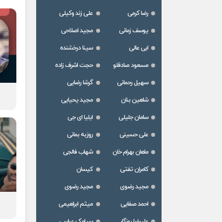
رضا کرمی
علی زند وکیلی
یوسف زمانی
مجید اصلاحی
ابی عالی
سینا درخشنده
مسعود صادقلو
حجت اشرف زاده
سهیل رحمانی
گرشا رضایی
شاهین بنان
مجید یحیایی
سامان جلیلی
ایلیا ای جی
علی حسینی
روزبه بمانی
ماهان بهرام خان
شهاب فالجی
کامران تفتی
کیسان
مجید رضوی
مجید رضوی
احمد صفایی
میثم ابراهیمی
علیرضا روزگار
سیامک عباسی