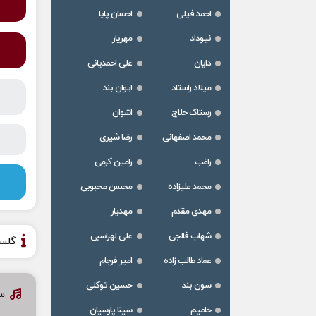
احمد فیلی
احسان پایا
نیوداد
مهریار
دایان
علی احمدیانی
میلاد راستاد
ایوان بند
رستاک حلاج
اشوان
محمد اصفهانی
رضا شیری
راغب
رامین کرمی
محمد علیزاده
محسن محبوبی
مهدی مقدم
مهدیار
شهاب فالجی
علی لهراسبی
گلس
عماد طالب زاده
امیر فرجام
سون بند
حسین توکلی
سا
حامیم
سینا پارسیان