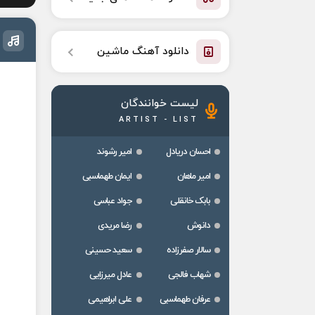
دانلود آهنگ ماشین
لیست خوانندگان
ARTIST - LIST
احسان دریادل
امیر رشوند
امیر ماهان
ایمان طهماسبی
بابک خانقلی
جواد عباسی
دانوش
رضا مریدی
سالار صفرزاده
سعید حسینی
شهاب فالجی
عادل میرزایی
عرفان طهماسبی
علی ابراهیمی