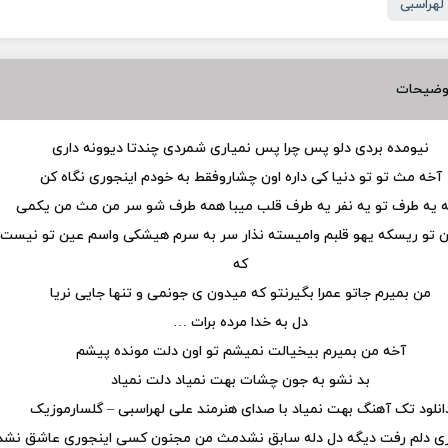
لهراسبی
وضیحات
نیومده بردی دلو پس چرا پس نمیاری شمردی چندتا دیوونه داری
آخه مث تو تو دنیا کی داره اون چشاروفقط به خودم اینجوری نگاه کن
 یه طرف تو یه نفر یه طرف قلب میبا همه طرف شو سر من مث من یکمی
ن تو ریسکه یهو قلبم وامیسته نذار سر به سرم هیشکی واسم عین تو نیست
که
من بمیرم جاتو عمرا بگیرنتو که میدون ی جونمی و تنها جایی نریا
دل به خدا مرده برات …
آخه من بمیرم بیخیالت نمیشم تو اون دلت مونده پیشم
بد نشو به جون چشات بهت نمیاد دلت نمیاد
انلود تک آهنگ بهت نمیاد با صدای هنرمند علی لهراسبی – گلسارموزیک
ی دلم رفت دیگه دل دله سابق نشدمث من مجنون کسی اینجوری عاشق نشد