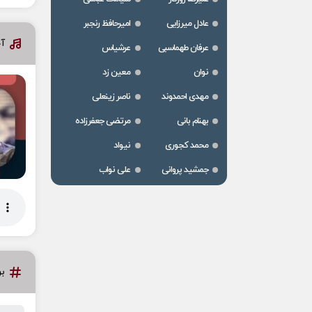
عادل میرزایی
امیرحافظ رنجبر
آ
عرفان طهماسبی
عرشیاس
نوان
معین زد
مهدی احمدوند
ناصر زینعلی
بهنام بانی
مرتضی جعفرزاده
محمد کجوری
نیواد
جمشید پروانی
علی نواب
ب