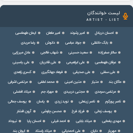
لیست خوانندگان
ARTIST - LIST
احسان دریادل
امیر رشوند
امیر ماهان
ایمان طهماسبی
بابک خانقلی
جواد عباسی
دانوش
رضا مریدی
سالار صفرزاده
سعید حسینی
شهاب فالجی
عادل میرزایی
عرفان طهماسبی
علی ابراهیمی
علی قادریان
علی یاسینی
علی سفلی
علی صدیقی
فرهاد جهانگیری
کسری زاهدی
ماکان بند
متیار
متین امینی
محمد لطفی
مرتضی اشرفی
مرتضی سرمدی
مجتبی دربیدی
مهراد جم
میلاد افضلی
ناصر پورکرم
ناصر زینعلی
نوید زردی
یاسان
یوسف جمالی
یوسف زمانی
فرزاد فرخ
محسن چاوشی
آرون افشار
مهدی یغمایی
میلاد بابایی
احمد فیلی
احسان پایا
نیوداد
مهریار
دایان
علی احمدیانی
میلاد راستاد
ایوان بند