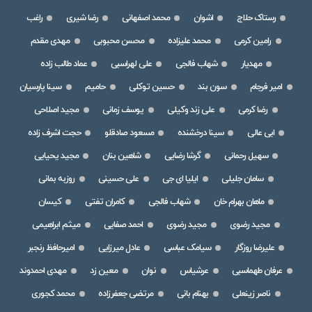
رستاک حلاج
اشوان
محمد اصفهانی
رضا شیری
راغب
رامین کرمی
محمد علیزاده
محسن محبوبی
مهدی مقدم
مهدیار
شهاب فالجی
علی لهراسبی
عماد طالب زاده
امیر فرجام
سون بند
حسین توکلی
حامیم
سینا پارسیان
رضا کرمی
علی زند وکیلی
یوسف زمانی
مجید اصلاحی
ابی عالی
سینا درخشنده
مسعود صادقلو
حجت اشرف زاده
سهیل رحمانی
گرشا رضایی
شاهین بنان
مجید یحیایی
سامان جلیلی
ایلیا ای جی
علی حسینی
روزبه بمانی
ماهان بهرام خان
شهاب فالجی
کامران تفتی
کیسان
مجید رضوی
مجید رضوی
احمد صفایی
میثم ابراهیمی
علیرضا روزگار
سیامک عباسی
عادل میرزایی
امیرحافظ رنجبر
عرفان طهماسبی
عرشیاس
نوان
معین زد
مهدی احمدوند
ناصر زینعلی
بهنام بانی
مرتضی جعفرزاده
محمد کجوری