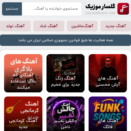
جستجو
آهنگ جدید
آهنگ‌ماشین
آهنگ شاد
آهنگ تولد
همه فعالیت ها طبق قوانین جمهوری اسلامی ایران می باشد
آهنگای که
آهنگ های
آهنگ زنگ
بلاگرا استفاده
آرش محسنی
جدید برای محرم
میکنند
آهنگ های
چالش تغییر
آهنگ کرمانجی
فانک
ناخن
جدید