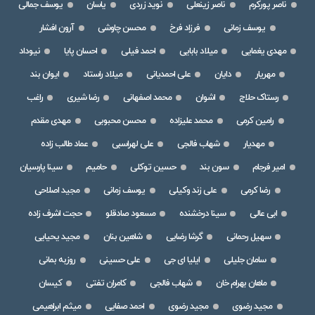
ناصر پورکرم
ناصر زینعلی
نوید زردی
یاسان
یوسف جمالی
یوسف زمانی
فرزاد فرخ
محسن چاوشی
آرون افشار
مهدی یغمایی
میلاد بابایی
احمد فیلی
احسان پایا
نیوداد
مهریار
دایان
علی احمدیانی
میلاد راستاد
ایوان بند
رستاک حلاج
اشوان
محمد اصفهانی
رضا شیری
راغب
رامین کرمی
محمد علیزاده
محسن محبوبی
مهدی مقدم
مهدیار
شهاب فالجی
علی لهراسبی
عماد طالب زاده
امیر فرجام
سون بند
حسین توکلی
حامیم
سینا پارسیان
رضا کرمی
علی زند وکیلی
یوسف زمانی
مجید اصلاحی
ابی عالی
سینا درخشنده
مسعود صادقلو
حجت اشرف زاده
سهیل رحمانی
گرشا رضایی
شاهین بنان
مجید یحیایی
سامان جلیلی
ایلیا ای جی
علی حسینی
روزبه بمانی
ماهان بهرام خان
شهاب فالجی
کامران تفتی
کیسان
مجید رضوی
مجید رضوی
احمد صفایی
میثم ابراهیمی