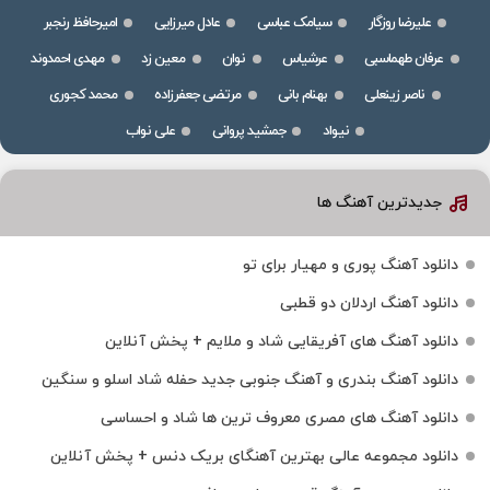
علیرضا روزگار
سیامک عباسی
عادل میرزایی
امیرحافظ رنجبر
عرفان طهماسبی
عرشیاس
نوان
معین زد
مهدی احمدوند
ناصر زینعلی
بهنام بانی
مرتضی جعفرزاده
محمد کجوری
نیواد
جمشید پروانی
علی نواب
جدیدترین آهنگ ها
دانلود آهنگ پوری و مهیار برای تو
دانلود آهنگ اردلان دو قطبی
دانلود آهنگ های آفریقایی شاد و ملایم + پخش آنلاین
دانلود آهنگ بندری و آهنگ جنوبی جدید حفله شاد اسلو و سنگین
دانلود آهنگ های مصری معروف ترین ها شاد و احساسی
دانلود مجموعه عالی بهترین آهنگای بریک دنس + پخش آنلاین