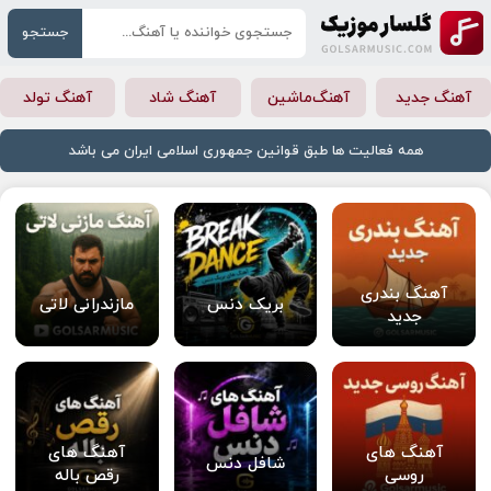
جستجو
آهنگ جدید
آهنگ‌ماشین
آهنگ شاد
آهنگ تولد
همه فعالیت ها طبق قوانین جمهوری اسلامی ایران می باشد
آهنگ بندری
بریک دنس
مازندرانی لاتی
جدید
آهنگ های
آهنگ های
شافل دنس
روسی
رقص باله