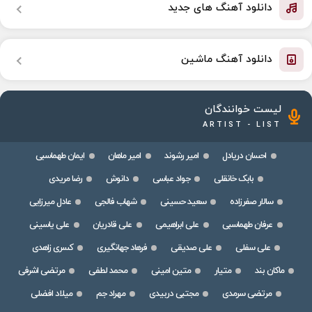
دانلود آهنگ های جدید
دانلود آهنگ ماشین
لیست خوانندگان
ARTIST - LIST
احسان دریادل
امیر رشوند
امیر ماهان
ایمان طهماسبی
بابک خانقلی
جواد عباسی
دانوش
رضا مریدی
سالار صفرزاده
سعید حسینی
شهاب فالجی
عادل میرزایی
عرفان طهماسبی
علی ابراهیمی
علی قادریان
علی یاسینی
علی سفلی
علی صدیقی
فرهاد جهانگیری
کسری زاهدی
ماکان بند
متیار
متین امینی
محمد لطفی
مرتضی اشرفی
مرتضی سرمدی
مجتبی دربیدی
مهراد جم
میلاد افضلی