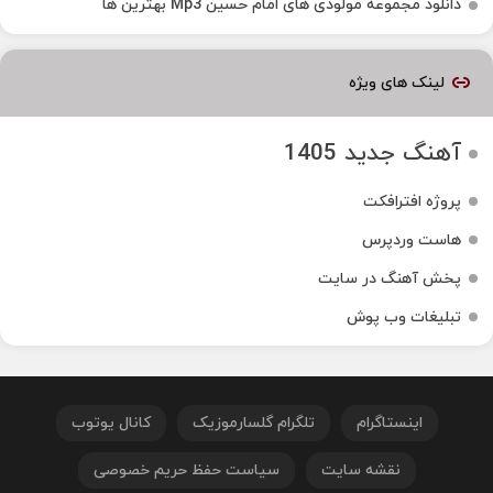
دانلود مجموعه مولودی های امام حسین Mp3 بهترین ها
لینک های ویژه
آهنگ جدید 1405
پروژه افترافکت
هاست وردپرس
پخش آهنگ در سایت
تبلیغات وب پوش
اینستاگرام
تلگرام گلسارموزیک
کانال یوتوب
نقشه سایت
سیاست حفظ حریم خصوصی