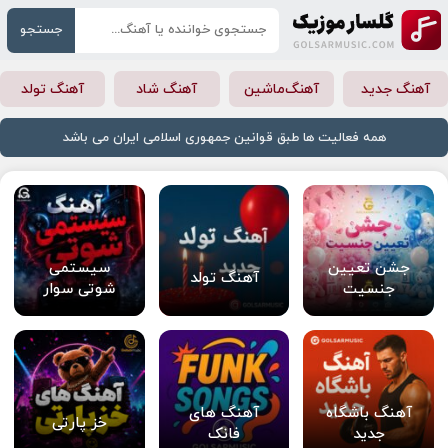
جستجو
آهنگ جدید
آهنگ‌ماشین
آهنگ شاد
آهنگ تولد
همه فعالیت ها طبق قوانین جمهوری اسلامی ایران می باشد
جشن تعیین
سیستمی
آهنگ تولد
جنسیت
شوتی سوار
آهنگ باشگاه
آهنگ های
خز پارتی
جدید
فانک