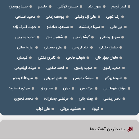
امیر فرجام
سون بند
حسین توکلی
حامیم
سینا پارسیان
رضا کرمی
علی زند وکیلی
یوسف زمانی
مجید اصلاحی
ابی عالی
سینا درخشنده
مسعود صادقلو
حجت اشرف زاده
سهیل رحمانی
گرشا رضایی
شاهین بنان
مجید یحیایی
سامان جلیلی
ایلیا ای جی
علی حسینی
روزبه بمانی
ماهان بهرام خان
شهاب فالجی
کامران تفتی
کیسان
مجید رضوی
مجید رضوی
احمد صفایی
میثم ابراهیمی
علیرضا روزگار
سیامک عباسی
عادل میرزایی
امیرحافظ رنجبر
عرفان طهماسبی
عرشیاس
نوان
معین زد
مهدی احمدوند
ناصر زینعلی
بهنام بانی
مرتضی جعفرزاده
محمد کجوری
نیواد
جمشید پروانی
علی نواب
جدیدترین آهنگ ها