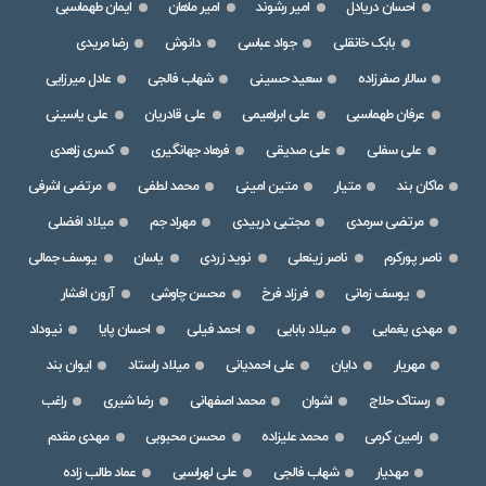
احسان دریادل
امیر رشوند
امیر ماهان
ایمان طهماسبی
بابک خانقلی
جواد عباسی
دانوش
رضا مریدی
سالار صفرزاده
سعید حسینی
شهاب فالجی
عادل میرزایی
عرفان طهماسبی
علی ابراهیمی
علی قادریان
علی یاسینی
علی سفلی
علی صدیقی
فرهاد جهانگیری
کسری زاهدی
ماکان بند
متیار
متین امینی
محمد لطفی
مرتضی اشرفی
مرتضی سرمدی
مجتبی دربیدی
مهراد جم
میلاد افضلی
ناصر پورکرم
ناصر زینعلی
نوید زردی
یاسان
یوسف جمالی
یوسف زمانی
فرزاد فرخ
محسن چاوشی
آرون افشار
مهدی یغمایی
میلاد بابایی
احمد فیلی
احسان پایا
نیوداد
مهریار
دایان
علی احمدیانی
میلاد راستاد
ایوان بند
رستاک حلاج
اشوان
محمد اصفهانی
رضا شیری
راغب
رامین کرمی
محمد علیزاده
محسن محبوبی
مهدی مقدم
مهدیار
شهاب فالجی
علی لهراسبی
عماد طالب زاده