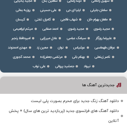
سهیل رحمانی
گرشا رضایی
شاهین بنان
مجید یحیایی
سامان جلیلی
ایلیا ای جی
علی حسینی
روزبه بمانی
ماهان بهرام خان
شهاب فالجی
کامران تفتی
کیسان
مجید رضوی
مجید رضوی
احمد صفایی
میثم ابراهیمی
علیرضا روزگار
سیامک عباسی
عادل میرزایی
امیرحافظ رنجبر
عرفان طهماسبی
عرشیاس
نوان
معین زد
مهدی احمدوند
ناصر زینعلی
بهنام بانی
مرتضی جعفرزاده
محمد کجوری
نیواد
جمشید پروانی
علی نواب
جدیدترین آهنگ ها
دانلود آهنگ زنگ جدید برای محرم بصورت پلی لیست
دانلود آهنگ های فرانسوی جدید (پربازدید ترین های سال) + پخش
آنلاین