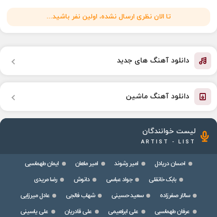
تا الان نظری ارسال نشده، اولین نفر باشید...
دانلود آهنگ های جدید
دانلود آهنگ ماشین
لیست خوانندگان
ARTIST - LIST
احسان دریادل
امیر رشوند
امیر ماهان
ایمان طهماسبی
بابک خانقلی
جواد عباسی
دانوش
رضا مریدی
سالار صفرزاده
سعید حسینی
شهاب فالجی
عادل میرزایی
عرفان طهماسبی
علی ابراهیمی
علی قادریان
علی یاسینی