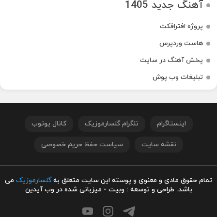
آهنگ جدید 1405
پروژه افترافکت
هاست وردپرس
پخش آهنگ در سایت
تبلیغات وب پوش
اینستاگرام
تلگرام گلسارموزیک
کانال یوتوب
نقشه سایت
سیاست حفظ حریم خصوصی
تمام حقوق مادی و معنوی و پوسته این سایت متعلق به
گلسارموزیک
می
باشد. طراحی و توسعه : وبیت - میزبانی شده در وب آیدین