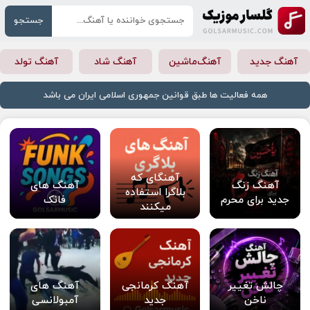
جستجو
آهنگ جدید
آهنگ‌ماشین
آهنگ شاد
آهنگ تولد
همه فعالیت ها طبق قوانین جمهوری اسلامی ایران می باشد
آهنگای که
آهنگ زنگ
آهنگ های
بلاگرا استفاده
جدید برای محرم
فانک
میکنند
چالش تغییر
آهنگ کرمانجی
آهنگ های
ناخن
جدید
آمبولانسی