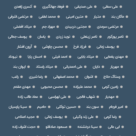
علی سفلی
علی صدیقی
فرهاد جهانگیری
کسری زاهدی
ماکان بند
متیار
متین امینی
محمد لطفی
مرتضی اشرفی
مرتضی سرمدی
مجتبی دربیدی
مهراد جم
میلاد افضلی
ناصر پورکرم
ناصر زینعلی
نوید زردی
یاسان
یوسف جمالی
یوسف زمانی
فرزاد فرخ
محسن چاوشی
آرون افشار
مهدی یغمایی
میلاد بابایی
احمد فیلی
احسان پایا
نیوداد
مهریار
دایان
علی احمدیانی
میلاد راستاد
ایوان بند
رستاک حلاج
اشوان
محمد اصفهانی
رضا شیری
راغب
رامین کرمی
محمد علیزاده
محسن محبوبی
مهدی مقدم
مهدیار
شهاب فالجی
علی لهراسبی
عماد طالب زاده
امیر فرجام
سون بند
حسین توکلی
حامیم
سینا پارسیان
رضا کرمی
علی زند وکیلی
یوسف زمانی
مجید اصلاحی
ابی عالی
سینا درخشنده
مسعود صادقلو
حجت اشرف زاده