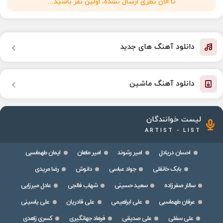
تا الان نظری ارسال نشده، اولین نفر باشید...
دانلود آهنگ های جدید
دانلود آهنگ ماشین
لیست خوانندگان
ARTIST - LIST
احسان دریادل
امیر رشوند
امیر ماهان
ایمان طهماسبی
بابک خانقلی
جواد عباسی
دانوش
رضا مریدی
سالار صفرزاده
سعید حسینی
شهاب فالجی
عادل میرزایی
عرفان طهماسبی
علی ابراهیمی
علی قادریان
علی یاسینی
علی سفلی
علی صدیقی
فرهاد جهانگیری
کسری زاهدی