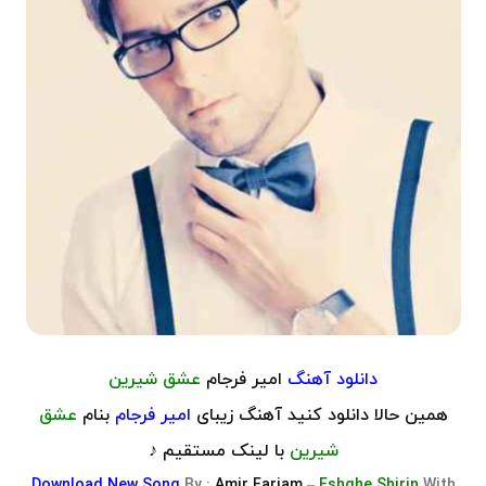
دانلود آهنگ
امیر فرجام
عشق شیرین
همین حالا دانلود کنید آهنگ زیبای
امیر فرجام
بنام
عشق
شیرین
با لینک مستقیم ♪
Download
New Song
By :
Amir Farjam
–
Eshghe Shirin
With