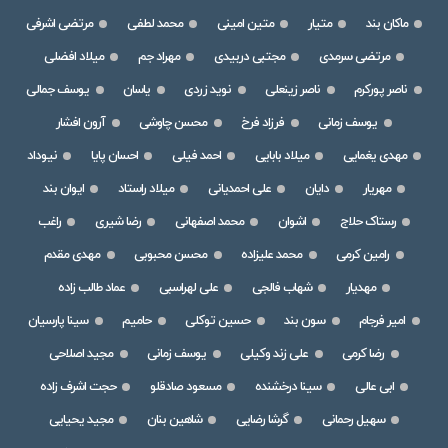
ماکان بند
متیار
متین امینی
محمد لطفی
مرتضی اشرفی
مرتضی سرمدی
مجتبی دربیدی
مهراد جم
میلاد افضلی
ناصر پورکرم
ناصر زینعلی
نوید زردی
یاسان
یوسف جمالی
یوسف زمانی
فرزاد فرخ
محسن چاوشی
آرون افشار
مهدی یغمایی
میلاد بابایی
احمد فیلی
احسان پایا
نیوداد
مهریار
دایان
علی احمدیانی
میلاد راستاد
ایوان بند
رستاک حلاج
اشوان
محمد اصفهانی
رضا شیری
راغب
رامین کرمی
محمد علیزاده
محسن محبوبی
مهدی مقدم
مهدیار
شهاب فالجی
علی لهراسبی
عماد طالب زاده
امیر فرجام
سون بند
حسین توکلی
حامیم
سینا پارسیان
رضا کرمی
علی زند وکیلی
یوسف زمانی
مجید اصلاحی
ابی عالی
سینا درخشنده
مسعود صادقلو
حجت اشرف زاده
سهیل رحمانی
گرشا رضایی
شاهین بنان
مجید یحیایی