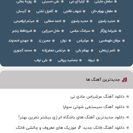
سامان جلیلی
ایلیا ای جی
علی حسینی
روزبه بمانی
ماهان بهرام خان
شهاب فالجی
کامران تفتی
کیسان
مجید رضوی
مجید رضوی
احمد صفایی
میثم ابراهیمی
علیرضا روزگار
سیامک عباسی
عادل میرزایی
امیرحافظ رنجبر
عرفان طهماسبی
عرشیاس
نوان
معین زد
مهدی احمدوند
ناصر زینعلی
بهنام بانی
مرتضی جعفرزاده
محمد کجوری
نیواد
جمشید پروانی
علی نواب
جدیدترین آهنگ ها
دانلود آهنگ عرشیاس عادی نی
دانلود آهنگ سیستمی شوتی سوارا
دانلود جدیدترین آهنگ‌ های باشگاه انرژی بیشتر تمرین بهتر!
دانلود آهنگ فانک جدید 🎵 موزیک‌ های معروف و چالشی فانک