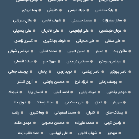
احسان دریادل
امیر رشوند
امیر ماهان
ایمان طهماسبی
بابک خانقلی
جواد عباسی
دانوش
رضا مریدی
سالار صفرزاده
سعید حسینی
شهاب فالجی
عادل میرزایی
عرفان طهماسبی
علی ابراهیمی
علی قادریان
علی یاسینی
علی سفلی
علی صدیقی
فرهاد جهانگیری
کسری زاهدی
ماکان بند
متیار
متین امینی
محمد لطفی
مرتضی اشرفی
مرتضی سرمدی
مجتبی دربیدی
مهراد جم
میلاد افضلی
ناصر پورکرم
ناصر زینعلی
نوید زردی
یاسان
یوسف جمالی
یوسف زمانی
فرزاد فرخ
محسن چاوشی
آرون افشار
مهدی یغمایی
میلاد بابایی
احمد فیلی
احسان پایا
نیوداد
مهریار
دایان
علی احمدیانی
میلاد راستاد
ایوان بند
رستاک حلاج
اشوان
محمد اصفهانی
رضا شیری
راغب
رامین کرمی
محمد علیزاده
محسن محبوبی
مهدی مقدم
مهدیار
شهاب فالجی
علی لهراسبی
عماد طالب زاده