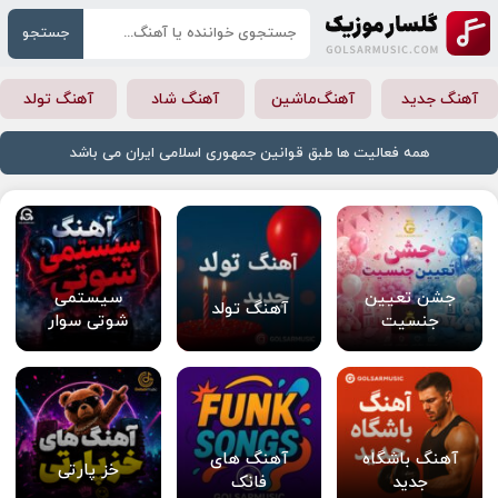
جستجو
آهنگ جدید
آهنگ‌ماشین
آهنگ شاد
آهنگ تولد
همه فعالیت ها طبق قوانین جمهوری اسلامی ایران می باشد
جشن تعیین
سیستمی
آهنگ تولد
جنسیت
شوتی سوار
آهنگ باشگاه
آهنگ های
خز پارتی
جدید
فانک