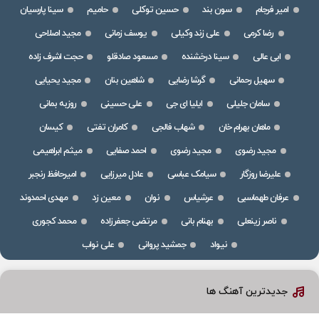
امیر فرجام
سون بند
حسین توکلی
حامیم
سینا پارسیان
رضا کرمی
علی زند وکیلی
یوسف زمانی
مجید اصلاحی
ابی عالی
سینا درخشنده
مسعود صادقلو
حجت اشرف زاده
سهیل رحمانی
گرشا رضایی
شاهین بنان
مجید یحیایی
سامان جلیلی
ایلیا ای جی
علی حسینی
روزبه بمانی
ماهان بهرام خان
شهاب فالجی
کامران تفتی
کیسان
مجید رضوی
مجید رضوی
احمد صفایی
میثم ابراهیمی
علیرضا روزگار
سیامک عباسی
عادل میرزایی
امیرحافظ رنجبر
عرفان طهماسبی
عرشیاس
نوان
معین زد
مهدی احمدوند
ناصر زینعلی
بهنام بانی
مرتضی جعفرزاده
محمد کجوری
نیواد
جمشید پروانی
علی نواب
جدیدترین آهنگ ها