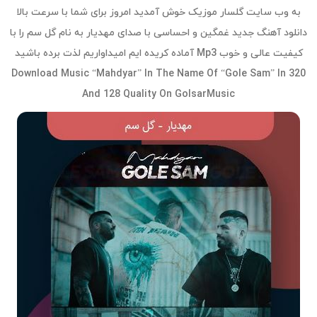
به وب سایت گلسار موزیک خوش آمدید امروز برای شما با سرعت بالا
دانلود آهنگ جدید غمگین و احساسی با صدای مهدیار به نام گل سم را با
کیفیت عالی و خوب Mp3 آماده کریده ایم امیداواریم لذت برده باشید
Download Music “Mahdyar” In The Name Of “Gole Sam” In 320
And 128 Quality On GolsarMusic