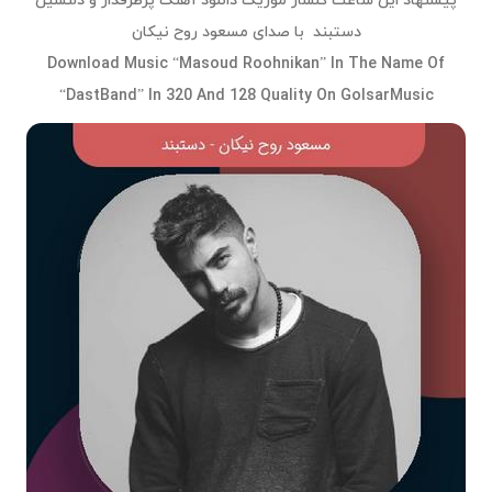
پیشنهاد این ساعت گلسار موزیک دانلود آهنگ پرطرفدار و دلنشین
دستبند با صدای مسعود روح نیکان
Download Music “Masoud Roohnikan” In The Name Of
“DastBand” In 320 And 128 Quality On GolsarMusic