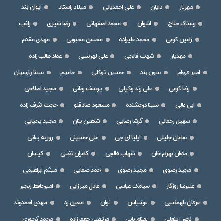
مهریار
دایان
علی احمدیانی
میلاد راستاد
ایوان بند
رستاک حلاج
اشوان
محمد اصفهانی
رضا شیری
راغب
رامین کرمی
محمد علیزاده
محسن محبوبی
مهدی مقدم
مهدیار
شهاب فالجی
علی لهراسبی
عماد طالب زاده
امیر فرجام
سون بند
حسین توکلی
حامیم
سینا پارسیان
رضا کرمی
علی زند وکیلی
یوسف زمانی
مجید اصلاحی
ابی عالی
سینا درخشنده
مسعود صادقلو
حجت اشرف زاده
سهیل رحمانی
گرشا رضایی
شاهین بنان
مجید یحیایی
سامان جلیلی
ایلیا ای جی
علی حسینی
روزبه بمانی
ماهان بهرام خان
شهاب فالجی
کامران تفتی
کیسان
مجید رضوی
مجید رضوی
احمد صفایی
میثم ابراهیمی
علیرضا روزگار
سیامک عباسی
عادل میرزایی
امیرحافظ رنجبر
عرفان طهماسبی
عرشیاس
نوان
معین زد
مهدی احمدوند
ناصر زینعلی
بهنام بانی
مرتضی جعفرزاده
محمد کجوری