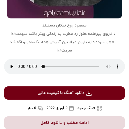
مسعود روح نیکان دستبند
♩♬روی پیرهنمه هنوز رد عطرت یه زندگی بهتر باشه سهمت♪♭
♩♬هوا سرده داره بارون میاد بزن آتیش همه عکسامونو اگه شد
سردت♪♭
دانلود آهنگ با کیفیت عالی
اهنگ جدید
9 آوریل 2022
0 نظر
ادامه مطلب و دانلود کامل