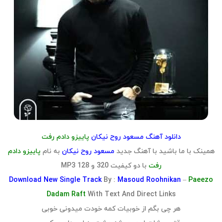
دانلود آهنگ مسعود روح نیکان
پاییزو دادم رفت
همینک با ما باشید با آهنگ جدید
مسعود روح نیکان
به نام
پاییزو دادم
رفت
با دو کیفیت 320 و 128 MP3
Download
New Single Track
By :
Masoud Roohnikan
–
Paeezo
Dadam Raft
With Text And Direct Links
هر چی بگم از خوبیات کمه خودت میدونی خوبی