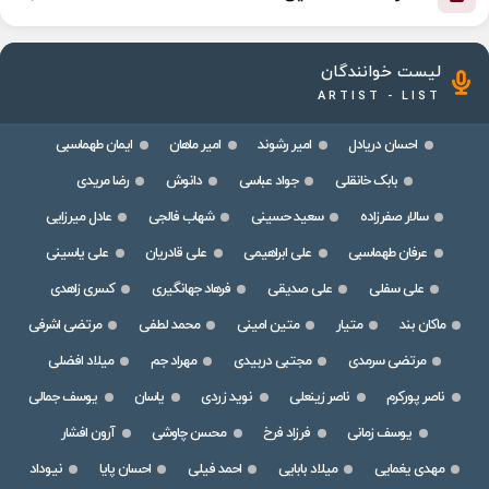
لیست خوانندگان
ARTIST - LIST
احسان دریادل
امیر رشوند
امیر ماهان
ایمان طهماسبی
بابک خانقلی
جواد عباسی
دانوش
رضا مریدی
سالار صفرزاده
سعید حسینی
شهاب فالجی
عادل میرزایی
عرفان طهماسبی
علی ابراهیمی
علی قادریان
علی یاسینی
علی سفلی
علی صدیقی
فرهاد جهانگیری
کسری زاهدی
ماکان بند
متیار
متین امینی
محمد لطفی
مرتضی اشرفی
مرتضی سرمدی
مجتبی دربیدی
مهراد جم
میلاد افضلی
ناصر پورکرم
ناصر زینعلی
نوید زردی
یاسان
یوسف جمالی
یوسف زمانی
فرزاد فرخ
محسن چاوشی
آرون افشار
مهدی یغمایی
میلاد بابایی
احمد فیلی
احسان پایا
نیوداد