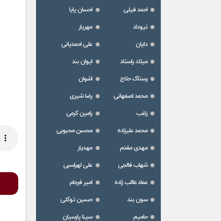
احمد فیلی
احسان پایا
نیوداد
مهریار
دایان
علی احمدیانی
میلاد راستاد
ایوان بند
رستاک حلاج
اشوان
محمد اصفهانی
رضا شیری
راغب
رامین کرمی
محمد علیزاده
محسن محبوبی
مهدی مقدم
مهدیار
شهاب فالجی
علی لهراسبی
عماد طالب زاده
امیر فرجام
سون بند
حسین توکلی
حامیم
سینا پارسیان