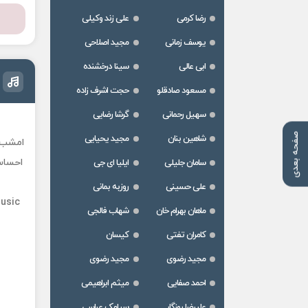
رضا کرمی
علی زند وکیلی
یوسف زمانی
مجید اصلاحی
ابی عالی
سینا درخشنده
مسعود صادقلو
حجت اشرف زاده
سهیل رحمانی
گرشا رضایی
صفحه بعدی
شاهین بنان
مجید یحیایی
امشب ش
احساسی
سامان جلیلی
ایلیا ای جی
علی حسینی
روزبه بمانی
usic
ماهان بهرام خان
شهاب فالجی
کامران تفتی
کیسان
مجید رضوی
مجید رضوی
احمد صفایی
میثم ابراهیمی
علیرضا روزگار
سیامک عباسی