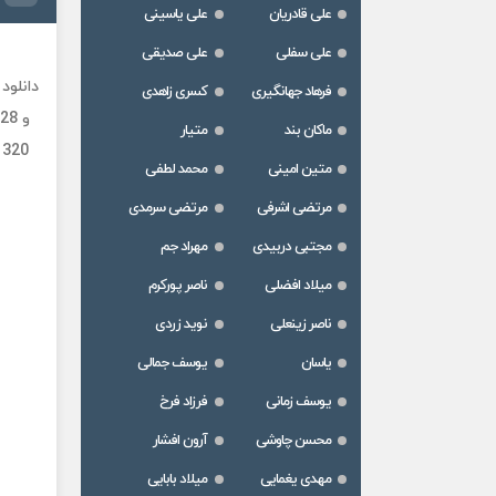
علی قادریان
علی یاسینی
علی سفلی
علی صدیقی
فرهاد جهانگیری
کسری زاهدی
و 128 ) همراه با متن ترانه بصورت رایگان و لینک مستقیم از رسانه گلسار موزیک
ماکان بند
متیار
 320
متین امینی
محمد لطفی
مرتضی اشرفی
مرتضی سرمدی
مجتبی دربیدی
مهراد جم
میلاد افضلی
ناصر پورکرم
ناصر زینعلی
نوید زردی
یاسان
یوسف جمالی
یوسف زمانی
فرزاد فرخ
محسن چاوشی
آرون افشار
مهدی یغمایی
میلاد بابایی