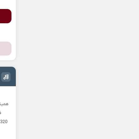
همینک
فو
 320