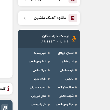
دانلود آهنگ ماشین
لیست خوانندگان
ARTIST - LIST
احسان دریادل
امیر رشوند
امیر ماهان
ایمان طهماسبی
بابک خانقلی
جواد عباسی
دانوش
رضا مریدی
سالار صفرزاده
سعید حسینی
گلس
شهاب فالجی
عادل میرزایی
عرفان طهماسبی
علی ابراهیمی