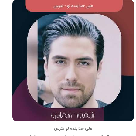
علی خدابنده لو نترس