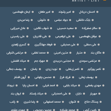
ARTIST - LIST
احسان دریادل
امیر رشوند
امیر ماهان
ایمان طهماسبی
بابک خانقلی
جواد عباسی
دانوش
رضا مریدی
سالار صفرزاده
سعید حسینی
شهاب فالجی
عادل میرزایی
عرفان طهماسبی
علی ابراهیمی
علی قادریان
علی یاسینی
علی سفلی
علی صدیقی
فرهاد جهانگیری
کسری زاهدی
ماکان بند
متیار
متین امینی
محمد لطفی
مرتضی اشرفی
مرتضی سرمدی
مجتبی دربیدی
مهراد جم
میلاد افضلی
ناصر پورکرم
ناصر زینعلی
نوید زردی
یاسان
یوسف جمالی
یوسف زمانی
فرزاد فرخ
محسن چاوشی
آرون افشار
مهدی یغمایی
میلاد بابایی
احمد فیلی
احسان پایا
نیوداد
مهریار
دایان
علی احمدیانی
میلاد راستاد
ایوان بند
رستاک حلاج
اشوان
محمد اصفهانی
رضا شیری
راغب
رامین کرمی
محمد علیزاده
محسن محبوبی
مهدی مقدم