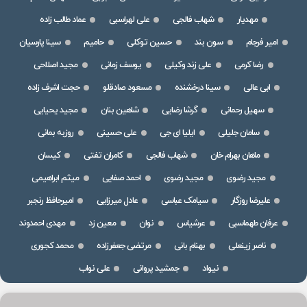
مهدیار
شهاب فالجی
علی لهراسبی
عماد طالب زاده
امیر فرجام
سون بند
حسین توکلی
حامیم
سینا پارسیان
رضا کرمی
علی زند وکیلی
یوسف زمانی
مجید اصلاحی
ابی عالی
سینا درخشنده
مسعود صادقلو
حجت اشرف زاده
سهیل رحمانی
گرشا رضایی
شاهین بنان
مجید یحیایی
سامان جلیلی
ایلیا ای جی
علی حسینی
روزبه بمانی
ماهان بهرام خان
شهاب فالجی
کامران تفتی
کیسان
مجید رضوی
مجید رضوی
احمد صفایی
میثم ابراهیمی
علیرضا روزگار
سیامک عباسی
عادل میرزایی
امیرحافظ رنجبر
عرفان طهماسبی
عرشیاس
نوان
معین زد
مهدی احمدوند
ناصر زینعلی
بهنام بانی
مرتضی جعفرزاده
محمد کجوری
نیواد
جمشید پروانی
علی نواب