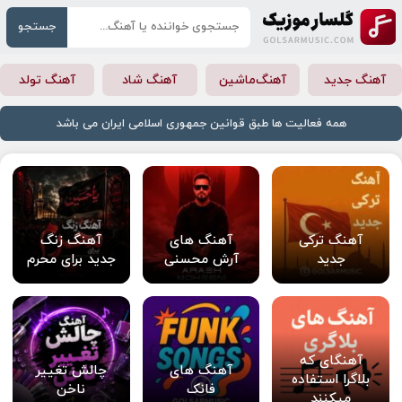
جستجو
آهنگ جدید
آهنگ‌ماشین
آهنگ شاد
آهنگ تولد
همه فعالیت ها طبق قوانین جمهوری اسلامی ایران می باشد
آهنگ ترکی
آهنگ های
آهنگ زنگ
جدید
آرش محسنی
جدید برای محرم
آهنگای که
آهنگ های
چالش تغییر
بلاگرا استفاده
فانک
ناخن
میکنند