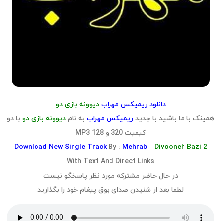
دانلود
ریمیکس مهراب
دیوونه بازی دو
همینک با ما باشید با جدید
ریمیکس مهراب
به نام
دیوونه بازی دو
با دو
کیفیت 320 و 128 MP3
Download
New Single Track
By :
Mehrab
–
Divooneh Bazi 2
With Text And Direct Links
در حال حاضر مشترکه مورد نظر پاسخگو نیست
لطفا بعد از شنیدن صدای بوق پیغام خود را بگذارید