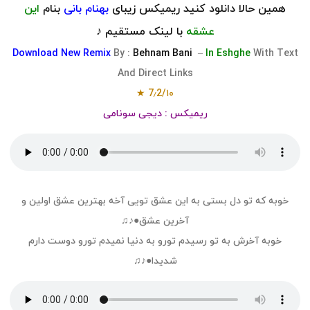
همین حالا دانلود کنید ریمیکس زیبای
بهنام بانی
بنام
این
عشقه
با لینک مستقیم ♪
Download
New R
emix
By :
Behnam Bani
–
In Eshghe
With Text
And Direct Links
7٫2/۱۰ ★
ریمیکس : دیجی سونامی
خوبه که تو دل بستی به این عشق تویی آخه بهترین عشق اولین و
آخرین عشق●♪♫
خوبه آخرش به تو رسیدم تورو به دنیا نمیدم تورو دوست دارم
شدیدا●♪♫