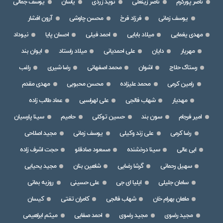
ناصر پورکرم
ناصر زینعلی
نوید زردی
یاسان
یوسف جمالی
یوسف زمانی
فرزاد فرخ
محسن چاوشی
آرون افشار
مهدی یغمایی
میلاد بابایی
احمد فیلی
احسان پایا
نیوداد
مهریار
دایان
علی احمدیانی
میلاد راستاد
ایوان بند
رستاک حلاج
اشوان
محمد اصفهانی
رضا شیری
راغب
رامین کرمی
محمد علیزاده
محسن محبوبی
مهدی مقدم
مهدیار
شهاب فالجی
علی لهراسبی
عماد طالب زاده
امیر فرجام
سون بند
حسین توکلی
حامیم
سینا پارسیان
رضا کرمی
علی زند وکیلی
یوسف زمانی
مجید اصلاحی
ابی عالی
سینا درخشنده
مسعود صادقلو
حجت اشرف زاده
سهیل رحمانی
گرشا رضایی
شاهین بنان
مجید یحیایی
سامان جلیلی
ایلیا ای جی
علی حسینی
روزبه بمانی
ماهان بهرام خان
شهاب فالجی
کامران تفتی
کیسان
مجید رضوی
مجید رضوی
احمد صفایی
میثم ابراهیمی