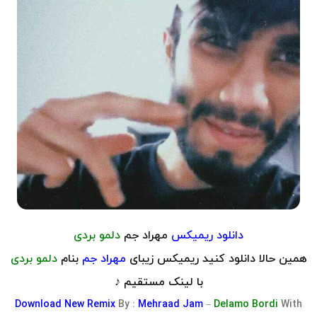
دانلود ر
یمیکس
مهراد جم
دلمو بردی
همین حالا دانلود کنید ریمیکس زیبای
مهراد جم
بنام
دلمو بردی
با لینک مستقیم ♪
Download
New R
emix
By :
Mehraad Jam
–
Delamo Bordi
With