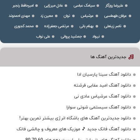
علیرضا روزگار
سیامک عباسی
عادل میرزایی
امیرحافظ رنجبر
عرفان طهماسبی
عرشیاس
نوان
معین زد
مهدی احمدوند
ناصر زینعلی
بهنام بانی
مرتضی جعفرزاده
محمد کجوری
نیواد
جمشید پروانی
علی نواب
جدیدترین آهنگ ها
دانلود آهنگ سینا پارسیان ادا
دانلود آهنگ امید عقابی فرشته
دانلود آهنگ عرشیاس عادی نی
دانلود آهنگ سیستمی شوتی سوارا
دانلود جدیدترین آهنگ‌ های باشگاه انرژی بیشتر تمرین بهتر!
دانلود آهنگ فانک جدید 🎵 موزیک‌ های معروف و چالشی فانک