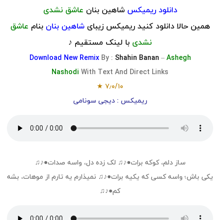
دانلود ر
یمیکس
شاهین بنان
عاشق نشدی
همین حالا دانلود کنید ریمیکس زیبای
شاهین بنان
بنام
عاشق
نشدی
با لینک مستقیم ♪
Download
New R
emix
By :
Shahin Banan
–
Ashegh
Nashodi
With Text And Direct Links
۷٫۰/۱۰ ★
ریمیکس : دیجی سونامی
ساز دلم، کوکه برات●♪♫ لک زده دل، واسه صدات●♪♫
یکی باش؛ واسه کسی که یکیه برات●♪♫ نمیذارم یه تارم از موهات، بشه
کم●♪♫