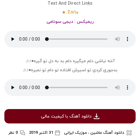
Text And Direct Links
7٫۶/۱۰ ★
ریمیکس : دیجی سونامی
آخه نباشی دلم میگیره دلم بد به دل تو گیره●♪♫
بدجوری کردی تو اسیرش افتاده تو دام تو نمیره●♪♫
دانلود آهنگ با کیفیت عالی
دانلود آهنگ ماشین ، موزیک ایرانی
31 اکتبر 2019
0 نظر