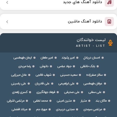
دانلود آهنگ های جدید
دانلود آهنگ ماشین
لیست خوانندگان
ARTIST - LIST
احسان دریادل
امیر رشوند
امیر ماهان
ایمان طهماسبی
بابک خانقلی
جواد عباسی
دانوش
رضا مریدی
سالار صفرزاده
سعید حسینی
شهاب فالجی
عادل میرزایی
عرفان طهماسبی
علی ابراهیمی
علی قادریان
علی یاسینی
علی سفلی
علی صدیقی
فرهاد جهانگیری
کسری زاهدی
ماکان بند
متیار
متین امینی
محمد لطفی
مرتضی اشرفی
مرتضی سرمدی
مجتبی دربیدی
مهراد جم
میلاد افضلی