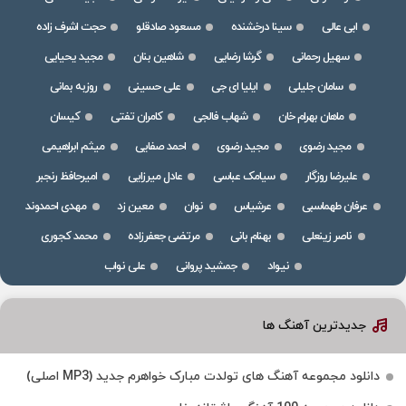
ابی عالی
سینا درخشنده
مسعود صادقلو
حجت اشرف زاده
سهیل رحمانی
گرشا رضایی
شاهین بنان
مجید یحیایی
سامان جلیلی
ایلیا ای جی
علی حسینی
روزبه بمانی
ماهان بهرام خان
شهاب فالجی
کامران تفتی
کیسان
مجید رضوی
مجید رضوی
احمد صفایی
میثم ابراهیمی
علیرضا روزگار
سیامک عباسی
عادل میرزایی
امیرحافظ رنجبر
عرفان طهماسبی
عرشیاس
نوان
معین زد
مهدی احمدوند
ناصر زینعلی
بهنام بانی
مرتضی جعفرزاده
محمد کجوری
نیواد
جمشید پروانی
علی نواب
جدیدترین آهنگ ها
دانلود مجموعه آهنگ های تولدت مبارک خواهرم جدید (MP3 اصلی)