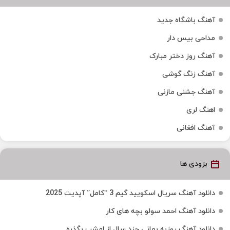
آهنگ باشگاه جدید
مداحی بیس دار
آهنگ روز دختر مبارک
آهنگ زنگ گوشی
آهنگ جشنی مازنی
اهنگ لری
آهنگ افغانی
بزودی ها
دانلود آهنگ سریال اسکویید گیم 3 “کامل” آپدیت 2025
دانلود آهنگ احمد سولو بچه های کار
دانلود آهنگ روزبه بمانی چند سال از امشب بگذره