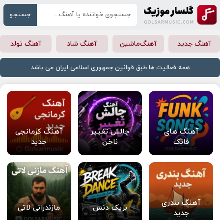
جستجو
آهنگ جدید
آهنگ‌ماشین
آهنگ شاد
آهنگ تولد
همه فعالیت ها طبق قوانین جمهوری اسلامی ایران می باشد
آهنگ های
چالش تغییر
آهنگ کرمانجی
فانک
ناخن
جدید
آهنگ بندری
بریک دنس
مازندرانی لاتی
جدید