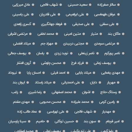
سالار صفرزاده
سعید حسینی
شهاب فالجی
عادل میرزایی
عرفان طهماسبی
علی ابراهیمی
علی قادریان
علی یاسینی
علی سفلی
علی صدیقی
فرهاد جهانگیری
کسری زاهدی
ماکان بند
متیار
متین امینی
محمد لطفی
مرتضی اشرفی
مرتضی سرمدی
مجتبی دربیدی
مهراد جم
میلاد افضلی
ناصر پورکرم
ناصر زینعلی
نوید زردی
یاسان
یوسف جمالی
یوسف زمانی
فرزاد فرخ
محسن چاوشی
آرون افشار
مهدی یغمایی
میلاد بابایی
احمد فیلی
احسان پایا
نیوداد
مهریار
دایان
علی احمدیانی
میلاد راستاد
ایوان بند
رستاک حلاج
اشوان
محمد اصفهانی
رضا شیری
راغب
رامین کرمی
محمد علیزاده
محسن محبوبی
مهدی مقدم
مهدیار
شهاب فالجی
علی لهراسبی
عماد طالب زاده
امیر فرجام
سون بند
حسین توکلی
حامیم
سینا پارسیان
رضا کرمی
علی زند وکیلی
یوسف زمانی
مجید اصلاحی