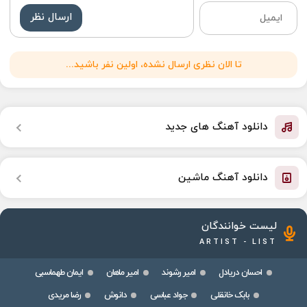
ارسال نظر
تا الان نظری ارسال نشده، اولین نفر باشید...
دانلود آهنگ های جدید
دانلود آهنگ ماشین
لیست خوانندگان
ARTIST - LIST
احسان دریادل
امیر رشوند
امیر ماهان
ایمان طهماسبی
بابک خانقلی
جواد عباسی
دانوش
رضا مریدی