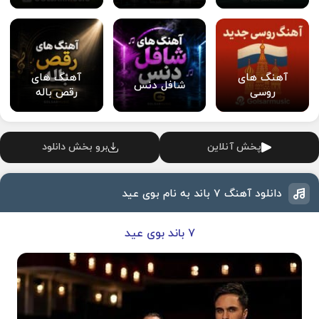
آهنگ های
آهنگ های
شافل دنس
روسی
رقص باله
پخش آنلاین
برو بخش دانلود
دانلود آهنگ ۷ باند به نام بوی عید
۷ باند بوی عید