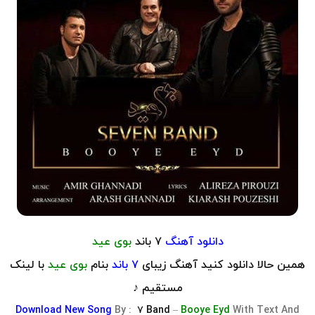
دانلود آهنگ
۷ باند
بوی عید
همین حالا دانلود کنید آهنگ زیبای
۷ باند
بنام
بوی عید
با لینک
مستقیم ♪
Download
New Song
By :
۷ Band
–
Booye Eyd
With Text And