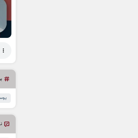
ب
یوسف
نظ