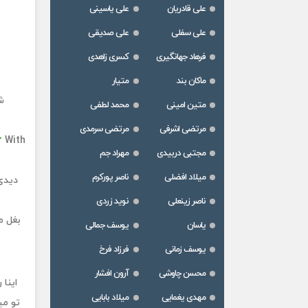
علی قادریان
علی یاسینی
علی سفلی
علی صدیقی
فرهاد جهانگیری
کسری زاهدی
ماکان بند
متیار
ش
متین امینی
محمد لطفی
مرتضی اشرفی
مرتضی سرمدی
r
With
مجتبی دربیدی
مهراد جم
میلاد افضلی
ناصر پورکرم
دیدی
ناصر زینعلی
نوید زردی
بغل م
یاسان
یوسف جمالی
یوسف زمانی
فرزاد فرخ
محسن چاوشی
آرون افشار
اینا 
مهدی یغمایی
میلاد بابایی
تو می