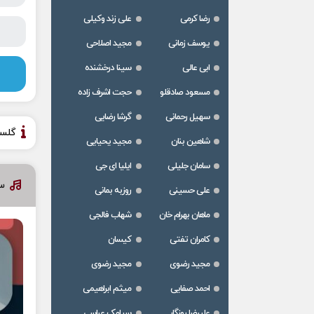
رضا کرمی
علی زند وکیلی
یوسف زمانی
مجید اصلاحی
ابی عالی
سینا درخشنده
مسعود صادقلو
حجت اشرف زاده
سهیل رحمانی
گرشا رضایی
گلس
شاهین بنان
مجید یحیایی
سامان جلیلی
ایلیا ای جی
س
علی حسینی
روزبه بمانی
ماهان بهرام خان
شهاب فالجی
کامران تفتی
کیسان
مجید رضوی
مجید رضوی
احمد صفایی
میثم ابراهیمی
علیرضا روزگار
سیامک عباسی