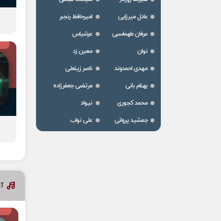
عادل میرزایی
امیرحافظ رنجبر
عرفان طهماسبی
عرشیاس
نوان
معین زد
مهدی احمدوند
ناصر زینعلی
بهنام بانی
مرتضی جعفرزاده
محمد کجوری
نیواد
جمشید پروانی
علی نواب
آ