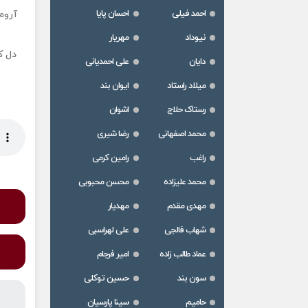
احمد فیلی
احسان پایا
آروم
نیوداد
مهریار
دل ک
دایان
علی احمدیانی
میلاد راستاد
ایوان بند
رستاک حلاج
اشوان
محمد اصفهانی
رضا شیری
راغب
رامین کرمی
محمد علیزاده
محسن محبوبی
مهدی مقدم
مهدیار
شهاب فالجی
علی لهراسبی
عماد طالب زاده
امیر فرجام
سون بند
حسین توکلی
حامیم
سینا پارسیان