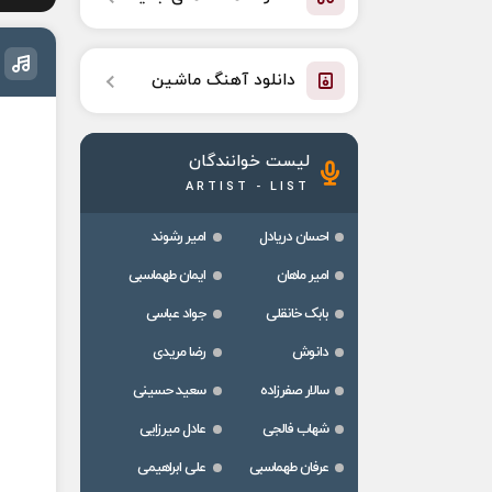
دانلود آهنگ ماشین
لیست خوانندگان
ARTIST - LIST
احسان دریادل
امیر رشوند
امیر ماهان
ایمان طهماسبی
بابک خانقلی
جواد عباسی
دانوش
رضا مریدی
سالار صفرزاده
سعید حسینی
شهاب فالجی
عادل میرزایی
عرفان طهماسبی
علی ابراهیمی