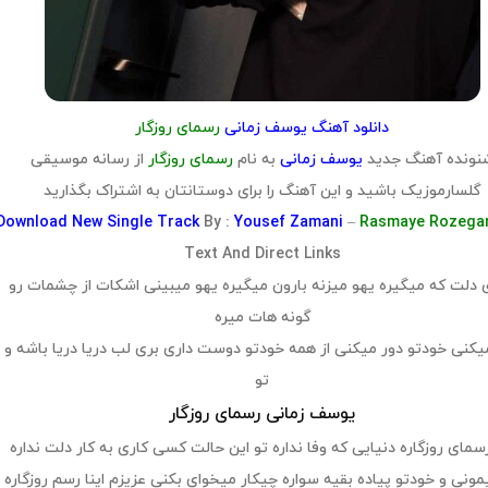
دانلود آهنگ یوسف زمانی
رسمای روزگار
نونده آهنگ جدید
یوسف زمانی
به نام
رسمای روزگار
از رسانه موسیقی
گلسارموزیک باشید و این آهنگ را برای دوستانتان به اشتراک بگذارید
Download
New Single Track
By :
Yousef Zamani
–
Rasmaye Rozega
Text And Direct Links
 دلت که میگیره یهو میزنه بارون میگیره یهو میبینی اشکات از چشمات رو
گونه هات میره
یکنی خودتو دور میکنی از همه خودتو دوست داری بری لب دریا دریا باشه و
تو
یوسف زمانی رسمای روزگار
رسمای روزگاره دنیایی که وفا نداره تو این حالت کسی کاری به کار دلت نداره
مونی و خودتو پیاده بقیه سواره چیکار میخوای بکنی عزیزم اینا رسم روزگاره