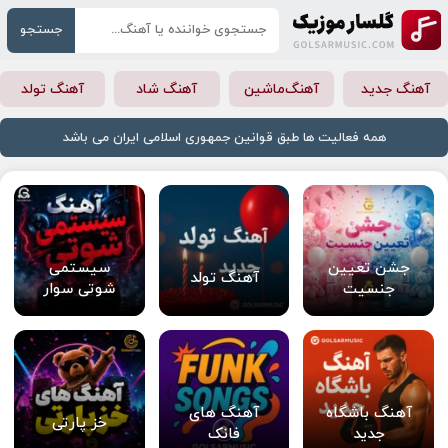
جستجو
آهنگ جدید
آهنگ‌ماشین
آهنگ شاد
آهنگ تولد
همه فعالیت ها طبق قوانین جمهوری اسلامی ایران می باشد
جشن تعیین
سیستمی
آهنگ تولد
جنسیت
شوتی سوار
آهنگ باشگاه
آهنگ های
خز پارتی
جدید
فانک