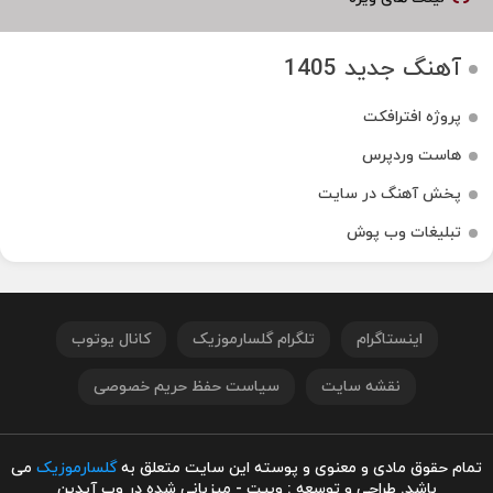
آهنگ جدید 1405
پروژه افترافکت
هاست وردپرس
پخش آهنگ در سایت
تبلیغات وب پوش
اینستاگرام
تلگرام گلسارموزیک
کانال یوتوب
نقشه سایت
سیاست حفظ حریم خصوصی
تمام حقوق مادی و معنوی و پوسته این سایت متعلق به
گلسارموزیک
می
باشد. طراحی و توسعه : وبیت - میزبانی شده در وب آیدین