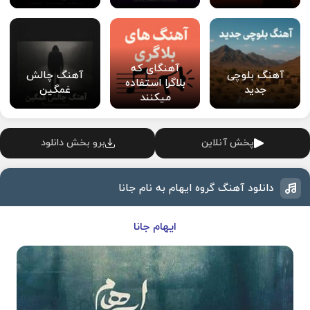
آهنگای که
آهنگ بلوچی
آهنگ چالش
بلاگرا استفاده
جدید
غمگین
میکنند
پخش آنلاین
برو بخش دانلود
دانلود آهنگ گروه ایهام به نام جانا
ایهام جانا