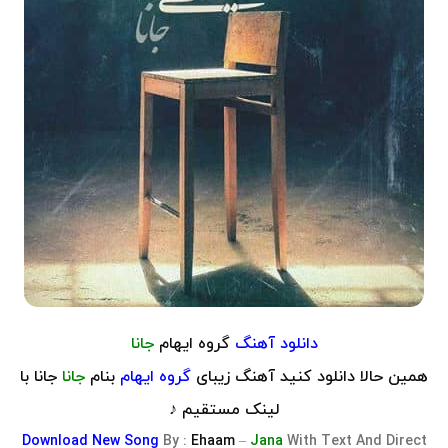
دانلود آهنگ
گروه ایهام
جانا
همین حالا دانلود کنید آهنگ زیبای
گروه ایهام
بنام
جانا
جانا با
لینک مستقیم ♪
Download
New Song
By :
Ehaam
–
Jana
With Text And Direct