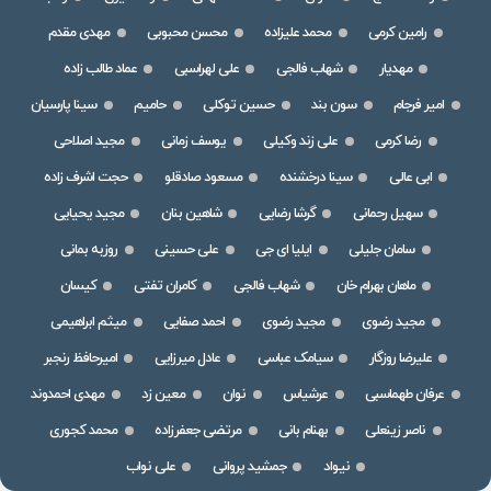
رامین کرمی
محمد علیزاده
محسن محبوبی
مهدی مقدم
مهدیار
شهاب فالجی
علی لهراسبی
عماد طالب زاده
امیر فرجام
سون بند
حسین توکلی
حامیم
سینا پارسیان
رضا کرمی
علی زند وکیلی
یوسف زمانی
مجید اصلاحی
ابی عالی
سینا درخشنده
مسعود صادقلو
حجت اشرف زاده
سهیل رحمانی
گرشا رضایی
شاهین بنان
مجید یحیایی
سامان جلیلی
ایلیا ای جی
علی حسینی
روزبه بمانی
ماهان بهرام خان
شهاب فالجی
کامران تفتی
کیسان
مجید رضوی
مجید رضوی
احمد صفایی
میثم ابراهیمی
علیرضا روزگار
سیامک عباسی
عادل میرزایی
امیرحافظ رنجبر
عرفان طهماسبی
عرشیاس
نوان
معین زد
مهدی احمدوند
ناصر زینعلی
بهنام بانی
مرتضی جعفرزاده
محمد کجوری
نیواد
جمشید پروانی
علی نواب