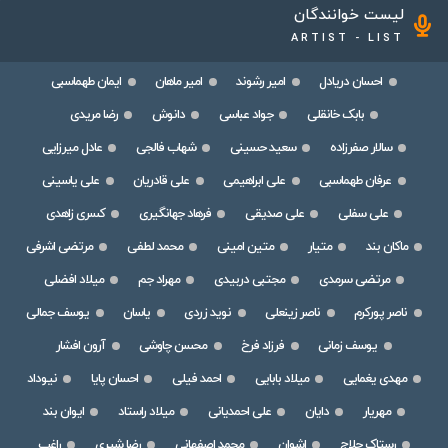
لیست خوانندگان
ARTIST - LIST
احسان دریادل
امیر رشوند
امیر ماهان
ایمان طهماسبی
بابک خانقلی
جواد عباسی
دانوش
رضا مریدی
سالار صفرزاده
سعید حسینی
شهاب فالجی
عادل میرزایی
عرفان طهماسبی
علی ابراهیمی
علی قادریان
علی یاسینی
علی سفلی
علی صدیقی
فرهاد جهانگیری
کسری زاهدی
ماکان بند
متیار
متین امینی
محمد لطفی
مرتضی اشرفی
مرتضی سرمدی
مجتبی دربیدی
مهراد جم
میلاد افضلی
ناصر پورکرم
ناصر زینعلی
نوید زردی
یاسان
یوسف جمالی
یوسف زمانی
فرزاد فرخ
محسن چاوشی
آرون افشار
مهدی یغمایی
میلاد بابایی
احمد فیلی
احسان پایا
نیوداد
مهریار
دایان
علی احمدیانی
میلاد راستاد
ایوان بند
رستاک حلاج
اشوان
محمد اصفهانی
رضا شیری
راغب