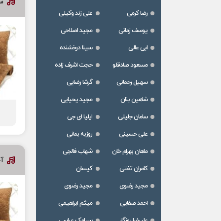
س
رضا کرمی
علی زند وکیلی
یوسف زمانی
مجید اصلاحی
ابی عالی
سینا درخشنده
مسعود صادقلو
حجت اشرف زاده
سهیل رحمانی
گرشا رضایی
شاهین بنان
مجید یحیایی
سامان جلیلی
ایلیا ای جی
علی حسینی
روزبه بمانی
ماهان بهرام خان
شهاب فالجی
آ
کامران تفتی
کیسان
مجید رضوی
مجید رضوی
احمد صفایی
میثم ابراهیمی
علیرضا روزگار
سیامک عباسی