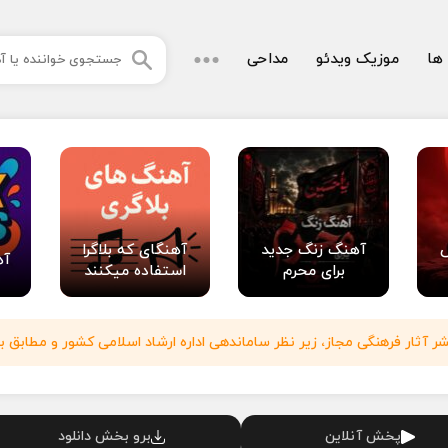
 ها
موزیک ویدئو
مداحی
آهنگ زنگ جدید
آهنگای که بلاگرا
آه
برای محرم
استفاده میکنند
آثار فرهنگی مجاز، زیر نظر ساماندهی اداره ارشاد اسلامی کشور و مطابق با
پخش آنلاین
برو بخش دانلود