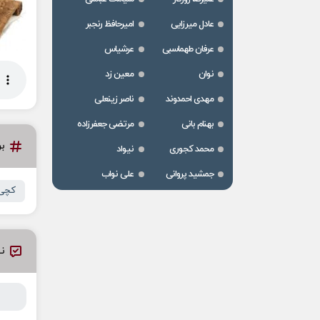
عادل میرزایی
امیرحافظ رنجبر
عرفان طهماسبی
عرشیاس
نوان
معین زد
مهدی احمدوند
ناصر زینعلی
بهنام بانی
مرتضی جعفرزاده
ب
محمد کجوری
نیواد
جمشید پروانی
علی نواب
کچی 
نظ