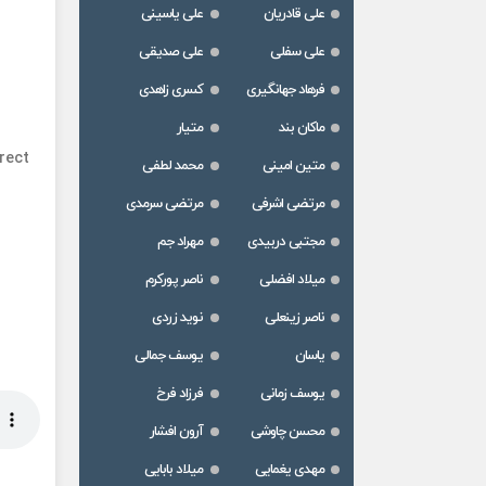
علی قادریان
علی یاسینی
علی سفلی
علی صدیقی
فرهاد جهانگیری
کسری زاهدی
ماکان بند
متیار
rect
متین امینی
محمد لطفی
مرتضی اشرفی
مرتضی سرمدی
مجتبی دربیدی
مهراد جم
میلاد افضلی
ناصر پورکرم
ناصر زینعلی
نوید زردی
یاسان
یوسف جمالی
یوسف زمانی
فرزاد فرخ
محسن چاوشی
آرون افشار
مهدی یغمایی
میلاد بابایی