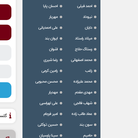
احمد فیلی
احسان پایا
نیوداد
مهریار
دایان
علی احمدیانی
میلاد راستاد
ایوان بند
رستاک حلاج
اشوان
محمد اصفهانی
رضا شیری
راغب
رامین کرمی
محمد علیزاده
محسن محبوبی
مهدی مقدم
مهدیار
شهاب فالجی
علی لهراسبی
عماد طالب زاده
امیر فرجام
گلس
سون بند
حسین توکلی
حامیم
سینا پارسیان