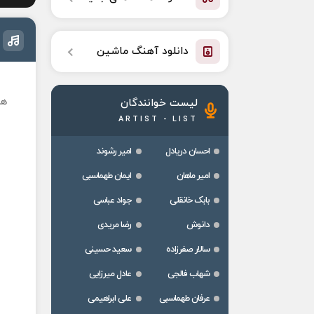
دانلود آهنگ ماشین
هم
لیست خوانندگان
ARTIST - LIST
احسان دریادل
امیر رشوند
امیر ماهان
ایمان طهماسبی
بابک خانقلی
جواد عباسی
دانوش
رضا مریدی
سالار صفرزاده
سعید حسینی
شهاب فالجی
عادل میرزایی
عرفان طهماسبی
علی ابراهیمی