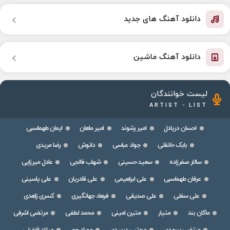
دانلود آهنگ های جدید
دانلود آهنگ ماشین
لیست خوانندگان
ARTIST - LIST
احسان دریادل
امیر رشوند
امیر ماهان
ایمان طهماسبی
بابک خانقلی
جواد عباسی
دانوش
رضا مریدی
سالار صفرزاده
سعید حسینی
شهاب فالجی
عادل میرزایی
عرفان طهماسبی
علی ابراهیمی
علی قادریان
علی یاسینی
علی سفلی
علی صدیقی
فرهاد جهانگیری
کسری زاهدی
ماکان بند
متیار
متین امینی
محمد لطفی
مرتضی اشرفی