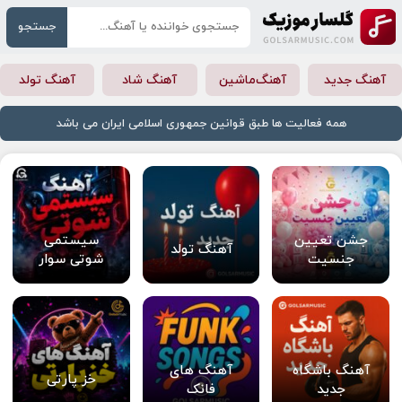
جستجو
آهنگ جدید
آهنگ‌ماشین
آهنگ شاد
آهنگ تولد
همه فعالیت ها طبق قوانین جمهوری اسلامی ایران می باشد
جشن تعیین
سیستمی
آهنگ تولد
جنسیت
شوتی سوار
آهنگ باشگاه
آهنگ های
خز پارتی
جدید
فانک