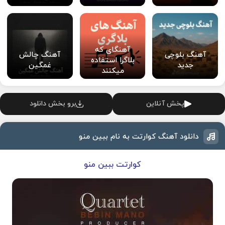
آهنگای که
آهنگ بلوچی
آهنگ چالش
بلاگرا استفاده
جدید
غمگین
میکنند
پخش آنلاین
برو بخش دانلود
دانلود آهنگ کوارتت به نام ببین منو
کوارتت ببین منو