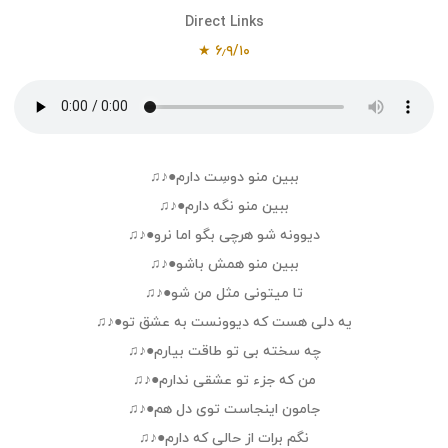
Direct Links
۶٫۹/۱۰ ★
ببین منو دوسِت دارم●♪♫
ببین منو نگه دارم●♪♫
دیوونه شو هرچی بگو اما نرو●♪♫
ببین منو همش باشو●♪♫
تا میتونی مثل من شو●♪♫
یه دلی هست که دیوونست به عشق تو●♪♫
چه سخته بی تو طاقت بیارم●♪♫
من که جزء تو عشقی ندارم●♪♫
جامون اینجاست توی دل هم●♪♫
نگم برات از حالی که دارم●♪♫