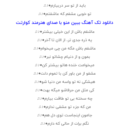
باید از تو سر دربیارم●♪♫
تو خوبی عشقم که عاشقتم●♪♫
دانلود تک آهنگ ببین منو با صدای هنرمند کوارتت
عاشقم باش از این خیلی بیشتر●♪♫
یه ذره جدی تر، از الان تا آخر●♪♫
عاشقم باش مگه من چی میخوام●♪♫
بمون و از دنیام چشاتو نبر●♪♫
میخوامت خنده هاتو بیشتر کن●♪♫
عشقو از من باور کن با تموم دلت●♪♫
هیشکی نه تو واسه من دنیا شو●♪♫
کی مثل من حرفاشو میگه بهت●♪♫
چه سخته بی تو طاقت بیارم●♪♫
من که جزء تو عشقی ندارم●♪♫
جامون اینجاست توی دل هم●♪♫
نگم برات از حالی که دارم●♪♫