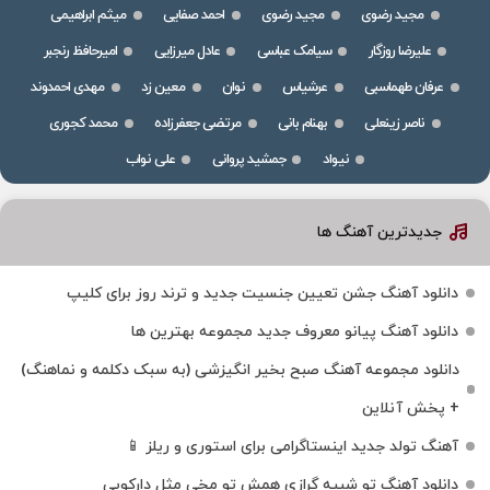
مجید رضوی
مجید رضوی
احمد صفایی
میثم ابراهیمی
علیرضا روزگار
سیامک عباسی
عادل میرزایی
امیرحافظ رنجبر
عرفان طهماسبی
عرشیاس
نوان
معین زد
مهدی احمدوند
ناصر زینعلی
بهنام بانی
مرتضی جعفرزاده
محمد کجوری
نیواد
جمشید پروانی
علی نواب
جدیدترین آهنگ ها
دانلود آهنگ جشن تعیین جنسیت جدید و ترند روز برای کلیپ
دانلود آهنگ پیانو معروف جدید مجموعه بهترین ها
دانلود مجموعه آهنگ صبح بخیر انگیزشی (به سبک دکلمه و نماهنگ)
+ پخش آنلاین
آهنگ تولد جدید اینستاگرامی برای استوری و ریلز 📱
دانلود آهنگ تو شبیه گرازی همش تو مخی مثل دارکوبی