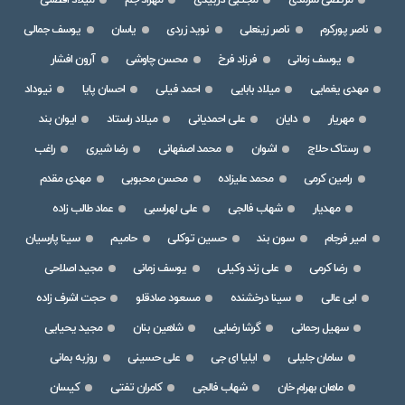
مرتضی سرمدی
مجتبی دربیدی
مهراد جم
میلاد افضلی
ناصر پورکرم
ناصر زینعلی
نوید زردی
یاسان
یوسف جمالی
یوسف زمانی
فرزاد فرخ
محسن چاوشی
آرون افشار
مهدی یغمایی
میلاد بابایی
احمد فیلی
احسان پایا
نیوداد
مهریار
دایان
علی احمدیانی
میلاد راستاد
ایوان بند
رستاک حلاج
اشوان
محمد اصفهانی
رضا شیری
راغب
رامین کرمی
محمد علیزاده
محسن محبوبی
مهدی مقدم
مهدیار
شهاب فالجی
علی لهراسبی
عماد طالب زاده
امیر فرجام
سون بند
حسین توکلی
حامیم
سینا پارسیان
رضا کرمی
علی زند وکیلی
یوسف زمانی
مجید اصلاحی
ابی عالی
سینا درخشنده
مسعود صادقلو
حجت اشرف زاده
سهیل رحمانی
گرشا رضایی
شاهین بنان
مجید یحیایی
سامان جلیلی
ایلیا ای جی
علی حسینی
روزبه بمانی
ماهان بهرام خان
شهاب فالجی
کامران تفتی
کیسان