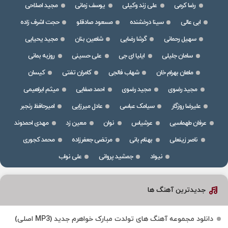
رضا کرمی
علی زند وکیلی
یوسف زمانی
مجید اصلاحی
ابی عالی
سینا درخشنده
مسعود صادقلو
حجت اشرف زاده
سهیل رحمانی
گرشا رضایی
شاهین بنان
مجید یحیایی
سامان جلیلی
ایلیا ای جی
علی حسینی
روزبه بمانی
ماهان بهرام خان
شهاب فالجی
کامران تفتی
کیسان
مجید رضوی
مجید رضوی
احمد صفایی
میثم ابراهیمی
علیرضا روزگار
سیامک عباسی
عادل میرزایی
امیرحافظ رنجبر
عرفان طهماسبی
عرشیاس
نوان
معین زد
مهدی احمدوند
ناصر زینعلی
بهنام بانی
مرتضی جعفرزاده
محمد کجوری
نیواد
جمشید پروانی
علی نواب
جدیدترین آهنگ ها
دانلود مجموعه آهنگ های تولدت مبارک خواهرم جدید (MP3 اصلی)