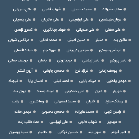
سالار صفرزاده
سعید حسینی
شهاب فالجی
عادل میرزایی
عرفان طهماسبی
علی ابراهیمی
علی قادریان
علی یاسینی
علی سفلی
علی صدیقی
فرهاد جهانگیری
کسری زاهدی
ماکان بند
متیار
متین امینی
محمد لطفی
مرتضی اشرفی
مرتضی سرمدی
مجتبی دربیدی
مهراد جم
میلاد افضلی
ناصر پورکرم
ناصر زینعلی
نوید زردی
یاسان
یوسف جمالی
یوسف زمانی
فرزاد فرخ
محسن چاوشی
آرون افشار
مهدی یغمایی
میلاد بابایی
احمد فیلی
احسان پایا
نیوداد
مهریار
دایان
علی احمدیانی
میلاد راستاد
ایوان بند
رستاک حلاج
اشوان
محمد اصفهانی
رضا شیری
راغب
رامین کرمی
محمد علیزاده
محسن محبوبی
مهدی مقدم
مهدیار
شهاب فالجی
علی لهراسبی
عماد طالب زاده
امیر فرجام
سون بند
حسین توکلی
حامیم
سینا پارسیان