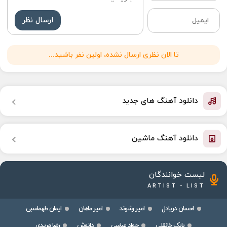
ارسال نظر
تا الان نظری ارسال نشده، اولین نفر باشید...
دانلود آهنگ های جدید
دانلود آهنگ ماشین
لیست خوانندگان
ARTIST - LIST
احسان دریادل
امیر رشوند
امیر ماهان
ایمان طهماسبی
بابک خانقلی
جواد عباسی
دانوش
رضا مریدی