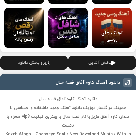
آهنگ های
آهنگ های
شافل دنس
روسی
رقص باله
پخش آنلاین
برو بخش دانلود
دانلود آهنگ کاوه آفاق قصه سال
دانلود آهنگ کاوه آفاق قصه سال
همینک در گلسار موزیک دانلود آهنگ جدید عاشقانه و احساسی با
صدای کاوه آفاق عزیز با نام قصه سال با بهترین کیفیت Mp3 همراه با
تکست
Kaveh Afagh – Ghesseye Saal » New Download Music » With In