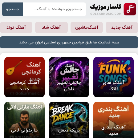
جستجو
آهنگ جدید
آهنگ‌ماشین
آهنگ شاد
آهنگ تولد
همه فعالیت ها طبق قوانین جمهوری اسلامی ایران می باشد
آهنگ های
چالش تغییر
آهنگ کرمانجی
فانک
ناخن
جدید
آهنگ بندری
بریک دنس
مازندرانی لاتی
جدید