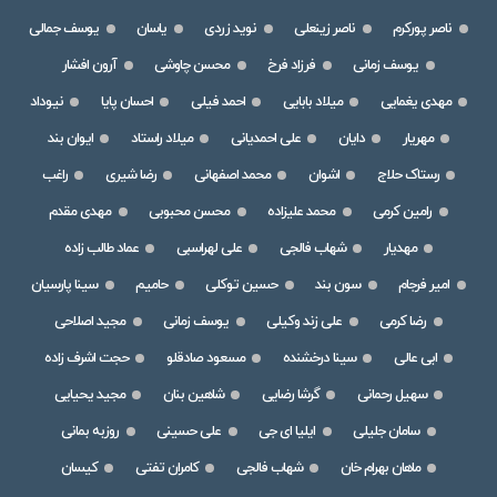
ناصر پورکرم
ناصر زینعلی
نوید زردی
یاسان
یوسف جمالی
یوسف زمانی
فرزاد فرخ
محسن چاوشی
آرون افشار
مهدی یغمایی
میلاد بابایی
احمد فیلی
احسان پایا
نیوداد
مهریار
دایان
علی احمدیانی
میلاد راستاد
ایوان بند
رستاک حلاج
اشوان
محمد اصفهانی
رضا شیری
راغب
رامین کرمی
محمد علیزاده
محسن محبوبی
مهدی مقدم
مهدیار
شهاب فالجی
علی لهراسبی
عماد طالب زاده
امیر فرجام
سون بند
حسین توکلی
حامیم
سینا پارسیان
رضا کرمی
علی زند وکیلی
یوسف زمانی
مجید اصلاحی
ابی عالی
سینا درخشنده
مسعود صادقلو
حجت اشرف زاده
سهیل رحمانی
گرشا رضایی
شاهین بنان
مجید یحیایی
سامان جلیلی
ایلیا ای جی
علی حسینی
روزبه بمانی
ماهان بهرام خان
شهاب فالجی
کامران تفتی
کیسان