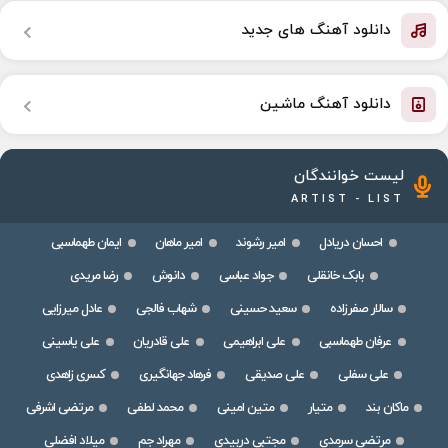
دانلود آهنگ های جدید
دانلود آهنگ ماشین
لیست خوانندگان
ARTIST - LIST
احسان دریادل
امیر رشوند
امیر ماهان
ایمان طهماسبی
بابک خانقلی
جواد عباسی
دانوش
رضا مریدی
سالار صفرزاده
سعید حسینی
شهاب فالجی
عادل میرزایی
عرفان طهماسبی
علی ابراهیمی
علی قادریان
علی یاسینی
علی سفلی
علی صدیقی
فرهاد جهانگیری
کسری زاهدی
ماکان بند
متیار
متین امینی
محمد لطفی
مرتضی اشرفی
مرتضی سرمدی
مجتبی دربیدی
مهراد جم
میلاد افضلی