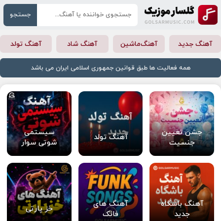
جستجو
آهنگ جدید
آهنگ‌ماشین
آهنگ شاد
آهنگ تولد
همه فعالیت ها طبق قوانین جمهوری اسلامی ایران می باشد
جشن تعیین
سیستمی
آهنگ تولد
جنسیت
شوتی سوار
آهنگ باشگاه
آهنگ های
خز پارتی
جدید
فانک