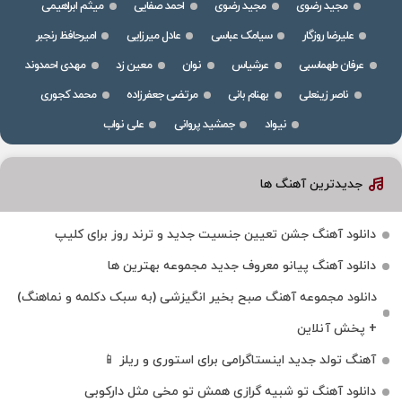
مجید رضوی
مجید رضوی
احمد صفایی
میثم ابراهیمی
علیرضا روزگار
سیامک عباسی
عادل میرزایی
امیرحافظ رنجبر
عرفان طهماسبی
عرشیاس
نوان
معین زد
مهدی احمدوند
ناصر زینعلی
بهنام بانی
مرتضی جعفرزاده
محمد کجوری
نیواد
جمشید پروانی
علی نواب
جدیدترین آهنگ ها
دانلود آهنگ جشن تعیین جنسیت جدید و ترند روز برای کلیپ
دانلود آهنگ پیانو معروف جدید مجموعه بهترین ها
دانلود مجموعه آهنگ صبح بخیر انگیزشی (به سبک دکلمه و نماهنگ)
+ پخش آنلاین
آهنگ تولد جدید اینستاگرامی برای استوری و ریلز 📱
دانلود آهنگ تو شبیه گرازی همش تو مخی مثل دارکوبی