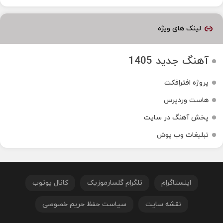
لینک های ویژه
آهنگ جدید 1405
پروژه افترافکت
هاست وردپرس
پخش آهنگ در سایت
تبلیغات وب پوش
اینستاگرام
تلگرام گلسارموزیک
کانال یوتوب
نقشه سایت
سیاست حفظ حریم خصوصی