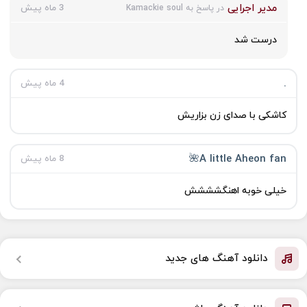
مدیر اجرایی
3 ماه پیش
در پاسخ به Kamackie soul
درست شد
.
4 ماه پیش
کاشکی با صدای زن بزاریش
A little Aheon fan🌺
8 ماه پیش
خیلی خوبه اهنگشششش
دانلود آهنگ های جدید