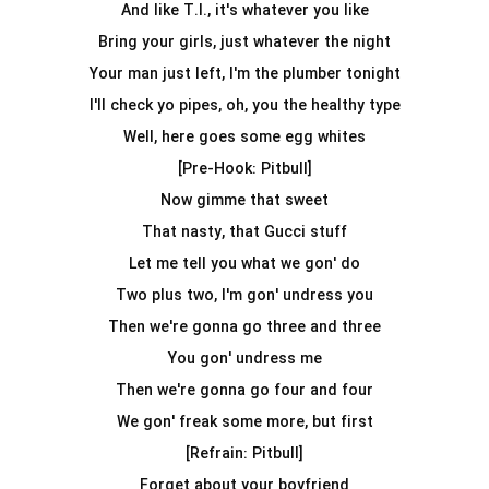
And like T.I., it's whatever you like
Bring your girls, just whatever the night
Your man just left, I'm the plumber tonight
I'll check yo pipes, oh, you the healthy type
Well, here goes some egg whites
[Pre-Hook: Pitbull]
Now gimme that sweet
That nasty, that Gucci stuff
Let me tell you what we gon' do
Two plus two, I'm gon' undress you
Then we're gonna go three and three
You gon' undress me
Then we're gonna go four and four
We gon' freak some more, but first
[Refrain: Pitbull]
Forget about your boyfriend