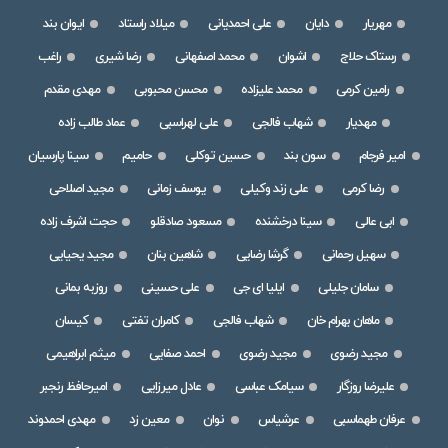
مهریار
دایان
علی احمدیانی
میلاد راستاد
ایوان بند
رستاک حلاج
اشوان
محمد اصفهانی
رضا شیری
راغب
رامین کرمی
محمد علیزاده
محسن محبوبی
مهدی مقدم
مهدیار
شهاب فالجی
علی لهراسبی
عماد طالب زاده
امیر فرجام
سون بند
حسین توکلی
حامیم
سینا پارسیان
رضا کرمی
علی زند وکیلی
یوسف زمانی
مجید اصلاحی
ابی عالی
سینا درخشنده
مسعود صادقلو
حجت اشرف زاده
سهیل رحمانی
گرشا رضایی
شاهین بنان
مجید یحیایی
سامان جلیلی
ایلیا ای جی
علی حسینی
روزبه بمانی
ماهان بهرام خان
شهاب فالجی
کامران تفتی
کیسان
مجید رضوی
مجید رضوی
احمد صفایی
میثم ابراهیمی
علیرضا روزگار
سیامک عباسی
عادل میرزایی
امیرحافظ رنجبر
عرفان طهماسبی
عرشیاس
نوان
معین زد
مهدی احمدوند