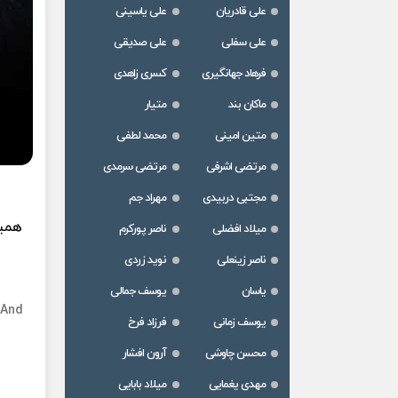
علی قادریان
علی یاسینی
علی سفلی
علی صدیقی
فرهاد جهانگیری
کسری زاهدی
ماکان بند
متیار
متین امینی
محمد لطفی
مرتضی اشرفی
مرتضی سرمدی
مجتبی دربیدی
مهراد جم
همین
میلاد افضلی
ناصر پورکرم
ناصر زینعلی
نوید زردی
یاسان
یوسف جمالی
 And
یوسف زمانی
فرزاد فرخ
محسن چاوشی
آرون افشار
مهدی یغمایی
میلاد بابایی