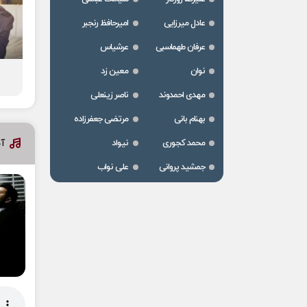
عادل میرزایی
امیرحافظ رنجبر
عرفان طهماسبی
عرشیاس
نوان
معین زد
مهدی احمدوند
ناصر زینعلی
بهنام بانی
مرتضی جعفرزاده
آخ
محمد کجوری
نیواد
جمشید پروانی
علی نواب