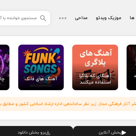
 ها
موزیک ویدئو
مداحی
د
آهنگای که بلاگرا
آهنگ های فانک
چا
استفاده میکنند
آثار فرهنگی مجاز، زیر نظر ساماندهی اداره ارشاد اسلامی کشور و مطابق با
پخش آنلاین
برو بخش دانلود