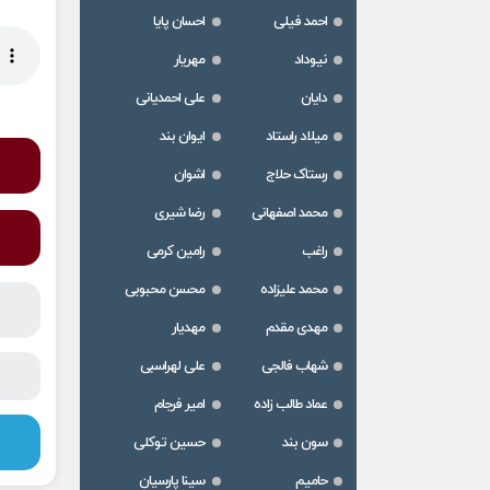
احمد فیلی
احسان پایا
نیوداد
مهریار
دایان
علی احمدیانی
میلاد راستاد
ایوان بند
رستاک حلاج
اشوان
محمد اصفهانی
رضا شیری
راغب
رامین کرمی
محمد علیزاده
محسن محبوبی
مهدی مقدم
مهدیار
شهاب فالجی
علی لهراسبی
عماد طالب زاده
امیر فرجام
سون بند
حسین توکلی
حامیم
سینا پارسیان