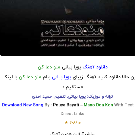
دانلود آهنگ
پویا بیاتی
منو دعا کن
 حالا دانلود کنید آهنگ زیبای
پویا بیاتی
بنام
منو دعا کن
با لینک
مستقیم ♪
ترانه و موزیک: پویا بیاتی, تنظیم: حمید احدی
Download
New Song
By :
Pouya Bayati
–
Mano Doa Kon
With Text
Direct Links
★
۶٫۸
/
۱۰
پخش آنلاین همین آهنگ