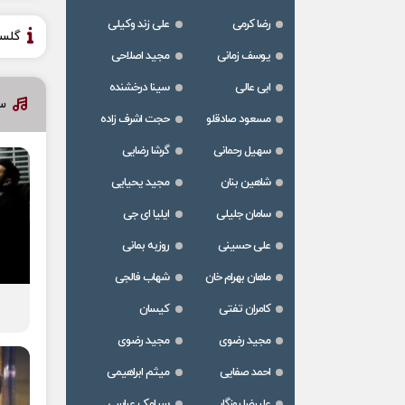
رضا کرمی
علی زند وکیلی
گلس
یوسف زمانی
مجید اصلاحی
ابی عالی
سینا درخشنده
سا
مسعود صادقلو
حجت اشرف زاده
سهیل رحمانی
گرشا رضایی
شاهین بنان
مجید یحیایی
سامان جلیلی
ایلیا ای جی
علی حسینی
روزبه بمانی
ماهان بهرام خان
شهاب فالجی
کامران تفتی
کیسان
مجید رضوی
مجید رضوی
احمد صفایی
میثم ابراهیمی
علیرضا روزگار
سیامک عباسی