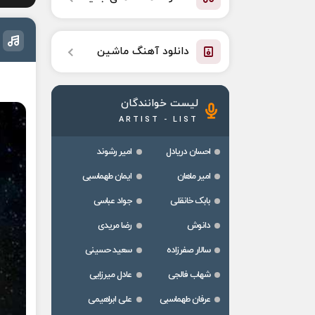
دانلود آهنگ ماشین
لیست خوانندگان
ARTIST - LIST
احسان دریادل
امیر رشوند
امیر ماهان
ایمان طهماسبی
بابک خانقلی
جواد عباسی
دانوش
رضا مریدی
سالار صفرزاده
سعید حسینی
شهاب فالجی
عادل میرزایی
عرفان طهماسبی
علی ابراهیمی