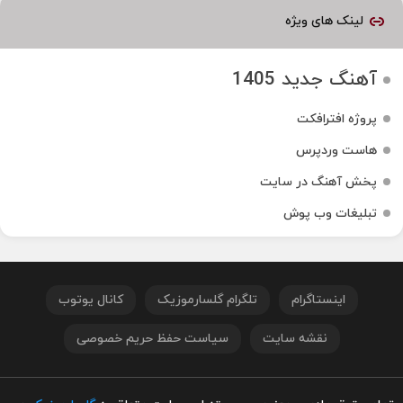
لینک های ویژه
آهنگ جدید 1405
پروژه افترافکت
هاست وردپرس
پخش آهنگ در سایت
تبلیغات وب پوش
اینستاگرام
تلگرام گلسارموزیک
کانال یوتوب
نقشه سایت
سیاست حفظ حریم خصوصی