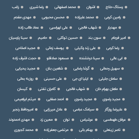
رستاک حلاج
اشوان
محمد اصفهانی
رضا شیری
راغب
رامین کرمی
محمد علیزاده
محسن محبوبی
مهدی مقدم
مهدیار
شهاب فالجی
علی لهراسبی
عماد طالب زاده
امیر فرجام
سون بند
حسین توکلی
حامیم
سینا پارسیان
رضا کرمی
علی زند وکیلی
یوسف زمانی
مجید اصلاحی
ابی عالی
سینا درخشنده
مسعود صادقلو
حجت اشرف زاده
سهیل رحمانی
گرشا رضایی
شاهین بنان
مجید یحیایی
سامان جلیلی
ایلیا ای جی
علی حسینی
روزبه بمانی
ماهان بهرام خان
شهاب فالجی
کامران تفتی
کیسان
مجید رضوی
مجید رضوی
احمد صفایی
میثم ابراهیمی
علیرضا روزگار
سیامک عباسی
عادل میرزایی
امیرحافظ رنجبر
عرفان طهماسبی
عرشیاس
نوان
معین زد
مهدی احمدوند
ناصر زینعلی
بهنام بانی
مرتضی جعفرزاده
محمد کجوری