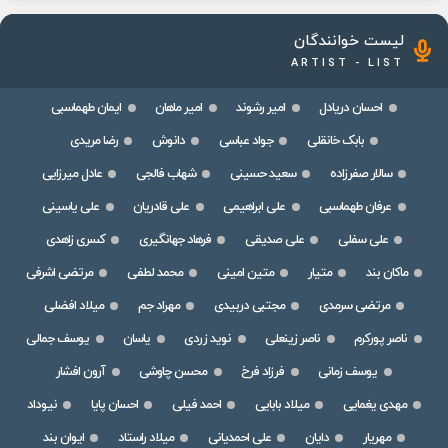
لیست خوانندگان
ARTIST - LIST
احسان دریادل
امیر رشوند
امیر ماهان
ایمان طهماسبی
بابک خانقلی
جواد عباسی
دانوش
رضا مریدی
سالار صفرزاده
سعید حسینی
شهاب فالجی
عادل میرزایی
عرفان طهماسبی
علی ابراهیمی
علی قادریان
علی یاسینی
علی سفلی
علی صدیقی
فرهاد جهانگیری
کسری زاهدی
ماکان بند
متیار
متین امینی
محمد لطفی
مرتضی اشرفی
مرتضی سرمدی
مجتبی دربیدی
مهراد جم
میلاد افضلی
ناصر پورکرم
ناصر زینعلی
نوید زردی
یاسان
یوسف جمالی
یوسف زمانی
فرزاد فرخ
محسن چاوشی
آرون افشار
مهدی یغمایی
میلاد بابایی
احمد فیلی
احسان پایا
نیوداد
مهریار
دایان
علی احمدیانی
میلاد راستاد
ایوان بند