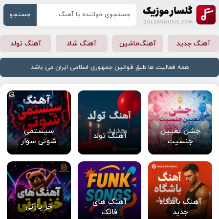
جستجو
آهنگ جدید
آهنگ‌ماشین
آهنگ شاد
آهنگ تولد
همه فعالیت ها طبق قوانین جمهوری اسلامی ایران می باشد
جشن تعیین
سیستمی
آهنگ تولد
جنسیت
شوتی سوار
آهنگ باشگاه
آهنگ های
خز پارتی
جدید
فانک