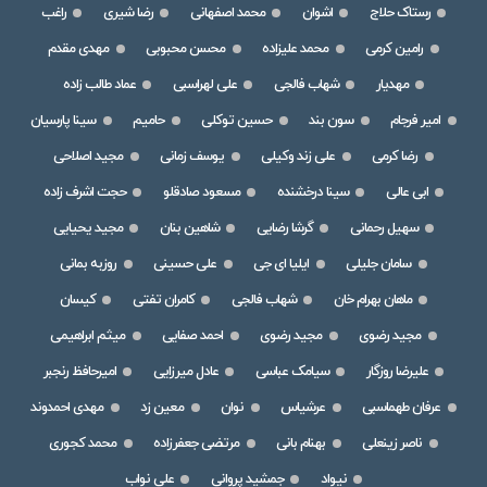
رستاک حلاج
اشوان
محمد اصفهانی
رضا شیری
راغب
رامین کرمی
محمد علیزاده
محسن محبوبی
مهدی مقدم
مهدیار
شهاب فالجی
علی لهراسبی
عماد طالب زاده
امیر فرجام
سون بند
حسین توکلی
حامیم
سینا پارسیان
رضا کرمی
علی زند وکیلی
یوسف زمانی
مجید اصلاحی
ابی عالی
سینا درخشنده
مسعود صادقلو
حجت اشرف زاده
سهیل رحمانی
گرشا رضایی
شاهین بنان
مجید یحیایی
سامان جلیلی
ایلیا ای جی
علی حسینی
روزبه بمانی
ماهان بهرام خان
شهاب فالجی
کامران تفتی
کیسان
مجید رضوی
مجید رضوی
احمد صفایی
میثم ابراهیمی
علیرضا روزگار
سیامک عباسی
عادل میرزایی
امیرحافظ رنجبر
عرفان طهماسبی
عرشیاس
نوان
معین زد
مهدی احمدوند
ناصر زینعلی
بهنام بانی
مرتضی جعفرزاده
محمد کجوری
نیواد
جمشید پروانی
علی نواب