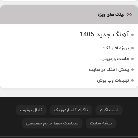
لینک های ویژه
آهنگ جدید 1405
پروژه افترافکت
هاست وردپرس
پخش آهنگ در سایت
تبلیغات وب پوش
اینستاگرام
تلگرام گلسارموزیک
کانال یوتوب
نقشه سایت
سیاست حفظ حریم خصوصی