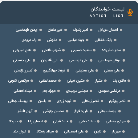
لیست خوانندگان
ARTIST - LIST
احسان دریادل
امیر رشوند
امیر ماهان
ایمان طهماسبی
بابک خانقلی
جواد عباسی
دانوش
رضا مریدی
سالار صفرزاده
سعید حسینی
شهاب فالجی
عادل میرزایی
عرفان طهماسبی
علی ابراهیمی
علی قادریان
علی یاسینی
علی سفلی
علی صدیقی
فرهاد جهانگیری
کسری زاهدی
ماکان بند
متیار
متین امینی
محمد لطفی
مرتضی اشرفی
مرتضی سرمدی
مجتبی دربیدی
مهراد جم
میلاد افضلی
ناصر پورکرم
ناصر زینعلی
نوید زردی
یاسان
یوسف جمالی
یوسف زمانی
فرزاد فرخ
محسن چاوشی
آرون افشار
مهدی یغمایی
میلاد بابایی
احمد فیلی
احسان پایا
نیوداد
مهریار
دایان
علی احمدیانی
میلاد راستاد
ایوان بند