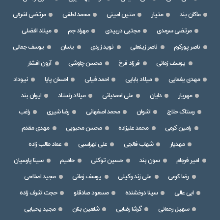
ماکان بند
متیار
متین امینی
محمد لطفی
مرتضی اشرفی
مرتضی سرمدی
مجتبی دربیدی
مهراد جم
میلاد افضلی
ناصر پورکرم
ناصر زینعلی
نوید زردی
یاسان
یوسف جمالی
یوسف زمانی
فرزاد فرخ
محسن چاوشی
آرون افشار
مهدی یغمایی
میلاد بابایی
احمد فیلی
احسان پایا
نیوداد
مهریار
دایان
علی احمدیانی
میلاد راستاد
ایوان بند
رستاک حلاج
اشوان
محمد اصفهانی
رضا شیری
راغب
رامین کرمی
محمد علیزاده
محسن محبوبی
مهدی مقدم
مهدیار
شهاب فالجی
علی لهراسبی
عماد طالب زاده
امیر فرجام
سون بند
حسین توکلی
حامیم
سینا پارسیان
رضا کرمی
علی زند وکیلی
یوسف زمانی
مجید اصلاحی
ابی عالی
سینا درخشنده
مسعود صادقلو
حجت اشرف زاده
سهیل رحمانی
گرشا رضایی
شاهین بنان
مجید یحیایی