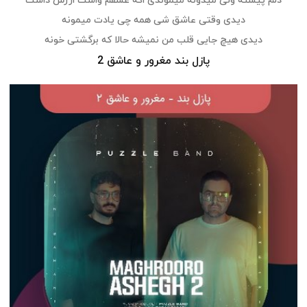
دلم پیشته ولی میدونه میموندی اگه عشقم واست ارزش داشت
دیدی وقتی عاشق شی همه چی یادت میمونه
دیدی هیچ جایی قلب من نمیشه حالا که برگشتی خونه
پازل بند مغرور و عاشق 2