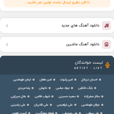
تا الان نظری ارسال نشده، اولین نفر باشید...
دانلود آهنگ های جدید
دانلود آهنگ ماشین
لیست خوانندگان
ARTIST - LIST
احسان دریادل
امیر رشوند
امیر ماهان
ایمان طهماسبی
بابک خانقلی
جواد عباسی
دانوش
رضا مریدی
سالار صفرزاده
سعید حسینی
شهاب فالجی
عادل میرزایی
عرفان طهماسبی
علی ابراهیمی
علی قادریان
علی یاسینی
علی سفلی
علی صدیقی
فرهاد جهانگیری
کسری زاهدی