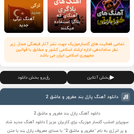
آهنگای که
آهنگ ترکی
خز پارتی
بلاگرا استفاده
جدید
میکنند
تمامی فعالیت های گلسارموزیک جهت نشر آثار فرهنگی مجاز، زیر
نظر ساماندهی اداره ارشاد اسلامی کشور و مطابق با قوانین
جمهوری اسلامی ایران می باشد
پخش آنلاین
برو بخش دانلود
دانلود آهنگ پازل بند مغرور و عاشق 2
دانلود آهنگ پازل بند مغرور و عاشق 2
سوپرایز امشب گلسار موزیک برای کاربران عزیز | دانلود آهنگ جدید شاد
و پر انرژی به نام “مغرور و عاشق 2” با صدای معروف پازل بند با متن