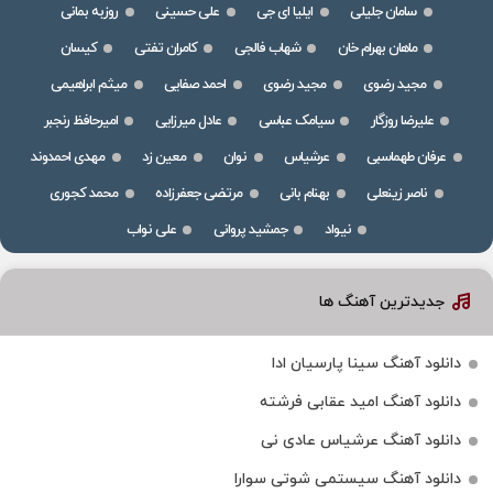
سامان جلیلی
ایلیا ای جی
علی حسینی
روزبه بمانی
ماهان بهرام خان
شهاب فالجی
کامران تفتی
کیسان
مجید رضوی
مجید رضوی
احمد صفایی
میثم ابراهیمی
علیرضا روزگار
سیامک عباسی
عادل میرزایی
امیرحافظ رنجبر
عرفان طهماسبی
عرشیاس
نوان
معین زد
مهدی احمدوند
ناصر زینعلی
بهنام بانی
مرتضی جعفرزاده
محمد کجوری
نیواد
جمشید پروانی
علی نواب
جدیدترین آهنگ ها
دانلود آهنگ سینا پارسیان ادا
دانلود آهنگ امید عقابی فرشته
دانلود آهنگ عرشیاس عادی نی
دانلود آهنگ سیستمی شوتی سوارا