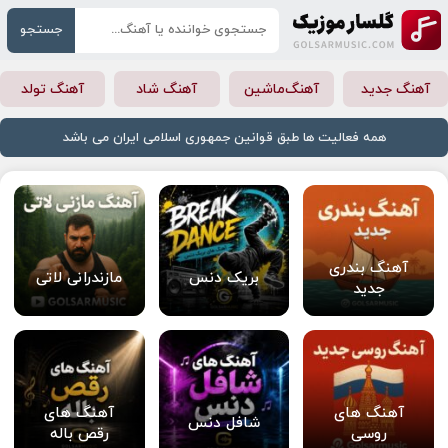
جستجو
آهنگ جدید
آهنگ‌ماشین
آهنگ شاد
آهنگ تولد
همه فعالیت ها طبق قوانین جمهوری اسلامی ایران می باشد
آهنگ بندری
بریک دنس
مازندرانی لاتی
جدید
آهنگ های
آهنگ های
شافل دنس
روسی
رقص باله