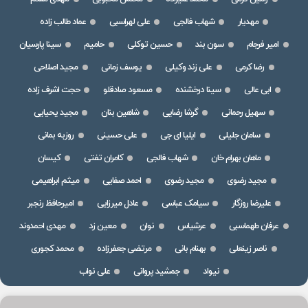
مهدیار
شهاب فالجی
علی لهراسبی
عماد طالب زاده
امیر فرجام
سون بند
حسین توکلی
حامیم
سینا پارسیان
رضا کرمی
علی زند وکیلی
یوسف زمانی
مجید اصلاحی
ابی عالی
سینا درخشنده
مسعود صادقلو
حجت اشرف زاده
سهیل رحمانی
گرشا رضایی
شاهین بنان
مجید یحیایی
سامان جلیلی
ایلیا ای جی
علی حسینی
روزبه بمانی
ماهان بهرام خان
شهاب فالجی
کامران تفتی
کیسان
مجید رضوی
مجید رضوی
احمد صفایی
میثم ابراهیمی
علیرضا روزگار
سیامک عباسی
عادل میرزایی
امیرحافظ رنجبر
عرفان طهماسبی
عرشیاس
نوان
معین زد
مهدی احمدوند
ناصر زینعلی
بهنام بانی
مرتضی جعفرزاده
محمد کجوری
نیواد
جمشید پروانی
علی نواب