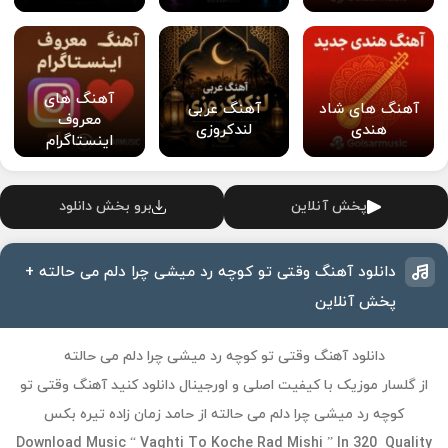
آهنگ های
آهنگ های شاد
آهنگ عربی
معروف
هندی
لندکروزی
اینستاگرام
پخش آنلاین
برو بخش دانلود
دانلود آهنگ وقتی تو کوچه رد میشی چرا دلم می حالته +
پخش آنلاین
دانلود آهنگ وقتی تو کوچه رد میشی چرا دلم می حالته
از گلسار موزیک با کیفیت اصلی و اورجینال دانلود کنید آهنگ وقتی تو
کوچه رد میشی چرا دلم می حالته از حامد زمان زاده تیره بکس
Download Music “
Vaghti To Koche Rad Mishi
” In 320 Quality