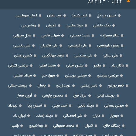
ARTIST - LIST
احسان دریادل
امیر رشوند
امیر ماهان
ایمان طهماسبی
بابک خانقلی
جواد عباسی
دانوش
رضا مریدی
سالار صفرزاده
سعید حسینی
شهاب فالجی
عادل میرزایی
عرفان طهماسبی
علی ابراهیمی
علی قادریان
علی یاسینی
علی سفلی
علی صدیقی
فرهاد جهانگیری
کسری زاهدی
ماکان بند
متیار
متین امینی
محمد لطفی
مرتضی اشرفی
مرتضی سرمدی
مجتبی دربیدی
مهراد جم
میلاد افضلی
ناصر پورکرم
ناصر زینعلی
نوید زردی
یاسان
یوسف جمالی
یوسف زمانی
فرزاد فرخ
محسن چاوشی
آرون افشار
مهدی یغمایی
میلاد بابایی
احمد فیلی
احسان پایا
نیوداد
مهریار
دایان
علی احمدیانی
میلاد راستاد
ایوان بند
رستاک حلاج
اشوان
محمد اصفهانی
رضا شیری
راغب
رامین کرمی
محمد علیزاده
محسن محبوبی
مهدی مقدم