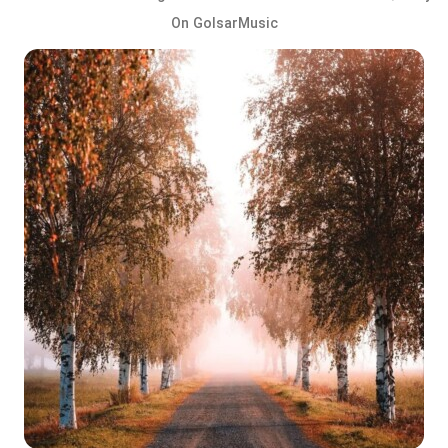
On GolsarMusic