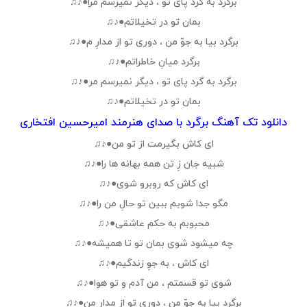
برگرد به گرد پای تو ، دیگر نمیرسم مرا●♪♫
بمان تو در تخیلاتم●♪♫
برگرد بیا به جوّ من ، دوری تو از مدارِ م●♪♫
برگرد میانِ خاطراتم●♪♫
برگرد به گرد پای تو ، دیگر نمیرسم مر●♪♫
بمان تو در تخیلاتم●♪♫
دانلود تک آهنگ برگرد با صدای هنرمند امیرحسین افتخاری
ای کاش بگیرمت از تو من●♪♫
شبیه جان زِ تن همه بهانه ها را●♪♫
ای کاش که روبرو شوی●♪♫
مگو جدا شویم ببین تو حالِ من را●♪♫
محبوبم به حکم عاشقی●♪♫
چه میشود شوی بمان تو تا همیشه●♪♫
ای کاش ، به جوِ زندگیم●♪♫
شوی تو قسمتم ، من آدم و تو هوا●♪♫
برگرد بیا به جوّ من ، دوری تو از مدارِ من●♪♫