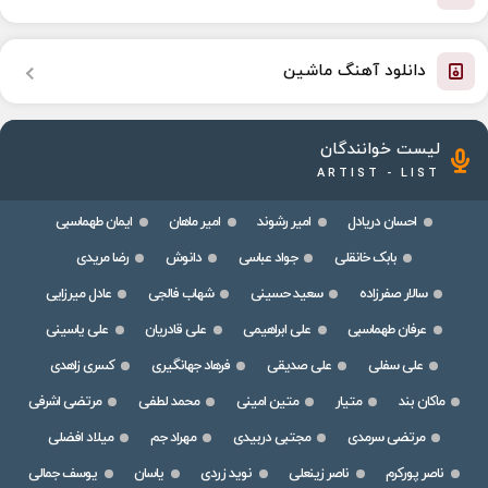
دانلود آهنگ ماشین
لیست خوانندگان
ARTIST - LIST
احسان دریادل
امیر رشوند
امیر ماهان
ایمان طهماسبی
بابک خانقلی
جواد عباسی
دانوش
رضا مریدی
سالار صفرزاده
سعید حسینی
شهاب فالجی
عادل میرزایی
عرفان طهماسبی
علی ابراهیمی
علی قادریان
علی یاسینی
علی سفلی
علی صدیقی
فرهاد جهانگیری
کسری زاهدی
ماکان بند
متیار
متین امینی
محمد لطفی
مرتضی اشرفی
مرتضی سرمدی
مجتبی دربیدی
مهراد جم
میلاد افضلی
ناصر پورکرم
ناصر زینعلی
نوید زردی
یاسان
یوسف جمالی