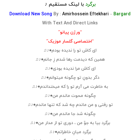
برگرد
با لینک مستقیم ♪
Download
New Song
By :
Amirhossein Eftekhari
–
Bargard
With Text And Direct Links
“ورژن پیانو”
“اختصاصی گلسار موزیک”
ای کاش تو را ندیده بودم●♪♫
همین که دیدمت رها شدم زِ جانم●♪♫
ای کاش مرا ندیده بودی●♪♫
دگر بدونِ تو چگونه میتوانم●♪♫
به خاطرت می آرم تو را که میخنداندم●♪♫
چگونه محوت ماندم من●♪♫
تو رفتی و من ماندم چه شد که تنها ماندم●♪♫
چگونه شد جا ماندم من●♪♫
برگرد بیا به جوّ من ، دوری تو از مدار من●♪♫
برگرد میانِ خاطراتم●♪♫