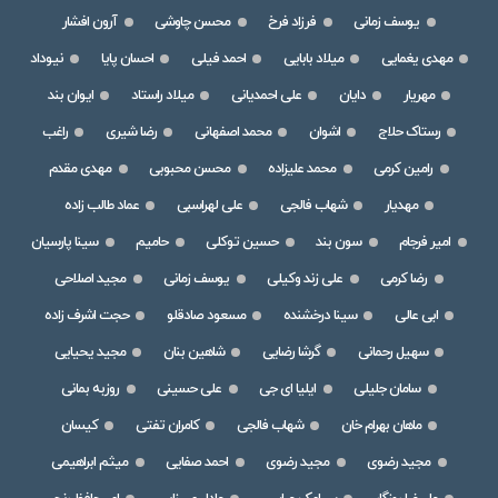
یوسف زمانی
فرزاد فرخ
محسن چاوشی
آرون افشار
مهدی یغمایی
میلاد بابایی
احمد فیلی
احسان پایا
نیوداد
مهریار
دایان
علی احمدیانی
میلاد راستاد
ایوان بند
رستاک حلاج
اشوان
محمد اصفهانی
رضا شیری
راغب
رامین کرمی
محمد علیزاده
محسن محبوبی
مهدی مقدم
مهدیار
شهاب فالجی
علی لهراسبی
عماد طالب زاده
امیر فرجام
سون بند
حسین توکلی
حامیم
سینا پارسیان
رضا کرمی
علی زند وکیلی
یوسف زمانی
مجید اصلاحی
ابی عالی
سینا درخشنده
مسعود صادقلو
حجت اشرف زاده
سهیل رحمانی
گرشا رضایی
شاهین بنان
مجید یحیایی
سامان جلیلی
ایلیا ای جی
علی حسینی
روزبه بمانی
ماهان بهرام خان
شهاب فالجی
کامران تفتی
کیسان
مجید رضوی
مجید رضوی
احمد صفایی
میثم ابراهیمی