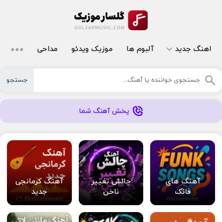
اهنگ جدید
آلبوم ها
موزیک ویدئو
مداحی
جستجو
پخش آهنگ شما
آهنگ های
چالش تغییر
آهنگ کرمانجی
فانک
ناخن
جدید