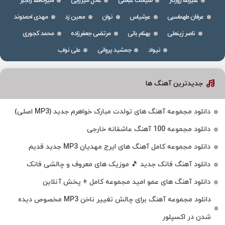
علیرضا روزگار
سیامک عباسی
عادل میرزایی
امیرحافظ رنجبر
عرفان طهماسبی
عرشیاس
نوان
معین زد
مهدی احمدوند
ناصر زینعلی
بهنام بانی
مرتضی جعفرزاده
محمد کجوری
نیواد
جمشید پروانی
علی نواب
جدیدترین آهنگ ها
دانلود مجموعه آهنگ های تولدت مبارک خواهرم جدید (MP3 اصلی)
دانلود مجموعه 100 آهنگ عاشقانه خارجی
دانلود مجموعه کامل آهنگ های ایرج مهدیان MP3 جدید قدیم
دانلود آهنگ فانک جدید 🎵 موزیک‌ های معروف و چالشی فانک
دانلود آهنگ های عمو امید مجموعه کامل + پخش آنلاین
دانلود مجموعه آهنگ برای چالش تغییر ناخن MP3 مخصوص دیده
شدن در اکسپلور