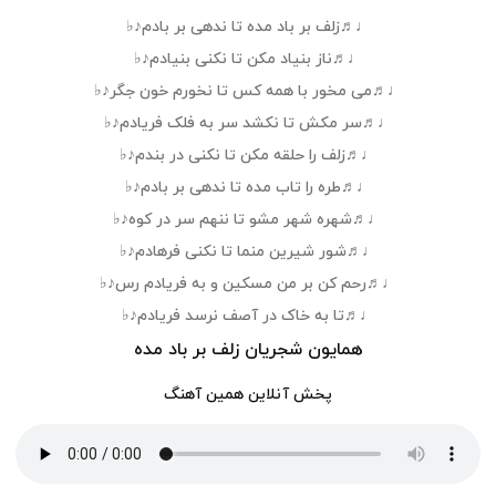
♩♬زلف بر باد مده تا ندهی بر بادم♪♭
♩♬ناز بنیاد مکن تا نکنی بنیادم♪♭
♩♬می مخور با همه کس تا نخورم خون جگر♪♭
♩♬سر مکش تا نکشد سر به فلک فریادم♪♭
♩♬زلف را حلقه مکن تا نکنی در بندم♪♭
♩♬طره را تاب مده تا ندهی بر بادم♪♭
♩♬شهره شهر مشو تا ننهم سر در کوه♪♭
♩♬شور شیرین منما تا نکنی فرهادم♪♭
♩♬رحم کن بر من مسکین و به فریادم رس♪♭
♩♬تا به خاک در آصف نرسد فریادم♪♭
همایون شجریان زلف بر باد مده
پخش آنلاین همین آهنگ