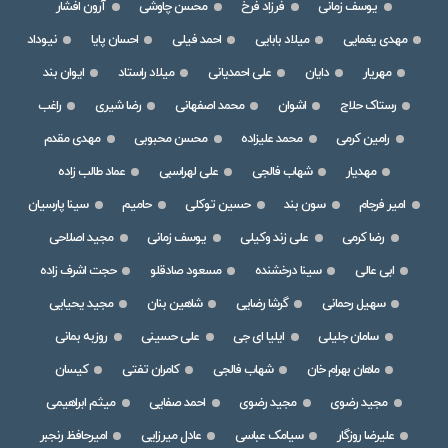
یوسف زمانی
فرزاد فرخ
محسن چاوشی
آرون افشار
مهدی یغمایی
میلاد بابایی
احمد فیلی
احسان پایا
نیوداد
مهریار
دایان
علی احمدیانی
میلاد راستاد
ایوان بند
رستاک حلاج
اشوان
محمد اصفهانی
رضا شیری
راغب
رامین کرمی
محمد علیزاده
محسن محبوبی
مهدی مقدم
مهدیار
شهاب فالجی
علی لهراسبی
عماد طالب زاده
امیر فرجام
سون بند
حسین توکلی
حامیم
سینا پارسیان
رضا کرمی
علی زند وکیلی
یوسف زمانی
مجید اصلاحی
ابی عالی
سینا درخشنده
مسعود صادقلو
حجت اشرف زاده
سهیل رحمانی
گرشا رضایی
شاهین بنان
مجید یحیایی
سامان جلیلی
ایلیا ای جی
علی حسینی
روزبه بمانی
ماهان بهرام خان
شهاب فالجی
کامران تفتی
کیسان
مجید رضوی
مجید رضوی
احمد صفایی
میثم ابراهیمی
علیرضا روزگار
سیامک عباسی
عادل میرزایی
امیرحافظ رنجبر