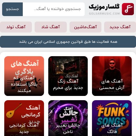
جستجو
آهنگ جدید
آهنگ‌ماشین
آهنگ شاد
آهنگ تولد
همه فعالیت ها طبق قوانین جمهوری اسلامی ایران می باشد
آهنگای که
آهنگ های
آهنگ زنگ
بلاگرا استفاده
آرش محسنی
جدید برای محرم
میکنند
آهنگ های
چالش تغییر
آهنگ کرمانجی
فانک
ناخن
جدید