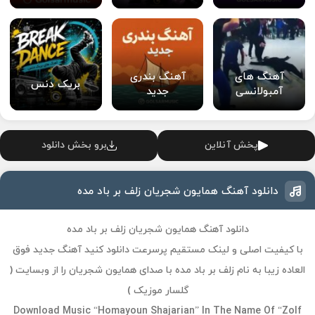
آهنگ های
آهنگ بندری
بریک دنس
آمبولانسی
جدید
پخش آنلاین
برو بخش دانلود
دانلود آهنگ همایون شجریان زلف بر باد مده
دانلود آهنگ همایون شجریان زلف بر باد مده
با کیفیت اصلی و لینک مستقیم پرسرعت دانلود کنید آهنگ جدید فوق
العاده زیبا به نام زلف بر باد مده با صدای همایون شجریان را از وبسایت (
گلسار موزیک )
Download Music “Homayoun Shajarian” In The Name Of “Zolf