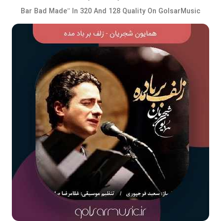
Bar Bad Made” In 320 And 128 Quality On GolsarMusic