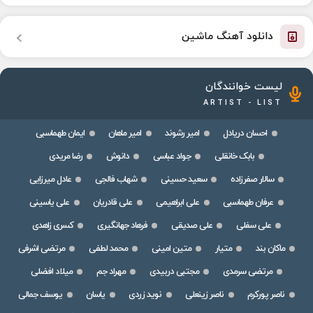
دانلود آهنگ ماشین
لیست خوانندگان
ARTIST - LIST
احسان دریادل
امیر رشوند
امیر ماهان
ایمان طهماسبی
بابک خانقلی
جواد عباسی
دانوش
رضا مریدی
سالار صفرزاده
سعید حسینی
شهاب فالجی
عادل میرزایی
عرفان طهماسبی
علی ابراهیمی
علی قادریان
علی یاسینی
علی سفلی
علی صدیقی
فرهاد جهانگیری
کسری زاهدی
ماکان بند
متیار
متین امینی
محمد لطفی
مرتضی اشرفی
مرتضی سرمدی
مجتبی دربیدی
مهراد جم
میلاد افضلی
ناصر پورکرم
ناصر زینعلی
نوید زردی
یاسان
یوسف جمالی