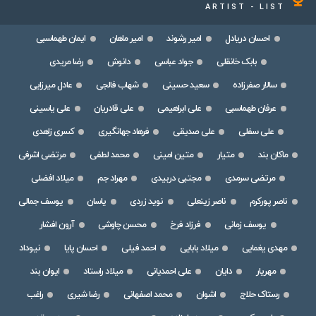
ARTIST - LIST
احسان دریادل
امیر رشوند
امیر ماهان
ایمان طهماسبی
بابک خانقلی
جواد عباسی
دانوش
رضا مریدی
سالار صفرزاده
سعید حسینی
شهاب فالجی
عادل میرزایی
عرفان طهماسبی
علی ابراهیمی
علی قادریان
علی یاسینی
علی سفلی
علی صدیقی
فرهاد جهانگیری
کسری زاهدی
ماکان بند
متیار
متین امینی
محمد لطفی
مرتضی اشرفی
مرتضی سرمدی
مجتبی دربیدی
مهراد جم
میلاد افضلی
ناصر پورکرم
ناصر زینعلی
نوید زردی
یاسان
یوسف جمالی
یوسف زمانی
فرزاد فرخ
محسن چاوشی
آرون افشار
مهدی یغمایی
میلاد بابایی
احمد فیلی
احسان پایا
نیوداد
مهریار
دایان
علی احمدیانی
میلاد راستاد
ایوان بند
رستاک حلاج
اشوان
محمد اصفهانی
رضا شیری
راغب