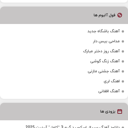
فول آلبوم ها
آهنگ باشگاه جدید
مداحی بیس دار
آهنگ روز دختر مبارک
آهنگ زنگ گوشی
آهنگ جشنی مازنی
اهنگ لری
آهنگ افغانی
بزودی ها
دانلود آهنگ سریال اسکویید گیم 3 “کامل” آپدیت 2025