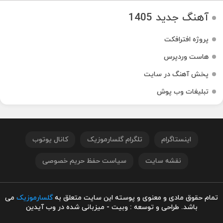
آهنگ جدید 1405
پروژه افترافکت
هاست وردپرس
پخش آهنگ در سایت
تبلیغات وب پوش
اینستاگرام
تلگرام گلسارموزیک
کانال یوتوب
نقشه سایت
سیاست حفظ حریم خصوصی
تمام حقوق مادی و معنوی و پوسته این سایت متعلق به
گلسارموزیک
می
باشد. طراحی و توسعه : وبیت - میزبانی شده در وب آیدین