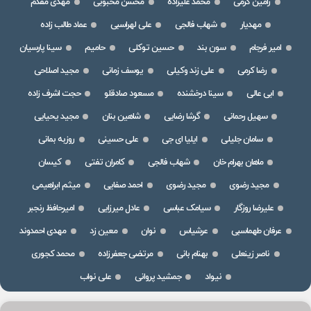
رامین کرمی
محمد علیزاده
محسن محبوبی
مهدی مقدم
مهدیار
شهاب فالجی
علی لهراسبی
عماد طالب زاده
امیر فرجام
سون بند
حسین توکلی
حامیم
سینا پارسیان
رضا کرمی
علی زند وکیلی
یوسف زمانی
مجید اصلاحی
ابی عالی
سینا درخشنده
مسعود صادقلو
حجت اشرف زاده
سهیل رحمانی
گرشا رضایی
شاهین بنان
مجید یحیایی
سامان جلیلی
ایلیا ای جی
علی حسینی
روزبه بمانی
ماهان بهرام خان
شهاب فالجی
کامران تفتی
کیسان
مجید رضوی
مجید رضوی
احمد صفایی
میثم ابراهیمی
علیرضا روزگار
سیامک عباسی
عادل میرزایی
امیرحافظ رنجبر
عرفان طهماسبی
عرشیاس
نوان
معین زد
مهدی احمدوند
ناصر زینعلی
بهنام بانی
مرتضی جعفرزاده
محمد کجوری
نیواد
جمشید پروانی
علی نواب