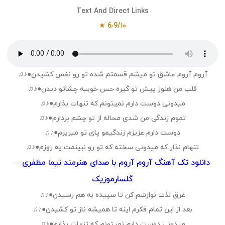
Text And Direct Links
6٫9/۱۰ ★
آروم آروم عاشق تو میشم قسمتم شده تو رو نفس کشیدن●♪♫
قلب من هنوز پیش تو گیره حس خوبیه چشاتو دیدن●♪♫
میدونی دوست دارم نمیتونم که تنهات بذارم●♪♫
تموم زندگی من شدی محاله از تو چشم بردارم●♪♫
دوست دارم عزیزم زندگیمو پای تو میریزم●♪♫
تنهام نذار که میدونی سخته که تو رو نبینمت یه روزم●♪♫
دانلود تک آهنگ آروم آروم با صدای هنرمند نیما مظفری –
گلسارموزیک
غرق لذت نوازشم کن تا سپیده به هم رسیدن●♪♫
بعد از این تمام فکرم اینه تا همیشه ناز تو کشیدن●♪♫
میدونی دوست دارم نمیتونم که تنهات بذارم●♪♫