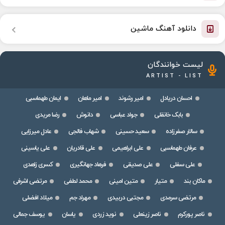
دانلود آهنگ ماشین
لیست خوانندگان
ARTIST - LIST
احسان دریادل
امیر رشوند
امیر ماهان
ایمان طهماسبی
بابک خانقلی
جواد عباسی
دانوش
رضا مریدی
سالار صفرزاده
سعید حسینی
شهاب فالجی
عادل میرزایی
عرفان طهماسبی
علی ابراهیمی
علی قادریان
علی یاسینی
علی سفلی
علی صدیقی
فرهاد جهانگیری
کسری زاهدی
ماکان بند
متیار
متین امینی
محمد لطفی
مرتضی اشرفی
مرتضی سرمدی
مجتبی دربیدی
مهراد جم
میلاد افضلی
ناصر پورکرم
ناصر زینعلی
نوید زردی
یاسان
یوسف جمالی