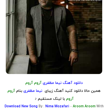
دانلود آهنگ
نیما مظفری
آروم آروم
همین حالا دانلود کنید آهنگ زیبای
نیما مظفری
بنام
آروم
آروم
با لینک مستقیم ♪
Download
New Song
By :
Nima Mozafari
–
Aroom Aroom
With