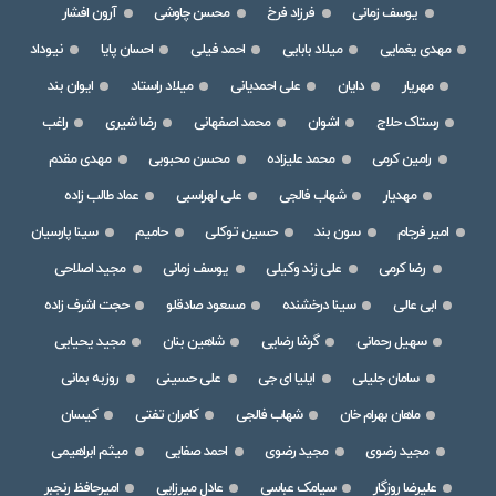
یوسف زمانی
فرزاد فرخ
محسن چاوشی
آرون افشار
مهدی یغمایی
میلاد بابایی
احمد فیلی
احسان پایا
نیوداد
مهریار
دایان
علی احمدیانی
میلاد راستاد
ایوان بند
رستاک حلاج
اشوان
محمد اصفهانی
رضا شیری
راغب
رامین کرمی
محمد علیزاده
محسن محبوبی
مهدی مقدم
مهدیار
شهاب فالجی
علی لهراسبی
عماد طالب زاده
امیر فرجام
سون بند
حسین توکلی
حامیم
سینا پارسیان
رضا کرمی
علی زند وکیلی
یوسف زمانی
مجید اصلاحی
ابی عالی
سینا درخشنده
مسعود صادقلو
حجت اشرف زاده
سهیل رحمانی
گرشا رضایی
شاهین بنان
مجید یحیایی
سامان جلیلی
ایلیا ای جی
علی حسینی
روزبه بمانی
ماهان بهرام خان
شهاب فالجی
کامران تفتی
کیسان
مجید رضوی
مجید رضوی
احمد صفایی
میثم ابراهیمی
علیرضا روزگار
سیامک عباسی
عادل میرزایی
امیرحافظ رنجبر