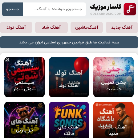
جستجو
آهنگ جدید
آهنگ‌ماشین
آهنگ شاد
آهنگ تولد
همه فعالیت ها طبق قوانین جمهوری اسلامی ایران می باشد
جشن تعیین
سیستمی
آهنگ تولد
جنسیت
شوتی سوار
آهنگ باشگاه
آهنگ های
خز پارتی
جدید
فانک