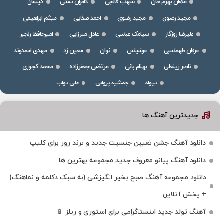
ماهان بهرام خان
شهاب فالجی
کامران تفتی
کیسان
مجید رضوی
مجید رضوی
احمد صفایی
میثم ابراهیمی
علیرضا روزگار
سیامک عباسی
عادل میرزایی
امیرحافظ رنجبر
عرفان طهماسبی
عرشیاس
نوان
معین زد
مهدی احمدوند
ناصر زینعلی
بهنام بانی
مرتضی جعفرزاده
محمد کجوری
نیواد
جمشید پروانی
علی نواب
جدیدترین آهنگ ها
دانلود آهنگ جشن تعیین جنسیت جدید و ترند روز برای کلیپ
دانلود آهنگ پیانو معروف جدید مجموعه بهترین ها
دانلود مجموعه آهنگ صبح بخیر انگیزشی (به سبک دکلمه و نماهنگ)
+ پخش آنلاین
آهنگ تولد جدید اینستاگرامی برای استوری و ریلز 📱