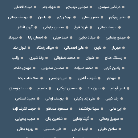
مرتضی سرمدی
مجتبی دربیدی
مهراد جم
میلاد افضلی
ناصر پورکرم
ناصر زینعلی
نوید زردی
یاسان
یوسف جمالی
یوسف زمانی
فرزاد فرخ
محسن چاوشی
آرون افشار
مهدی یغمایی
میلاد بابایی
احمد فیلی
احسان پایا
نیوداد
مهریار
دایان
علی احمدیانی
میلاد راستاد
ایوان بند
رستاک حلاج
اشوان
محمد اصفهانی
رضا شیری
راغب
رامین کرمی
محمد علیزاده
محسن محبوبی
مهدی مقدم
مهدیار
شهاب فالجی
علی لهراسبی
عماد طالب زاده
امیر فرجام
سون بند
حسین توکلی
حامیم
سینا پارسیان
رضا کرمی
علی زند وکیلی
یوسف زمانی
مجید اصلاحی
ابی عالی
سینا درخشنده
مسعود صادقلو
حجت اشرف زاده
سهیل رحمانی
گرشا رضایی
شاهین بنان
مجید یحیایی
سامان جلیلی
ایلیا ای جی
علی حسینی
روزبه بمانی