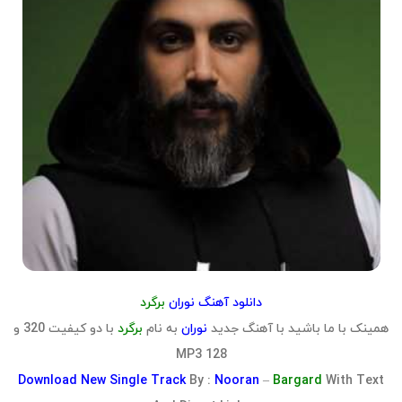
دانلود آهنگ نوران
برگرد
همینک با ما باشید با آهنگ جدید
نوران
به نام
برگرد
با دو کیفیت 320 و
128 MP3
Download
New Single Track
By :
Nooran
–
Bargard
With Text