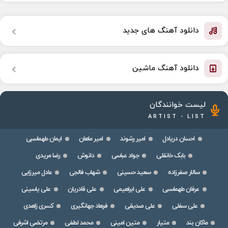
دانلود آهنگ های جدید
دانلود آهنگ ماشین
لیست خوانندگان
ARTIST - LIST
احسان دریادل
امیر رشوند
امیر ماهان
ایمان طهماسبی
بابک خانقلی
جواد عباسی
دانوش
رضا مریدی
سالار صفرزاده
سعید حسینی
شهاب فالجی
عادل میرزایی
عرفان طهماسبی
علی ابراهیمی
علی قادریان
علی یاسینی
علی سفلی
علی صدیقی
فرهاد جهانگیری
کسری زاهدی
ماکان بند
متیار
متین امینی
محمد لطفی
مرتضی اشرفی