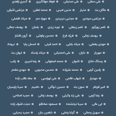
علی سفلی
علی صدیقی
فرهاد جهانگیری
کسری زاهدی
ماکان بند
متیار
متین امینی
محمد لطفی
مرتضی اشرفی
مرتضی سرمدی
مجتبی دربیدی
مهراد جم
میلاد افضلی
ناصر پورکرم
ناصر زینعلی
نوید زردی
یاسان
یوسف جمالی
یوسف زمانی
فرزاد فرخ
محسن چاوشی
آرون افشار
مهدی یغمایی
میلاد بابایی
احمد فیلی
احسان پایا
نیوداد
مهریار
دایان
علی احمدیانی
میلاد راستاد
ایوان بند
رستاک حلاج
اشوان
محمد اصفهانی
رضا شیری
راغب
رامین کرمی
محمد علیزاده
محسن محبوبی
مهدی مقدم
مهدیار
شهاب فالجی
علی لهراسبی
عماد طالب زاده
امیر فرجام
سون بند
حسین توکلی
حامیم
سینا پارسیان
رضا کرمی
علی زند وکیلی
یوسف زمانی
مجید اصلاحی
ابی عالی
سینا درخشنده
مسعود صادقلو
حجت اشرف زاده
سهیل رحمانی
گرشا رضایی
شاهین بنان
مجید یحیایی