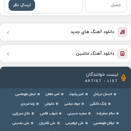
ارسال نظر
دانلود آهنگ های جدید
دانلود آهنگ ماشین
لیست خوانندگان
ARTIST - LIST
احسان دریادل
امیر رشوند
امیر ماهان
ایمان طهماسبی
بابک خانقلی
جواد عباسی
دانوش
رضا مریدی
سالار صفرزاده
سعید حسینی
شهاب فالجی
عادل میرزایی
عرفان طهماسبی
علی ابراهیمی
علی قادریان
علی یاسینی