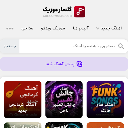
اهنگ جدید
آلبوم ها
موزیک ویدئو
مداحی
جستجو
پخش آهنگ شما
آهنگ های
چالش تغییر
آهنگ کرمانجی
فانک
ناخن
جدید