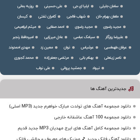
سامان جلیلی
ایلیا ای جی
علی حسینی
روزبه بمانی
ماهان بهرام خان
شهاب فالجی
کامران تفتی
کیسان
مجید رضوی
مجید رضوی
احمد صفایی
میثم ابراهیمی
علیرضا روزگار
سیامک عباسی
عادل میرزایی
امیرحافظ رنجبر
عرفان طهماسبی
عرشیاس
نوان
معین زد
مهدی احمدوند
ناصر زینعلی
بهنام بانی
مرتضی جعفرزاده
محمد کجوری
نیواد
جمشید پروانی
علی نواب
جدیدترین آهنگ ها
دانلود مجموعه آهنگ های تولدت مبارک خواهرم جدید (MP3 اصلی)
دانلود مجموعه 100 آهنگ عاشقانه خارجی
دانلود مجموعه کامل آهنگ های ایرج مهدیان MP3 جدید قدیم
دانلود آهنگ فانک جدید 🎵 موزیک‌ های معروف و چالشی فانک