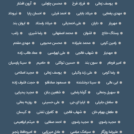
یوسف زمانی
فرزاد فرخ
محسن چاوشی
آرون افشار
مهدی یغمایی
میلاد بابایی
احمد فیلی
احسان پایا
نیوداد
مهریار
دایان
علی احمدیانی
میلاد راستاد
ایوان بند
رستاک حلاج
اشوان
محمد اصفهانی
رضا شیری
راغب
رامین کرمی
محمد علیزاده
محسن محبوبی
مهدی مقدم
مهدیار
شهاب فالجی
علی لهراسبی
عماد طالب زاده
امیر فرجام
سون بند
حسین توکلی
حامیم
سینا پارسیان
رضا کرمی
علی زند وکیلی
یوسف زمانی
مجید اصلاحی
ابی عالی
سینا درخشنده
مسعود صادقلو
حجت اشرف زاده
سهیل رحمانی
گرشا رضایی
شاهین بنان
مجید یحیایی
سامان جلیلی
ایلیا ای جی
علی حسینی
روزبه بمانی
ماهان بهرام خان
شهاب فالجی
کامران تفتی
کیسان
مجید رضوی
مجید رضوی
احمد صفایی
میثم ابراهیمی
علیرضا روزگار
سیامک عباسی
عادل میرزایی
امیرحافظ رنجبر