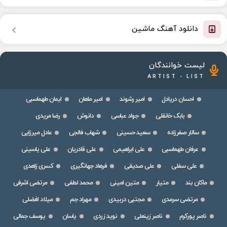
دانلود آهنگ ماشین
لیست خوانندگان
ARTIST - LIST
احسان دریادل
امیر رشوند
امیر ماهان
ایمان طهماسبی
بابک خانقلی
جواد عباسی
دانوش
رضا مریدی
سالار صفرزاده
سعید حسینی
شهاب فالجی
عادل میرزایی
عرفان طهماسبی
علی ابراهیمی
علی قادریان
علی یاسینی
علی سفلی
علی صدیقی
فرهاد جهانگیری
کسری زاهدی
ماکان بند
متیار
متین امینی
محمد لطفی
مرتضی اشرفی
مرتضی سرمدی
مجتبی دربیدی
مهراد جم
میلاد افضلی
ناصر پورکرم
ناصر زینعلی
نوید زردی
یاسان
یوسف جمالی