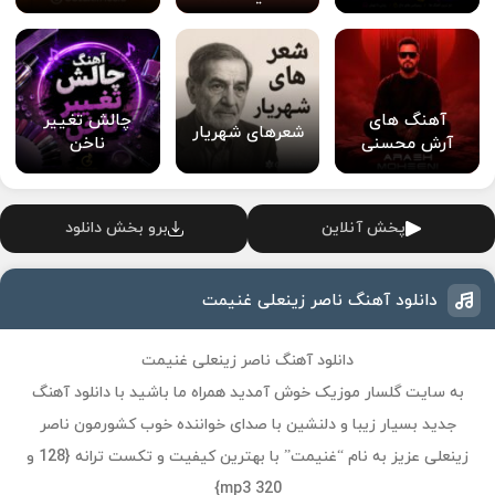
آهنگ های
چالش تغییر
شعرهای شهریار
آرش محسنی
ناخن
پخش آنلاین
برو بخش دانلود
دانلود آهنگ ناصر زینعلی غنیمت
دانلود آهنگ ناصر زینعلی غنیمت
به سایت گلسار موزیک خوش آمدید همراه ما باشید با دانلود آهنگ
جدید بسیار زیبا و دلنشین با صدای خواننده خوب کشورمون ناصر
زینعلی عزیز به نام “غنیمت” با بهترین کیفیت و تکست ترانه {128 و
320 mp3}