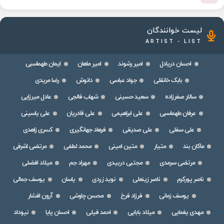
لیست خوانندگان
ARTIST - LIST
احسان دریادل
امیر رشوند
امیر ماهان
ایمان طهماسبی
بابک خانقلی
جواد عباسی
دانوش
رضا مریدی
سالار صفرزاده
سعید حسینی
شهاب فالجی
عادل میرزایی
عرفان طهماسبی
علی ابراهیمی
علی قادریان
علی یاسینی
علی سفلی
علی صدیقی
فرهاد جهانگیری
کسری زاهدی
ماکان بند
متیار
متین امینی
محمد لطفی
مرتضی اشرفی
مرتضی سرمدی
مجتبی دربیدی
مهراد جم
میلاد افضلی
ناصر پورکرم
ناصر زینعلی
نوید زردی
یاسان
یوسف جمالی
یوسف زمانی
فرزاد فرخ
محسن چاوشی
آرون افشار
مهدی یغمایی
میلاد بابایی
احمد فیلی
احسان پایا
نیوداد