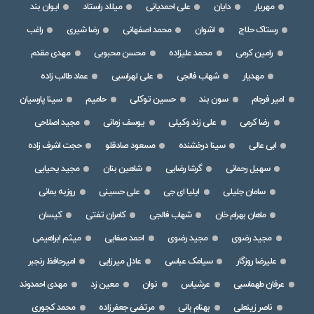
مهریار
دایان
علی احمدیانی
میلاد راستاد
ایوان بند
رستاک حلاج
اشوان
محمد اصفهانی
رضا شیری
راغب
رامین کرمی
محمد علیزاده
محسن محبوبی
مهدی مقدم
مهدیار
شهاب فالجی
علی لهراسبی
عماد طالب زاده
امیر فرجام
سون بند
حسین توکلی
حامیم
سینا پارسیان
رضا کرمی
علی زند وکیلی
یوسف زمانی
مجید اصلاحی
ابی عالی
سینا درخشنده
مسعود صادقلو
حجت اشرف زاده
سهیل رحمانی
گرشا رضایی
شاهین بنان
مجید یحیایی
سامان جلیلی
ایلیا ای جی
علی حسینی
روزبه بمانی
ماهان بهرام خان
شهاب فالجی
کامران تفتی
کیسان
مجید رضوی
مجید رضوی
احمد صفایی
میثم ابراهیمی
علیرضا روزگار
سیامک عباسی
عادل میرزایی
امیرحافظ رنجبر
عرفان طهماسبی
عرشیاس
نوان
معین زد
مهدی احمدوند
ناصر زینعلی
بهنام بانی
مرتضی جعفرزاده
محمد کجوری