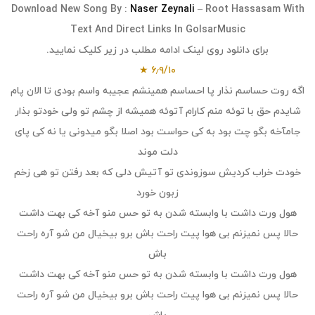
Download
New Song
By :
Naser Zeynali
– Root Hassasam
With
Text And Direct Links In
GolsarMusic
برای دانلود روی لینک ادامه مطلب در زیر کلیک نمایید.
★
۶٫۹
/
۱۰
اگه روت حساسم نذار پا احساسم همینشم عجیبه واسم بودی تا الان پام
شایدم حق با توئه منم کارام آتوئه همیشه از چشم تو ولی خودتو بذار
جام
آخه بگو چت بود به کی حواست بود اصلا بگو میدونی یا نه کی پای
دلت موند
خودت خراب کردیش سوزوندی تو آتیش دلی که بعد رفتن تو هی زخم
زبون خورد
هول ورت داشت با وابسته شدن به تو حس منو آخه کی بهت داشت
حالا پس نمیزنم بی هوا پیت راحت باش برو بیخیال من شو آره راحت
باش
هول ورت داشت با وابسته شدن به تو حس منو آخه کی بهت داشت
حالا پس نمیزنم بی هوا پیت راحت باش برو بیخیال من شو آره راحت