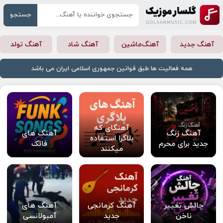
جستجو
آهنگ جدید
آهنگ‌ماشین
آهنگ شاد
آهنگ تولد
همه فعالیت ها طبق قوانین جمهوری اسلامی ایران می باشد
آهنگای که
آهنگ زنگ
آهنگ های
بلاگرا استفاده
جدید برای محرم
فانک
میکنند
چالش تغییر
آهنگ کرمانجی
آهنگ های
ناخن
جدید
آمبولانسی