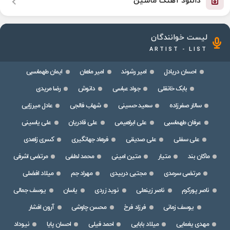
دانلود آهنگ ماشین
لیست خوانندگان
ARTIST - LIST
احسان دریادل
امیر رشوند
امیر ماهان
ایمان طهماسبی
بابک خانقلی
جواد عباسی
دانوش
رضا مریدی
سالار صفرزاده
سعید حسینی
شهاب فالجی
عادل میرزایی
عرفان طهماسبی
علی ابراهیمی
علی قادریان
علی یاسینی
علی سفلی
علی صدیقی
فرهاد جهانگیری
کسری زاهدی
ماکان بند
متیار
متین امینی
محمد لطفی
مرتضی اشرفی
مرتضی سرمدی
مجتبی دربیدی
مهراد جم
میلاد افضلی
ناصر پورکرم
ناصر زینعلی
نوید زردی
یاسان
یوسف جمالی
یوسف زمانی
فرزاد فرخ
محسن چاوشی
آرون افشار
مهدی یغمایی
میلاد بابایی
احمد فیلی
احسان پایا
نیوداد