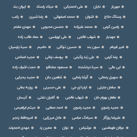
مهریار
دایان
علی احمدیانی
میلاد راستاد
ایوان بند
رستاک حلاج
اشوان
محمد اصفهانی
رضا شیری
راغب
رامین کرمی
محمد علیزاده
محسن محبوبی
مهدی مقدم
مهدیار
شهاب فالجی
علی لهراسبی
عماد طالب زاده
امیر فرجام
سون بند
حسین توکلی
حامیم
سینا پارسیان
رضا کرمی
علی زند وکیلی
یوسف زمانی
مجید اصلاحی
ابی عالی
سینا درخشنده
مسعود صادقلو
حجت اشرف زاده
سهیل رحمانی
گرشا رضایی
شاهین بنان
مجید یحیایی
سامان جلیلی
ایلیا ای جی
علی حسینی
روزبه بمانی
ماهان بهرام خان
شهاب فالجی
کامران تفتی
کیسان
مجید رضوی
مجید رضوی
احمد صفایی
میثم ابراهیمی
علیرضا روزگار
سیامک عباسی
عادل میرزایی
امیرحافظ رنجبر
عرفان طهماسبی
عرشیاس
نوان
معین زد
مهدی احمدوند