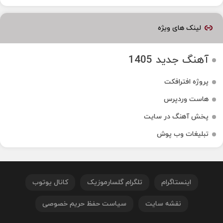
لینک های ویژه
آهنگ جدید 1405
پروژه افترافکت
هاست وردپرس
پخش آهنگ در سایت
تبلیغات وب پوش
اینستاگرام
تلگرام گلسارموزیک
کانال یوتوب
نقشه سایت
سیاست حفظ حریم خصوصی