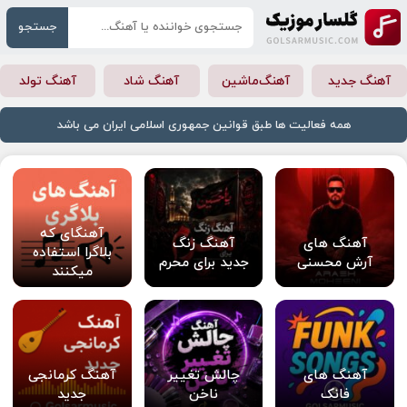
جستجو
آهنگ جدید
آهنگ‌ماشین
آهنگ شاد
آهنگ تولد
همه فعالیت ها طبق قوانین جمهوری اسلامی ایران می باشد
آهنگای که
آهنگ های
آهنگ زنگ
بلاگرا استفاده
آرش محسنی
جدید برای محرم
میکنند
آهنگ های
چالش تغییر
آهنگ کرمانجی
فانک
ناخن
جدید