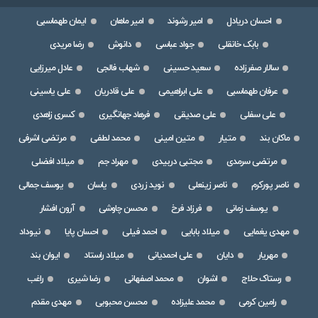
احسان دریادل
امیر رشوند
امیر ماهان
ایمان طهماسبی
بابک خانقلی
جواد عباسی
دانوش
رضا مریدی
سالار صفرزاده
سعید حسینی
شهاب فالجی
عادل میرزایی
عرفان طهماسبی
علی ابراهیمی
علی قادریان
علی یاسینی
علی سفلی
علی صدیقی
فرهاد جهانگیری
کسری زاهدی
ماکان بند
متیار
متین امینی
محمد لطفی
مرتضی اشرفی
مرتضی سرمدی
مجتبی دربیدی
مهراد جم
میلاد افضلی
ناصر پورکرم
ناصر زینعلی
نوید زردی
یاسان
یوسف جمالی
یوسف زمانی
فرزاد فرخ
محسن چاوشی
آرون افشار
مهدی یغمایی
میلاد بابایی
احمد فیلی
احسان پایا
نیوداد
مهریار
دایان
علی احمدیانی
میلاد راستاد
ایوان بند
رستاک حلاج
اشوان
محمد اصفهانی
رضا شیری
راغب
رامین کرمی
محمد علیزاده
محسن محبوبی
مهدی مقدم