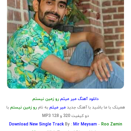
دانلود آهنگ میر میثم
رو زمین نیستم
همینک با ما باشید با آهنگ جدید
میر میثم
به نام
رو زمین نیستم
با
دو کیفیت 320 و 128 MP3
Download
New Single Track
By :
Mir Meysam
–
Roo Zamin