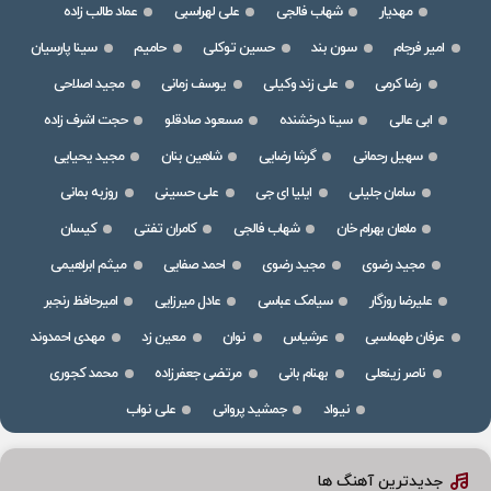
مهدیار
شهاب فالجی
علی لهراسبی
عماد طالب زاده
امیر فرجام
سون بند
حسین توکلی
حامیم
سینا پارسیان
رضا کرمی
علی زند وکیلی
یوسف زمانی
مجید اصلاحی
ابی عالی
سینا درخشنده
مسعود صادقلو
حجت اشرف زاده
سهیل رحمانی
گرشا رضایی
شاهین بنان
مجید یحیایی
سامان جلیلی
ایلیا ای جی
علی حسینی
روزبه بمانی
ماهان بهرام خان
شهاب فالجی
کامران تفتی
کیسان
مجید رضوی
مجید رضوی
احمد صفایی
میثم ابراهیمی
علیرضا روزگار
سیامک عباسی
عادل میرزایی
امیرحافظ رنجبر
عرفان طهماسبی
عرشیاس
نوان
معین زد
مهدی احمدوند
ناصر زینعلی
بهنام بانی
مرتضی جعفرزاده
محمد کجوری
نیواد
جمشید پروانی
علی نواب
جدیدترین آهنگ ها