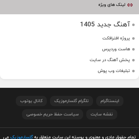
لینک های ویژه
آهنگ جدید 1405
پروژه افترافکت
هاست وردپرس
پخش آهنگ در سایت
تبلیغات وب پوش
اینستاگرام
تلگرام گلسارموزیک
کانال یوتوب
نقشه سایت
سیاست حفظ حریم خصوصی
تمام حقوق مادی و معنوی و پوسته این سایت متعلق به
گلسارموزیک
می