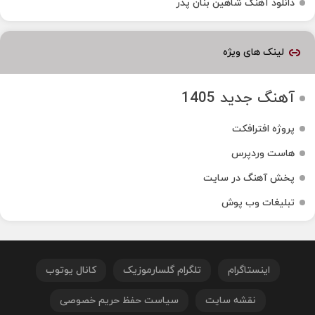
دانلود آهنگ شاهین بنان پدر
لینک های ویژه
آهنگ جدید 1405
پروژه افترافکت
هاست وردپرس
پخش آهنگ در سایت
تبلیغات وب پوش
اینستاگرام
تلگرام گلسارموزیک
کانال یوتوب
نقشه سایت
سیاست حفظ حریم خصوصی