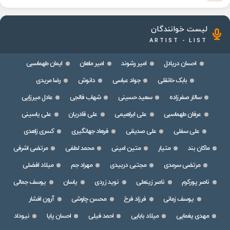
لیست خوانندگان
ARTIST - LIST
احسان دریادل
امیر رشوند
امیر ماهان
ایمان طهماسبی
بابک خانقلی
جواد عباسی
دانوش
رضا مریدی
سالار صفرزاده
سعید حسینی
شهاب فالجی
عادل میرزایی
عرفان طهماسبی
علی ابراهیمی
علی قادریان
علی یاسینی
علی سفلی
علی صدیقی
فرهاد جهانگیری
کسری زاهدی
ماکان بند
متیار
متین امینی
محمد لطفی
مرتضی اشرفی
مرتضی سرمدی
مجتبی دربیدی
مهراد جم
میلاد افضلی
ناصر پورکرم
ناصر زینعلی
نوید زردی
یاسان
یوسف جمالی
یوسف زمانی
فرزاد فرخ
محسن چاوشی
آرون افشار
مهدی یغمایی
میلاد بابایی
احمد فیلی
احسان پایا
نیوداد