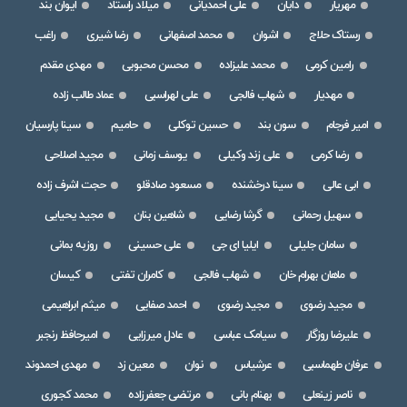
مهریار
دایان
علی احمدیانی
میلاد راستاد
ایوان بند
رستاک حلاج
اشوان
محمد اصفهانی
رضا شیری
راغب
رامین کرمی
محمد علیزاده
محسن محبوبی
مهدی مقدم
مهدیار
شهاب فالجی
علی لهراسبی
عماد طالب زاده
امیر فرجام
سون بند
حسین توکلی
حامیم
سینا پارسیان
رضا کرمی
علی زند وکیلی
یوسف زمانی
مجید اصلاحی
ابی عالی
سینا درخشنده
مسعود صادقلو
حجت اشرف زاده
سهیل رحمانی
گرشا رضایی
شاهین بنان
مجید یحیایی
سامان جلیلی
ایلیا ای جی
علی حسینی
روزبه بمانی
ماهان بهرام خان
شهاب فالجی
کامران تفتی
کیسان
مجید رضوی
مجید رضوی
احمد صفایی
میثم ابراهیمی
علیرضا روزگار
سیامک عباسی
عادل میرزایی
امیرحافظ رنجبر
عرفان طهماسبی
عرشیاس
نوان
معین زد
مهدی احمدوند
ناصر زینعلی
بهنام بانی
مرتضی جعفرزاده
محمد کجوری