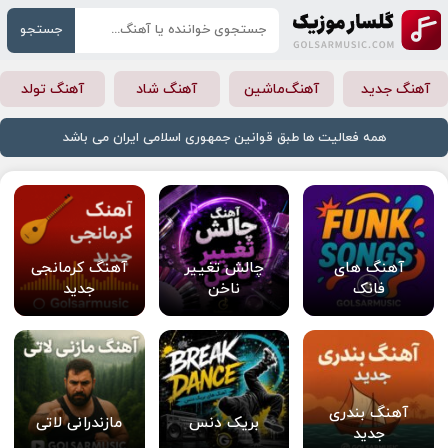
جستجو
آهنگ جدید
آهنگ‌ماشین
آهنگ شاد
آهنگ تولد
همه فعالیت ها طبق قوانین جمهوری اسلامی ایران می باشد
آهنگ های
چالش تغییر
آهنگ کرمانجی
فانک
ناخن
جدید
آهنگ بندری
بریک دنس
مازندرانی لاتی
جدید