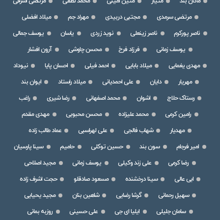
ماکان بند
متیار
متین امینی
محمد لطفی
مرتضی اشرفی
مرتضی سرمدی
مجتبی دربیدی
مهراد جم
میلاد افضلی
ناصر پورکرم
ناصر زینعلی
نوید زردی
یاسان
یوسف جمالی
یوسف زمانی
فرزاد فرخ
محسن چاوشی
آرون افشار
مهدی یغمایی
میلاد بابایی
احمد فیلی
احسان پایا
نیوداد
مهریار
دایان
علی احمدیانی
میلاد راستاد
ایوان بند
رستاک حلاج
اشوان
محمد اصفهانی
رضا شیری
راغب
رامین کرمی
محمد علیزاده
محسن محبوبی
مهدی مقدم
مهدیار
شهاب فالجی
علی لهراسبی
عماد طالب زاده
امیر فرجام
سون بند
حسین توکلی
حامیم
سینا پارسیان
رضا کرمی
علی زند وکیلی
یوسف زمانی
مجید اصلاحی
ابی عالی
سینا درخشنده
مسعود صادقلو
حجت اشرف زاده
سهیل رحمانی
گرشا رضایی
شاهین بنان
مجید یحیایی
سامان جلیلی
ایلیا ای جی
علی حسینی
روزبه بمانی