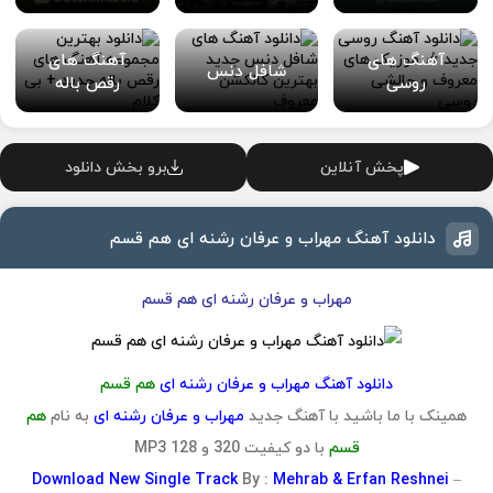
آهنگ های
آهنگ های
شافل دنس
روسی
رقص باله
پخش آنلاین
برو بخش دانلود
دانلود آهنگ مهراب و عرفان رشنه ای هم قسم
مهراب و عرفان رشنه ای هم قسم
دانلود آهنگ مهراب و عرفان رشنه ای
هم قسم
همینک با ما باشید با آهنگ جدید
مهراب و عرفان رشنه ای
به نام
هم
قسم
با دو کیفیت 320 و 128 MP3
Download
New Single Track
By :
Mehrab & Erfan Reshnei
–