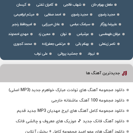
ماهان بهرام خان
شهاب فالجی
کامران تفتی
کیسان
مجید رضوی
مجید رضوی
احمد صفایی
میثم ابراهیمی
علیرضا روزگار
سیامک عباسی
عادل میرزایی
امیرحافظ رنجبر
عرفان طهماسبی
عرشیاس
نوان
معین زد
مهدی احمدوند
ناصر زینعلی
بهنام بانی
مرتضی جعفرزاده
محمد کجوری
نیواد
جمشید پروانی
علی نواب
جدیدترین آهنگ ها
دانلود مجموعه آهنگ های تولدت مبارک خواهرم جدید (MP3 اصلی)
دانلود مجموعه 100 آهنگ عاشقانه خارجی
دانلود مجموعه کامل آهنگ های ایرج مهدیان MP3 جدید قدیم
دانلود آهنگ فانک جدید 🎵 موزیک‌ های معروف و چالشی فانک
دانلود آهنگ های عمو امید مجموعه کامل + پخش آنلاین