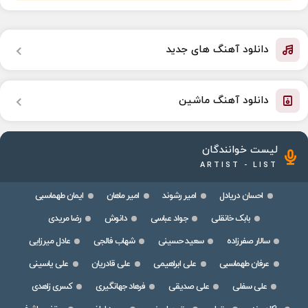
دانلود آهنگ های جدید
دانلود آهنگ ماشین
لیست خوانندگان
ARTIST - LIST
احسان دریادل
امیر رشوند
امیر ماهان
ایمان طهماسبی
بابک خانقلی
جواد عباسی
دانوش
رضا مریدی
سالار صفرزاده
سعید حسینی
شهاب فالجی
عادل میرزایی
عرفان طهماسبی
علی ابراهیمی
علی قادریان
علی یاسینی
علی سفلی
علی صدیقی
فرهاد جهانگیری
کسری زاهدی