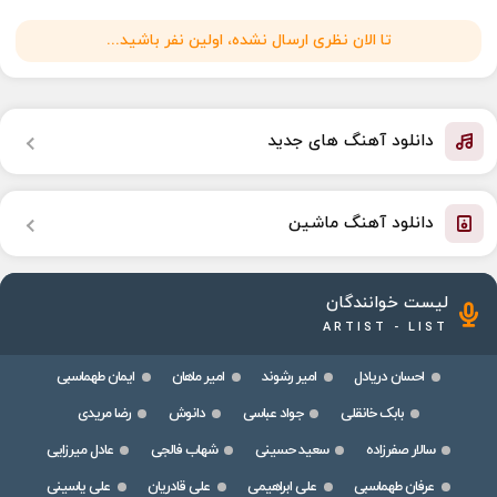
تا الان نظری ارسال نشده، اولین نفر باشید...
دانلود آهنگ های جدید
دانلود آهنگ ماشین
لیست خوانندگان
ARTIST - LIST
احسان دریادل
امیر رشوند
امیر ماهان
ایمان طهماسبی
بابک خانقلی
جواد عباسی
دانوش
رضا مریدی
سالار صفرزاده
سعید حسینی
شهاب فالجی
عادل میرزایی
عرفان طهماسبی
علی ابراهیمی
علی قادریان
علی یاسینی