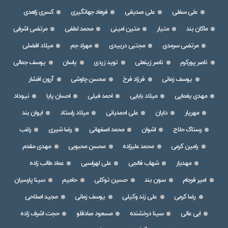
علی سفلی
علی صدیقی
فرهاد جهانگیری
کسری زاهدی
ماکان بند
متیار
متین امینی
محمد لطفی
مرتضی اشرفی
مرتضی سرمدی
مجتبی دربیدی
مهراد جم
میلاد افضلی
ناصر پورکرم
ناصر زینعلی
نوید زردی
یاسان
یوسف جمالی
یوسف زمانی
فرزاد فرخ
محسن چاوشی
آرون افشار
مهدی یغمایی
میلاد بابایی
احمد فیلی
احسان پایا
نیوداد
مهریار
دایان
علی احمدیانی
میلاد راستاد
ایوان بند
رستاک حلاج
اشوان
محمد اصفهانی
رضا شیری
راغب
رامین کرمی
محمد علیزاده
محسن محبوبی
مهدی مقدم
مهدیار
شهاب فالجی
علی لهراسبی
عماد طالب زاده
امیر فرجام
سون بند
حسین توکلی
حامیم
سینا پارسیان
رضا کرمی
علی زند وکیلی
یوسف زمانی
مجید اصلاحی
ابی عالی
سینا درخشنده
مسعود صادقلو
حجت اشرف زاده