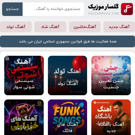
جستجو
آهنگ جدید
آهنگ‌ماشین
آهنگ شاد
آهنگ تولد
همه فعالیت ها طبق قوانین جمهوری اسلامی ایران می باشد
جشن تعیین
سیستمی
آهنگ تولد
جنسیت
شوتی سوار
آهنگ باشگاه
آهنگ های
خز پارتی
جدید
فانک