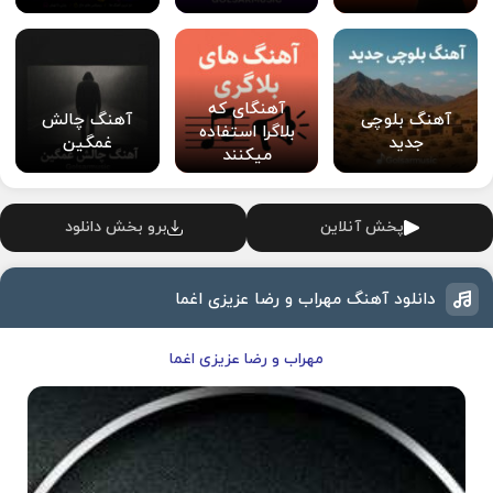
آهنگای که
آهنگ بلوچی
آهنگ چالش
بلاگرا استفاده
جدید
غمگین
میکنند
پخش آنلاین
برو بخش دانلود
دانلود آهنگ مهراب و رضا عزیزی اغما
مهراب و رضا عزیزی اغما