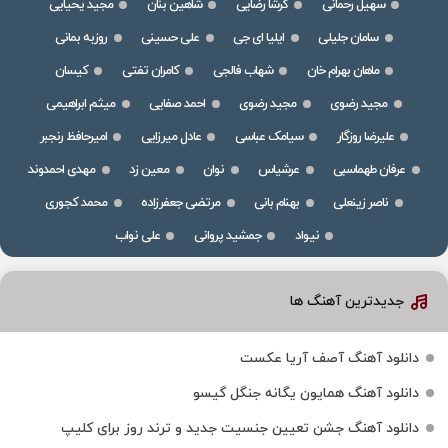
سهیل رحمانی
گرشا رضایی
شاهین بنان
مجید یحیایی
سامان جلیلی
ایلیا ای جی
علی حسینی
روزبه بمانی
ماهان بهرام خان
شهاب فالجی
کامران تفتی
کیسان
مجید رضوی
مجید رضوی
احمد صفایی
میثم ابراهیمی
علیرضا روزگار
سیامک عباسی
عادل میرزایی
امیرحافظ رنجبر
عرفان طهماسبی
عرشیاس
نوان
معین زد
مهدی احمدوند
ناصر زینعلی
بهنام بانی
مرتضی جعفرزاده
محمد کجوری
نیواد
جمشید پروانی
علی نواب
جدیدترین آهنگ ها
دانلود آهنگ آصف آریا عکست
دانلود آهنگ همایون یگانه جنگل گیسو
دانلود آهنگ جشن تعیین جنسیت جدید و ترند روز برای کلیپ