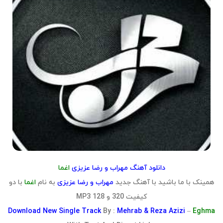
دانلود آهنگ مهراب و رضا عزیزی
اغما
همینک با ما باشید با آهنگ جدید
مهراب و رضا عزیزی
به نام
اغما
با دو
کیفیت 320 و 128 MP3
Download
New Single Track
By :
Mehrab & Reza Azizi
–
Eghma