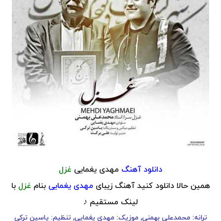
دانلود آهنگ
مهدی یغمایی
غزل
همین حالا دانلود کنید آهنگ زیبای
مهدی یغمایی
بنام
غزل
با
لینک مستقیم ♪
ترانه: محمدعلی بهمنی, موزیک: مهدی یغمایی, تنظیم: یاسین ترکی