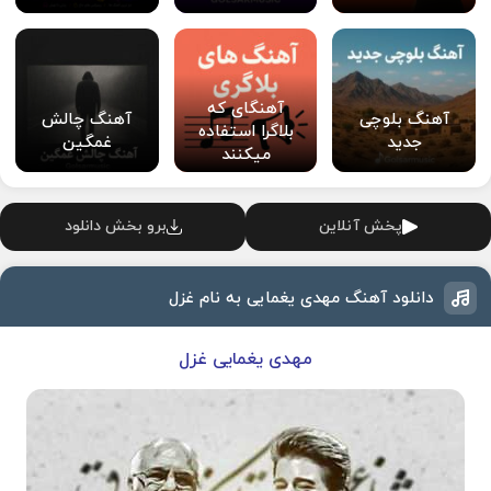
آهنگای که
آهنگ بلوچی
آهنگ چالش
بلاگرا استفاده
جدید
غمگین
میکنند
پخش آنلاین
برو بخش دانلود
دانلود آهنگ مهدی یغمایی به نام غزل
مهدی یغمایی غزل