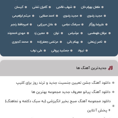
ماهان بهرام خان
شهاب فالجی
کامران تفتی
کیسان
مجید رضوی
مجید رضوی
احمد صفایی
میثم ابراهیمی
علیرضا روزگار
سیامک عباسی
عادل میرزایی
امیرحافظ رنجبر
عرفان طهماسبی
عرشیاس
نوان
معین زد
مهدی احمدوند
ناصر زینعلی
بهنام بانی
مرتضی جعفرزاده
محمد کجوری
نیواد
جمشید پروانی
علی نواب
جدیدترین آهنگ ها
دانلود آهنگ جشن تعیین جنسیت جدید و ترند روز برای کلیپ
دانلود آهنگ پیانو معروف جدید مجموعه بهترین ها
دانلود مجموعه آهنگ صبح بخیر انگیزشی (به سبک دکلمه و نماهنگ)
+ پخش آنلاین