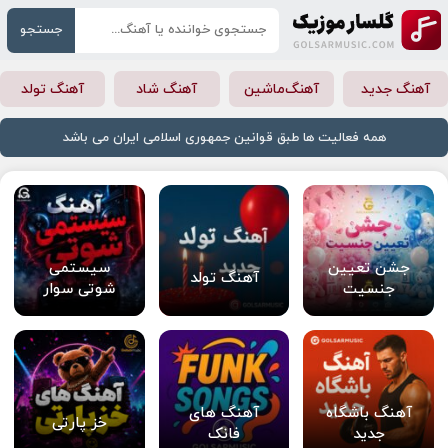
جستجو
آهنگ جدید
آهنگ‌ماشین
آهنگ شاد
آهنگ تولد
همه فعالیت ها طبق قوانین جمهوری اسلامی ایران می باشد
جشن تعیین
سیستمی
آهنگ تولد
جنسیت
شوتی سوار
آهنگ باشگاه
آهنگ های
خز پارتی
جدید
فانک