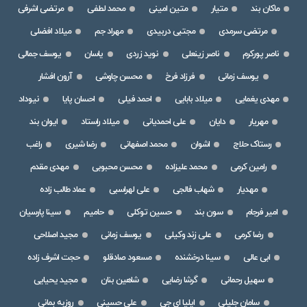
ماکان بند
متیار
متین امینی
محمد لطفی
مرتضی اشرفی
مرتضی سرمدی
مجتبی دربیدی
مهراد جم
میلاد افضلی
ناصر پورکرم
ناصر زینعلی
نوید زردی
یاسان
یوسف جمالی
یوسف زمانی
فرزاد فرخ
محسن چاوشی
آرون افشار
مهدی یغمایی
میلاد بابایی
احمد فیلی
احسان پایا
نیوداد
مهریار
دایان
علی احمدیانی
میلاد راستاد
ایوان بند
رستاک حلاج
اشوان
محمد اصفهانی
رضا شیری
راغب
رامین کرمی
محمد علیزاده
محسن محبوبی
مهدی مقدم
مهدیار
شهاب فالجی
علی لهراسبی
عماد طالب زاده
امیر فرجام
سون بند
حسین توکلی
حامیم
سینا پارسیان
رضا کرمی
علی زند وکیلی
یوسف زمانی
مجید اصلاحی
ابی عالی
سینا درخشنده
مسعود صادقلو
حجت اشرف زاده
سهیل رحمانی
گرشا رضایی
شاهین بنان
مجید یحیایی
سامان جلیلی
ایلیا ای جی
علی حسینی
روزبه بمانی