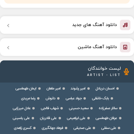
دانلود آهنگ های جدید
دانلود آهنگ ماشین
لیست خوانندگان
ARTIST - LIST
احسان دریادل
امیر رشوند
امیر ماهان
ایمان طهماسبی
بابک خانقلی
جواد عباسی
دانوش
رضا مریدی
سالار صفرزاده
سعید حسینی
شهاب فالجی
عادل میرزایی
عرفان طهماسبی
علی ابراهیمی
علی قادریان
علی یاسینی
علی سفلی
علی صدیقی
فرهاد جهانگیری
کسری زاهدی