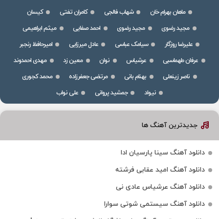
ماهان بهرام خان
شهاب فالجی
کامران تفتی
کیسان
مجید رضوی
مجید رضوی
احمد صفایی
میثم ابراهیمی
علیرضا روزگار
سیامک عباسی
عادل میرزایی
امیرحافظ رنجبر
عرفان طهماسبی
عرشیاس
نوان
معین زد
مهدی احمدوند
ناصر زینعلی
بهنام بانی
مرتضی جعفرزاده
محمد کجوری
نیواد
جمشید پروانی
علی نواب
جدیدترین آهنگ ها
دانلود آهنگ سینا پارسیان ادا
دانلود آهنگ امید عقابی فرشته
دانلود آهنگ عرشیاس عادی نی
دانلود آهنگ سیستمی شوتی سوارا