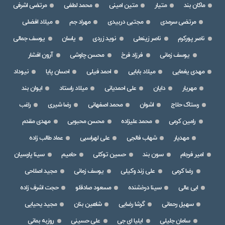
ماکان بند
متیار
متین امینی
محمد لطفی
مرتضی اشرفی
مرتضی سرمدی
مجتبی دربیدی
مهراد جم
میلاد افضلی
ناصر پورکرم
ناصر زینعلی
نوید زردی
یاسان
یوسف جمالی
یوسف زمانی
فرزاد فرخ
محسن چاوشی
آرون افشار
مهدی یغمایی
میلاد بابایی
احمد فیلی
احسان پایا
نیوداد
مهریار
دایان
علی احمدیانی
میلاد راستاد
ایوان بند
رستاک حلاج
اشوان
محمد اصفهانی
رضا شیری
راغب
رامین کرمی
محمد علیزاده
محسن محبوبی
مهدی مقدم
مهدیار
شهاب فالجی
علی لهراسبی
عماد طالب زاده
امیر فرجام
سون بند
حسین توکلی
حامیم
سینا پارسیان
رضا کرمی
علی زند وکیلی
یوسف زمانی
مجید اصلاحی
ابی عالی
سینا درخشنده
مسعود صادقلو
حجت اشرف زاده
سهیل رحمانی
گرشا رضایی
شاهین بنان
مجید یحیایی
سامان جلیلی
ایلیا ای جی
علی حسینی
روزبه بمانی