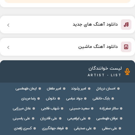
دانلود آهنگ های جدید
دانلود آهنگ ماشین
لیست خوانندگان
ARTIST - LIST
احسان دریادل
امیر رشوند
امیر ماهان
ایمان طهماسبی
بابک خانقلی
جواد عباسی
دانوش
رضا مریدی
سالار صفرزاده
سعید حسینی
شهاب فالجی
عادل میرزایی
عرفان طهماسبی
علی ابراهیمی
علی قادریان
علی یاسینی
علی سفلی
علی صدیقی
فرهاد جهانگیری
کسری زاهدی