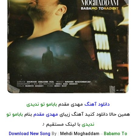
دانلود آهنگ
مهدی مقدم
بابامو تو ندیدی
همین حالا دانلود کنید آهنگ زیبای
مهدی مقدم
بنام
بابامو تو
ندیدی
با لینک مستقیم ♪
Download
New Song
By
:
Mehdi Moghaddam
–
Babamo To