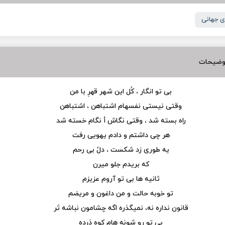
 جهانی
وضیحات
بی تو انگار ، کُل این شهر قهرِ با من
وقتی نیستی نفسهام اشتباهن ، اشتباهن
راه بسته شد ، وقتی نگاش أ نگام خسته شد
هر چی داشتم و دادم یهویی رفت
یه طوری زد شکست ، دلُ بی رحم
که بریدم جلو میرن
ثانیه ها بی تو آروم عزیزم
تو خوبه حالت و من داغون و مریضم
قانون نداره نه، نمیگذره اگه چشامون نباشه تَر
بی تو رو شونه هام کوه دَرده