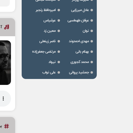
عادل میرزایی
امیرحافظ رنجبر
عرفان طهماسبی
عرشیاس
آ
نوان
معین زد
مهدی احمدوند
ناصر زینعلی
بهنام بانی
مرتضی جعفرزاده
محمد کجوری
نیواد
جمشید پروانی
علی نواب
ب