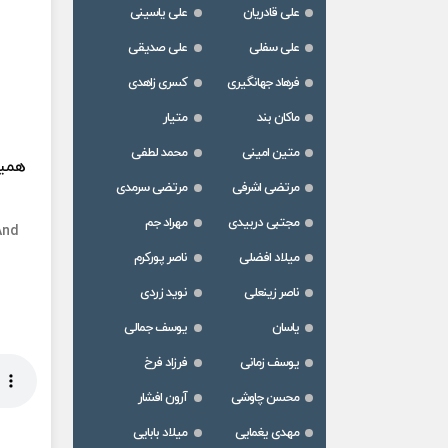
علی قادریان
علی یاسینی
علی سفلی
علی صدیقی
فرهاد جهانگیری
کسری زاهدی
ماکان بند
متیار
متین امینی
محمد لطفی
همین
مرتضی اشرفی
مرتضی سرمدی
مجتبی دربیدی
مهراد جم
And
میلاد افضلی
ناصر پورکرم
ناصر زینعلی
نوید زردی
یاسان
یوسف جمالی
یوسف زمانی
فرزاد فرخ
محسن چاوشی
آرون افشار
مهدی یغمایی
میلاد بابایی