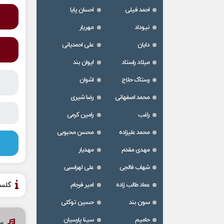
احمد فیلی
احسان پایا
نیوداد
مهریار
دایان
علی احمدیانی
میلاد راستاد
ایوان بند
رستاک حلاج
اشوان
محمد اصفهانی
رضا شیری
راغب
رامین کرمی
محمد علیزاده
محسن محبوبی
مهدی مقدم
مهدیار
شهاب فالجی
علی لهراسبی
عماد طالب زاده
امیر فرجام
گلس
سون بند
حسین توکلی
حامیم
سینا پارسیان
س