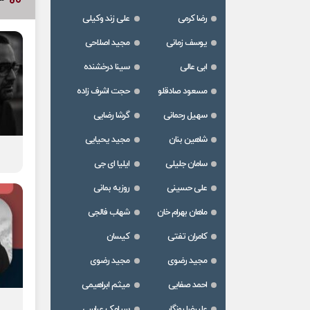
رضا کرمی
علی زند وکیلی
یوسف زمانی
مجید اصلاحی
ابی عالی
سینا درخشنده
مسعود صادقلو
حجت اشرف زاده
سهیل رحمانی
گرشا رضایی
شاهین بنان
مجید یحیایی
سامان جلیلی
ایلیا ای جی
علی حسینی
روزبه بمانی
ماهان بهرام خان
شهاب فالجی
کامران تفتی
کیسان
مجید رضوی
مجید رضوی
احمد صفایی
میثم ابراهیمی
علیرضا روزگار
سیامک عباسی