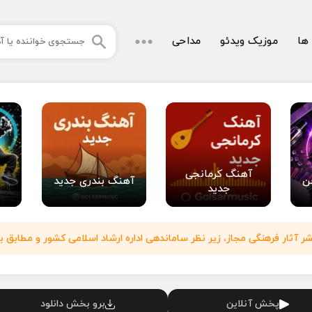
 ها
موزیک ویدئو
مداحی
آهنگ کرمانجی
ن
آهنگ بندری جدید
جدید
آثار فرهنگی مجاز، زیر نظر ساماندهی اداره ارشاد اسلامی کشور و مطابق با
پخش آنلاین
برو بخش دانلود