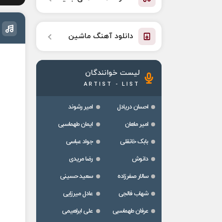
دانلود آهنگ ماشین
لیست خوانندگان
ARTIST - LIST
احسان دریادل
امیر رشوند
امیر ماهان
ایمان طهماسبی
بابک خانقلی
جواد عباسی
دانوش
رضا مریدی
سالار صفرزاده
سعید حسینی
شهاب فالجی
عادل میرزایی
عرفان طهماسبی
علی ابراهیمی