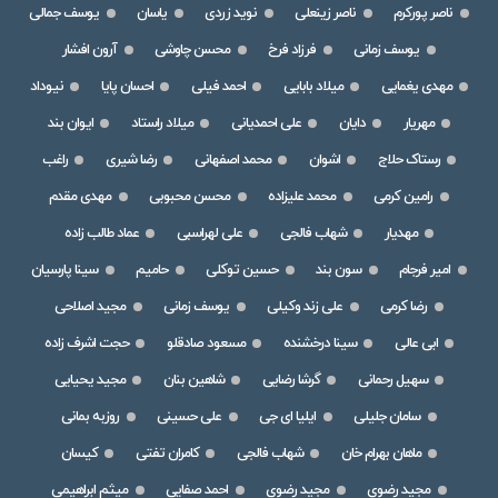
ناصر پورکرم
ناصر زینعلی
نوید زردی
یاسان
یوسف جمالی
یوسف زمانی
فرزاد فرخ
محسن چاوشی
آرون افشار
مهدی یغمایی
میلاد بابایی
احمد فیلی
احسان پایا
نیوداد
مهریار
دایان
علی احمدیانی
میلاد راستاد
ایوان بند
رستاک حلاج
اشوان
محمد اصفهانی
رضا شیری
راغب
رامین کرمی
محمد علیزاده
محسن محبوبی
مهدی مقدم
مهدیار
شهاب فالجی
علی لهراسبی
عماد طالب زاده
امیر فرجام
سون بند
حسین توکلی
حامیم
سینا پارسیان
رضا کرمی
علی زند وکیلی
یوسف زمانی
مجید اصلاحی
ابی عالی
سینا درخشنده
مسعود صادقلو
حجت اشرف زاده
سهیل رحمانی
گرشا رضایی
شاهین بنان
مجید یحیایی
سامان جلیلی
ایلیا ای جی
علی حسینی
روزبه بمانی
ماهان بهرام خان
شهاب فالجی
کامران تفتی
کیسان
مجید رضوی
مجید رضوی
احمد صفایی
میثم ابراهیمی