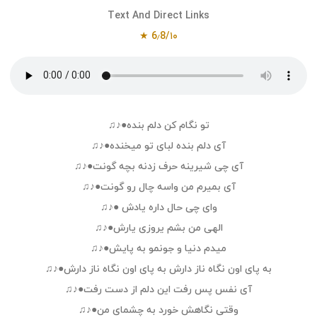
Text And Direct Links
6٫8/۱۰ ★
تو نگام کن دلم بنده●♪♫
آی دلم بنده لبای تو میخنده●♪♫
آی چی شیرینه حرف زدنه بچه گونت●♪♫
آی بمیرم من واسه چال رو گونت●♪♫
وای چی حال داره یادش ●♪♫
الهی من بشم یروزی یارش●♪♫
میدم دنیا و جونمو به پایش●♪♫
به پای اون نگاه ناز دارش به پای اون نگاه ناز دارش●♪♫
آی نفس پس رفت این دلم از دست رفت●♪♫
وقتی نگاهش خورد به چشمای من●♪♫