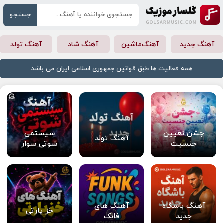
جستجو
آهنگ جدید
آهنگ‌ماشین
آهنگ شاد
آهنگ تولد
همه فعالیت ها طبق قوانین جمهوری اسلامی ایران می باشد
جشن تعیین
سیستمی
آهنگ تولد
جنسیت
شوتی سوار
آهنگ باشگاه
آهنگ های
خز پارتی
جدید
فانک