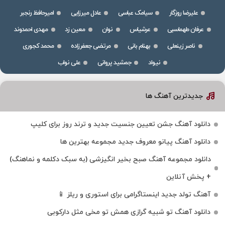
علیرضا روزگار
سیامک عباسی
عادل میرزایی
امیرحافظ رنجبر
عرفان طهماسبی
عرشیاس
نوان
معین زد
مهدی احمدوند
ناصر زینعلی
بهنام بانی
مرتضی جعفرزاده
محمد کجوری
نیواد
جمشید پروانی
علی نواب
جدیدترین آهنگ ها
دانلود آهنگ جشن تعیین جنسیت جدید و ترند روز برای کلیپ
دانلود آهنگ پیانو معروف جدید مجموعه بهترین ها
دانلود مجموعه آهنگ صبح بخیر انگیزشی (به سبک دکلمه و نماهنگ)
+ پخش آنلاین
آهنگ تولد جدید اینستاگرامی برای استوری و ریلز 📱
دانلود آهنگ تو شبیه گرازی همش تو مخی مثل دارکوبی