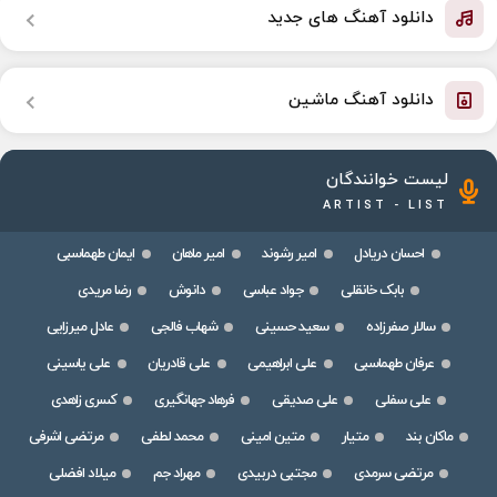
دانلود آهنگ های جدید
دانلود آهنگ ماشین
لیست خوانندگان
ARTIST - LIST
احسان دریادل
امیر رشوند
امیر ماهان
ایمان طهماسبی
بابک خانقلی
جواد عباسی
دانوش
رضا مریدی
سالار صفرزاده
سعید حسینی
شهاب فالجی
عادل میرزایی
عرفان طهماسبی
علی ابراهیمی
علی قادریان
علی یاسینی
علی سفلی
علی صدیقی
فرهاد جهانگیری
کسری زاهدی
ماکان بند
متیار
متین امینی
محمد لطفی
مرتضی اشرفی
مرتضی سرمدی
مجتبی دربیدی
مهراد جم
میلاد افضلی