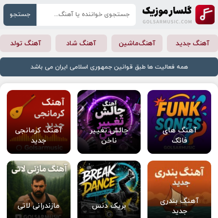
جستجو
آهنگ جدید
آهنگ‌ماشین
آهنگ شاد
آهنگ تولد
همه فعالیت ها طبق قوانین جمهوری اسلامی ایران می باشد
آهنگ های
چالش تغییر
آهنگ کرمانجی
فانک
ناخن
جدید
آهنگ بندری
بریک دنس
مازندرانی لاتی
جدید