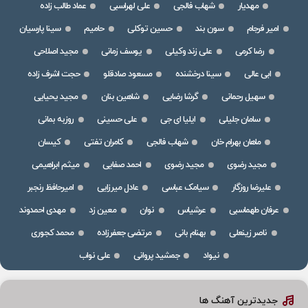
مهدیار
شهاب فالجی
علی لهراسبی
عماد طالب زاده
امیر فرجام
سون بند
حسین توکلی
حامیم
سینا پارسیان
رضا کرمی
علی زند وکیلی
یوسف زمانی
مجید اصلاحی
ابی عالی
سینا درخشنده
مسعود صادقلو
حجت اشرف زاده
سهیل رحمانی
گرشا رضایی
شاهین بنان
مجید یحیایی
سامان جلیلی
ایلیا ای جی
علی حسینی
روزبه بمانی
ماهان بهرام خان
شهاب فالجی
کامران تفتی
کیسان
مجید رضوی
مجید رضوی
احمد صفایی
میثم ابراهیمی
علیرضا روزگار
سیامک عباسی
عادل میرزایی
امیرحافظ رنجبر
عرفان طهماسبی
عرشیاس
نوان
معین زد
مهدی احمدوند
ناصر زینعلی
بهنام بانی
مرتضی جعفرزاده
محمد کجوری
نیواد
جمشید پروانی
علی نواب
جدیدترین آهنگ ها