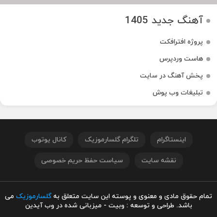
آهنگ جدید 1405
پروژه افترافکت
هاست وردپرس
پخش آهنگ در سایت
تبلیغات وب پوش
اینستاگرام
تلگرام گلسارموزیک
کانال یوتوب
نقشه سایت
سیاست حفظ حریم خصوصی
تمام حقوق مادی و معنوی و پوسته این سایت متعلق به
گلسارموزیک
می
باشد. طراحی و توسعه : وبیت - میزبانی شده در وب آیدین