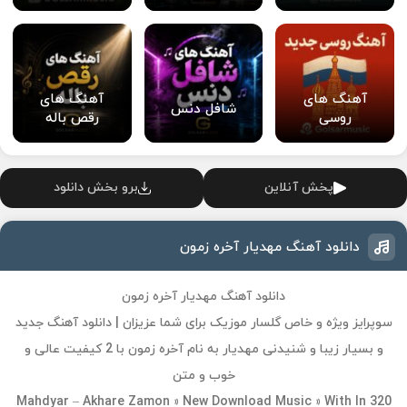
آهنگ های
آهنگ های
شافل دنس
روسی
رقص باله
پخش آنلاین
برو بخش دانلود
دانلود آهنگ مهدیار آخره زمون
دانلود آهنگ مهدیار آخره زمون
سوپرایز ویژه و خاص گلسار موزیک برای شما عزیزان | دانلود آهنگ جدید
و بسیار زیبا و شنیدنی مهدیار به نام آخره زمون با 2 کیفیت عالی و
خوب و متن
Mahdyar – Akhare Zamon » New Download Music » With In 320