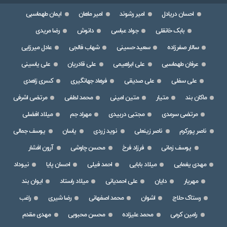
احسان دریادل
امیر رشوند
امیر ماهان
ایمان طهماسبی
بابک خانقلی
جواد عباسی
دانوش
رضا مریدی
سالار صفرزاده
سعید حسینی
شهاب فالجی
عادل میرزایی
عرفان طهماسبی
علی ابراهیمی
علی قادریان
علی یاسینی
علی سفلی
علی صدیقی
فرهاد جهانگیری
کسری زاهدی
ماکان بند
متیار
متین امینی
محمد لطفی
مرتضی اشرفی
مرتضی سرمدی
مجتبی دربیدی
مهراد جم
میلاد افضلی
ناصر پورکرم
ناصر زینعلی
نوید زردی
یاسان
یوسف جمالی
یوسف زمانی
فرزاد فرخ
محسن چاوشی
آرون افشار
مهدی یغمایی
میلاد بابایی
احمد فیلی
احسان پایا
نیوداد
مهریار
دایان
علی احمدیانی
میلاد راستاد
ایوان بند
رستاک حلاج
اشوان
محمد اصفهانی
رضا شیری
راغب
رامین کرمی
محمد علیزاده
محسن محبوبی
مهدی مقدم