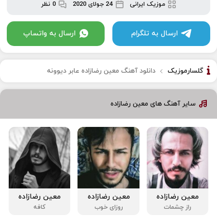
موزیک ایرانی
24 جولای 2020
0 نظر
ارسال به تلگرام
ارسال به واتساپ
گلسارموزیک
دانلود آهنگ معین رضازاده عابر دیوونه
سایر آهنگ های معین رضازاده
معین رضازاده
معین رضازاده
معین رضازاده
راز چشمات
روزای خوب
کافه