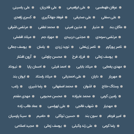
عرفان طهماسبی
علی ابراهیمی
علی قادریان
علی یاسینی
علی سفلی
علی صدیقی
فرهاد جهانگیری
کسری زاهدی
ماکان بند
متیار
متین امینی
محمد لطفی
مرتضی اشرفی
مرتضی سرمدی
مجتبی دربیدی
مهراد جم
میلاد افضلی
ناصر پورکرم
ناصر زینعلی
نوید زردی
یاسان
یوسف جمالی
یوسف زمانی
فرزاد فرخ
محسن چاوشی
آرون افشار
مهدی یغمایی
میلاد بابایی
احمد فیلی
احسان پایا
نیوداد
مهریار
دایان
علی احمدیانی
میلاد راستاد
ایوان بند
رستاک حلاج
اشوان
محمد اصفهانی
رضا شیری
راغب
رامین کرمی
محمد علیزاده
محسن محبوبی
مهدی مقدم
مهدیار
شهاب فالجی
علی لهراسبی
عماد طالب زاده
امیر فرجام
سون بند
حسین توکلی
حامیم
سینا پارسیان
رضا کرمی
علی زند وکیلی
یوسف زمانی
مجید اصلاحی