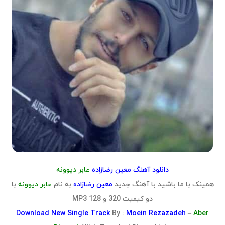
دانلود آهنگ معین رضازاده
عابر دیوونه
همینک با ما باشید با آهنگ جدید
معین رضازاده
به نام
عابر دیوونه
با
دو کیفیت 320 و 128 MP3
Download
New Single Track
By :
Moein Rezazadeh
–
Aber