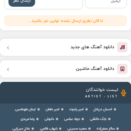
ارسال نظر
تا الان نظری ارسال نشده، اولین نفر باشید...
دانلود آهنگ های جدید
دانلود آهنگ ماشین
لیست خوانندگان
ARTIST - LIST
احسان دریادل
امیر رشوند
امیر ماهان
ایمان طهماسبی
بابک خانقلی
جواد عباسی
دانوش
رضا مریدی
سالار صفرزاده
سعید حسینی
شهاب فالجی
عادل میرزایی