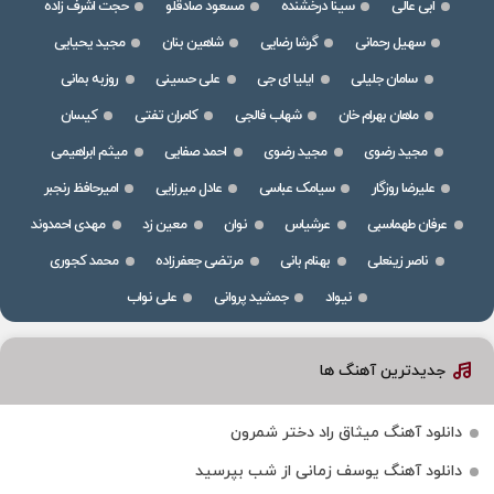
ابی عالی
سینا درخشنده
مسعود صادقلو
حجت اشرف زاده
سهیل رحمانی
گرشا رضایی
شاهین بنان
مجید یحیایی
سامان جلیلی
ایلیا ای جی
علی حسینی
روزبه بمانی
ماهان بهرام خان
شهاب فالجی
کامران تفتی
کیسان
مجید رضوی
مجید رضوی
احمد صفایی
میثم ابراهیمی
علیرضا روزگار
سیامک عباسی
عادل میرزایی
امیرحافظ رنجبر
عرفان طهماسبی
عرشیاس
نوان
معین زد
مهدی احمدوند
ناصر زینعلی
بهنام بانی
مرتضی جعفرزاده
محمد کجوری
نیواد
جمشید پروانی
علی نواب
جدیدترین آهنگ ها
دانلود آهنگ میثاق راد دختر شمرون
دانلود آهنگ یوسف زمانی از شب بپرسید