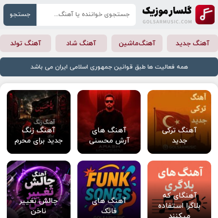
جستجو
آهنگ جدید
آهنگ‌ماشین
آهنگ شاد
آهنگ تولد
همه فعالیت ها طبق قوانین جمهوری اسلامی ایران می باشد
آهنگ ترکی
آهنگ های
آهنگ زنگ
جدید
آرش محسنی
جدید برای محرم
آهنگای که
آهنگ های
چالش تغییر
بلاگرا استفاده
فانک
ناخن
میکنند