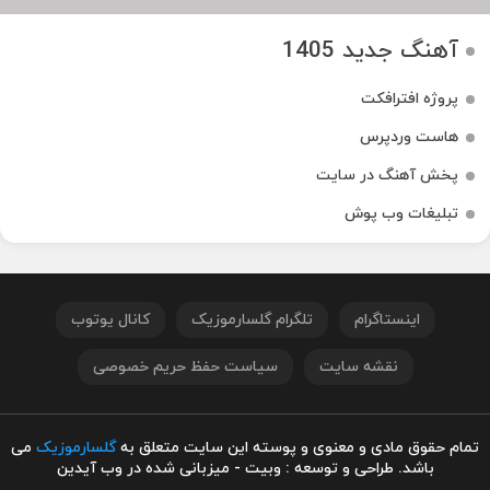
آهنگ جدید 1405
پروژه افترافکت
هاست وردپرس
پخش آهنگ در سایت
تبلیغات وب پوش
اینستاگرام
تلگرام گلسارموزیک
کانال یوتوب
نقشه سایت
سیاست حفظ حریم خصوصی
تمام حقوق مادی و معنوی و پوسته این سایت متعلق به
گلسارموزیک
می
باشد. طراحی و توسعه : وبیت - میزبانی شده در وب آیدین